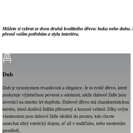
Můžete si vybrat ze dvou druhů kvalitního dřeva: buku nebo dubu. K
přesně vašim potřebám a stylu interiéru.
Dub
Dub je synonymem trvanlivosti a elegance. Je to tvrdé dřevo, které
poskytuje výjimečnou pevnost a odolnost, takže dubové židle jsou
investicí na mnoho let dopředu. Dubové dřevo má charakteristickou
kresbu, která dodává židlím přirozený a luxusní vzhled. Díky svým
vlastnostem jsou dubové židle ideální do prostor, kde chcete
zanechat silný estetický dojem, ať už v tradičním, nebo moderním
prostředí.