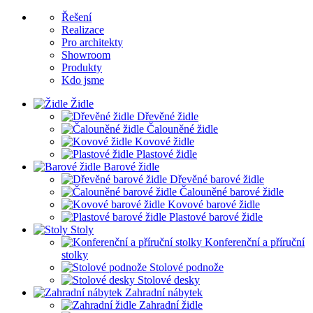
Řešení
Realizace
Pro architekty
Showroom
Produkty
Kdo jsme
Židle
Dřevěné židle
Čalouněné židle
Kovové židle
Plastové židle
Barové židle
Dřevěné barové židle
Čalouněné barové židle
Kovové barové židle
Plastové barové židle
Stoly
Konferenční a příruční
stolky
Stolové podnože
Stolové desky
Zahradní nábytek
Zahradní židle