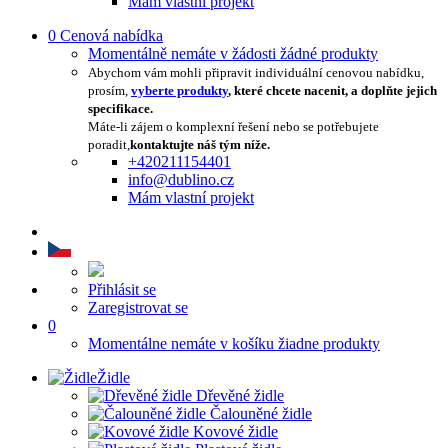
Mám vlastní projekt
0
Cenová nabídka
Momentálně nemáte v žádosti žádné produkty
Abychom vám mohli připravit individuální cenovou nabídku,
prosím,
vyberte produkty
, které chcete nacenit, a doplňte jejich
specifikace.
Máte-li zájem o komplexní řešení nebo se potřebujete
poradit,
kontaktujte náš tým níže.
+420211154401
info@dublino.cz
Mám vlastní projekt
Přihlásit se
Zaregistrovat se
0
Momentálne nemáte v košíku žiadne produkty
Židle
Dřevěné židle
Čalouněné židle
Kovové židle