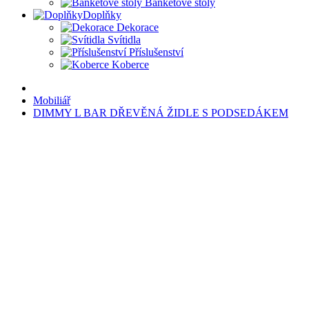
Banketové stoly
Doplňky
Dekorace
Svítidla
Příslušenství
Koberce
Mobiliář
DIMMY L BAR DŘEVĚNÁ ŽIDLE S PODSEDÁKEM