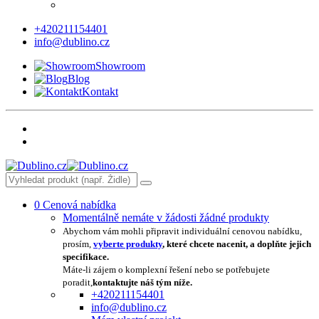
+420211154401
info@dublino.cz
Showroom
Blog
Kontakt
0
Cenová nabídka
Momentálně nemáte v žádosti žádné produkty
Abychom vám mohli připravit individuální cenovou nabídku,
prosím,
vyberte produkty
, které chcete nacenit, a doplňte jejich
specifikace.
Máte-li zájem o komplexní řešení nebo se potřebujete
poradit,
kontaktujte náš tým níže.
+420211154401
info@dublino.cz