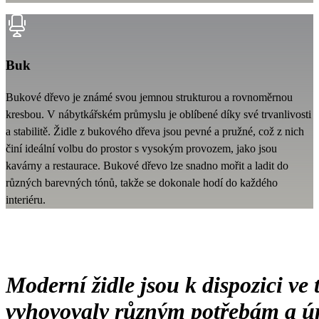
Buk
Bukové dřevo je známé svou jemnou strukturou a rovnoměrnou
kresbou. V nábytkářském průmyslu je oblíbené díky své trvanlivosti
a stabilitě. Židle z bukového dřeva jsou pevné a pružné, což z nich
činí ideální volbu do prostor s vysokým provozem, jako jsou
kavárny a restaurace. Bukové dřevo lze snadno mořit a ladit do
různých barevných tónů, takže se dokonale hodí do každého
interiéru.
Moderní židle jsou k dispozici ve
vyhovovaly různým potřebám a ú