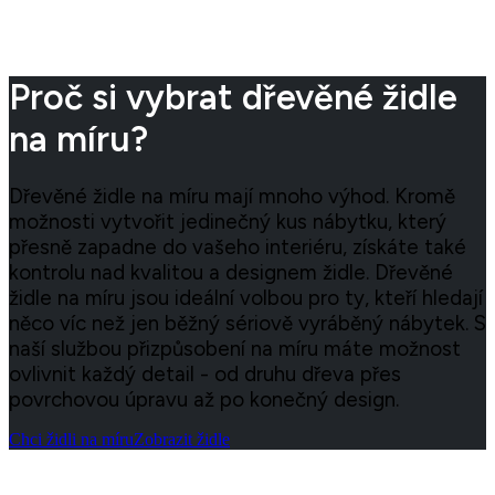
Proč si vybrat dřevěné židle
na míru?
Dřevěné židle na míru mají mnoho výhod. Kromě
možnosti vytvořit jedinečný kus nábytku, který
přesně zapadne do vašeho interiéru, získáte také
kontrolu nad kvalitou a designem židle. Dřevěné
židle na míru jsou ideální volbou pro ty, kteří hledají
něco víc než jen běžný sériově vyráběný nábytek. S
naší službou přizpůsobení na míru máte možnost
ovlivnit každý detail - od druhu dřeva přes
povrchovou úpravu až po konečný design.
Chci židli na míru
Zobrazit židle