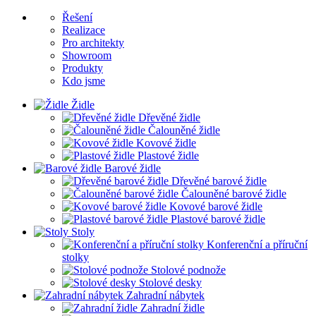
Řešení
Realizace
Pro architekty
Showroom
Produkty
Kdo jsme
Židle
Dřevěné židle
Čalouněné židle
Kovové židle
Plastové židle
Barové židle
Dřevěné barové židle
Čalouněné barové židle
Kovové barové židle
Plastové barové židle
Stoly
Konferenční a příruční
stolky
Stolové podnože
Stolové desky
Zahradní nábytek
Zahradní židle