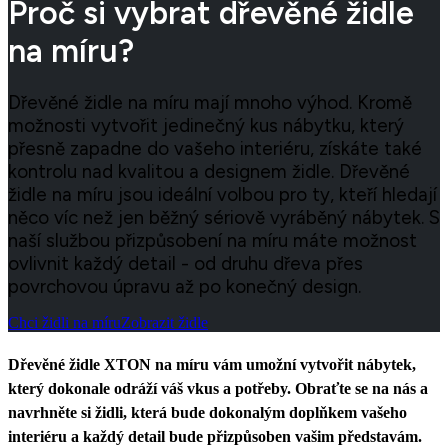
Proč si vybrat dřevěné židle
na míru?
Dřevěné židle na míru mají mnoho výhod. Kromě
možnosti vytvořit jedinečný kus nábytku, který
přesně zapadne do vašeho interiéru, získáte také
kontrolu nad kvalitou a designem židle. Dřevěné
židle na míru jsou ideální volbou pro ty, kteří hledají
něco víc než jen běžný sériově vyráběný nábytek. S
naší službou přizpůsobení na míru máte možnost
ovlivnit každý detail - od druhu dřeva přes
povrchovou úpravu až po konečný design.
Chci židli na míru
Zobrazit židle
Dřevěné židle XTON na míru vám umožní vytvořit nábytek,
který dokonale odráží váš vkus a potřeby. Obraťte se na nás a
navrhněte si židli, která bude dokonalým doplňkem vašeho
interiéru a každý detail bude přizpůsoben vašim představám.