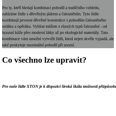
Pro ty, kteří hledají kombinaci pohodlí a tradičního vzhledu,
nabízíme židle s dřevěným jádrem a čalouněním. Tyto židle
kombinují pevnost dřevěné konstrukce s pohodlím čalouněného
sedáku a opěráku. Vybírat můžete z různých typů čalounění - od
luxusní kůže přes moderní látky až po ekologické materiály. Tato
kombinace vám umožní vytvořit židli, která nejen skvěle vypadá, ale
také poskytuje maximální pohodlí při sezení.
Co všechno lze upravit?
Pro naše židle XTON je k dispozici široká škála možností přizpůsob