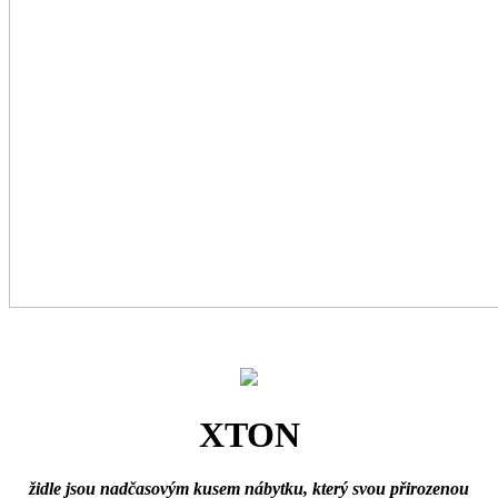
XTON
židle jsou nadčasovým kusem nábytku, který svou přirozenou