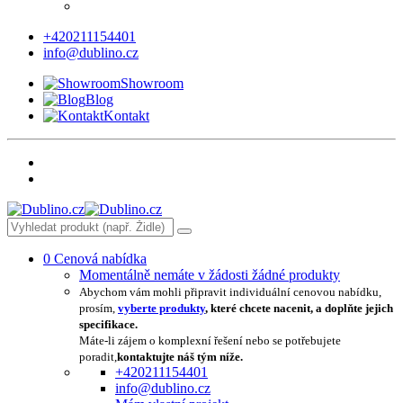
+420211154401
info@dublino.cz
Showroom
Blog
Kontakt
0
Cenová nabídka
Momentálně nemáte v žádosti žádné produkty
Abychom vám mohli připravit individuální cenovou nabídku,
prosím,
vyberte produkty
, které chcete nacenit, a doplňte jejich
specifikace.
Máte-li zájem o komplexní řešení nebo se potřebujete
poradit,
kontaktujte náš tým níže.
+420211154401
info@dublino.cz