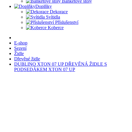
Banketové stoly
Doplňky
Dekorace
Svítidla
Příslušenství
Koberce
E-shop
Sezení
Židle
Dřevěné židle
DUBLINO XTON 07 UP DŘEVĚNÁ ŽIDLE S
PODSEDÁKEM XTON 07 UP