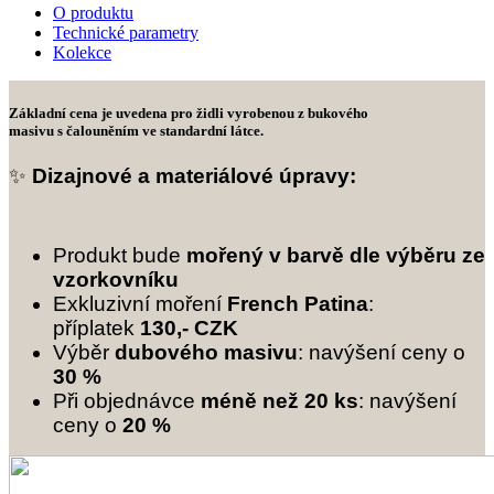
O produktu
Technické parametry
Kolekce
Základní cena
je uvedena pro židli vyrobenou z
bukového
masivu
s
čalouněním ve standardní látce
.
✨
Dizajnové a materiálové úpravy:
Produkt bude
mořený v barvě dle výběru ze
vzorkovníku
Exkluzivní moření
French Patina
:
příplatek
130,- CZK
Výběr
dubového masivu
: navýšení ceny o
30 %
Při objednávce
méně než 20 ks
: navýšení
ceny o
20 %