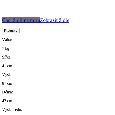
Chci židli na míru
Zobrazit židle
Rozmery
Váha:
7 kg
Šířka:
41 cm
Výška:
87 cm
Délka:
43 cm
Výška sedu: