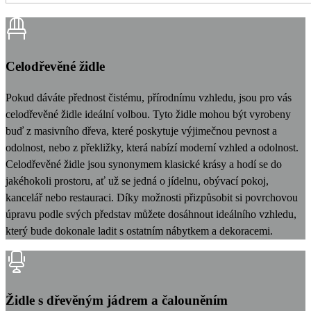
Celodřevěné židle
Pokud dáváte přednost čistému, přírodnímu vzhledu, jsou pro vás
celodřevěné židle ideální volbou. Tyto židle mohou být vyrobeny
buď z masivního dřeva, které poskytuje výjimečnou pevnost a
odolnost, nebo z překližky, která nabízí moderní vzhled a odolnost.
Celodřevěné židle jsou synonymem klasické krásy a hodí se do
jakéhokoli prostoru, ať už se jedná o jídelnu, obývací pokoj,
kancelář nebo restauraci. Díky možnosti přizpůsobit si povrchovou
úpravu podle svých představ můžete dosáhnout ideálního vzhledu,
který bude dokonale ladit s ostatním nábytkem a dekoracemi.
Židle s dřevěným jádrem a čalouněním