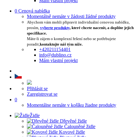
Mám vlastní projekt
0
Cenová nabídka
Momentálně nemáte v žádosti žádné produkty
Abychom vám mohli připravit individuální cenovou nabídku,
prosím,
vyberte produkty
, které chcete nacenit, a doplňte jejich
specifikace.
Máte-li zájem o komplexní řešení nebo se potřebujete
poradit,
kontaktujte náš tým níže.
+420211154401
info@dublino.cz
Mám vlastní projekt
Přihlásit se
Zaregistrovat se
0
Momentálne nemáte v košíku žiadne produkty
Židle
Dřevěné židle
Čalouněné židle
Kovové židle