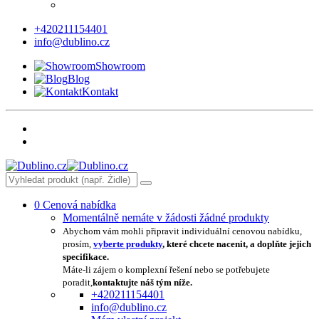
+420211154401
info@dublino.cz
Showroom
Blog
Kontakt
0
Cenová nabídka
Momentálně nemáte v žádosti žádné produkty
Abychom vám mohli připravit individuální cenovou nabídku,
prosím,
vyberte produkty
, které chcete nacenit, a doplňte jejich
specifikace.
Máte-li zájem o komplexní řešení nebo se potřebujete
poradit,
kontaktujte náš tým níže.
+420211154401
info@dublino.cz