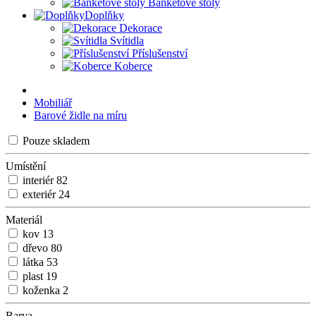
Banketové stoly
Doplňky
Dekorace
Svítidla
Příslušenství
Koberce
Mobiliář
Barové židle na míru
Pouze skladem
Umístění
interiér
82
exteriér
24
Materiál
kov
13
dřevo
80
látka
53
plast
19
koženka
2
Barva