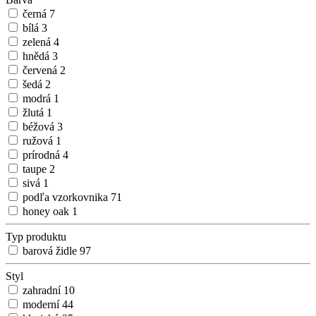
černá
7
bílá
3
zelená
4
hnědá
3
červená
2
šedá
2
modrá
1
žlutá
1
béžová
3
ružová
1
prírodná
4
taupe
2
sivá
1
podľa vzorkovnika
71
honey oak
1
Typ produktu
barová židle
97
Styl
zahradní
10
moderní
44