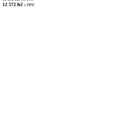
12 572 Kč
s DPH