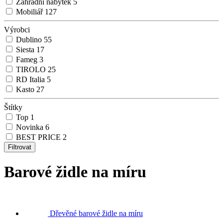
Zahradní nábytek
5
Mobiliář
127
Výrobci
Dublino
55
Siesta
17
Fameg
3
TIROLO
25
RD Italia
5
Kasto
27
Štítky
Top
1
Novinka
6
BEST PRICE
2
Barové židle na míru
Dřevěné barové židle na míru