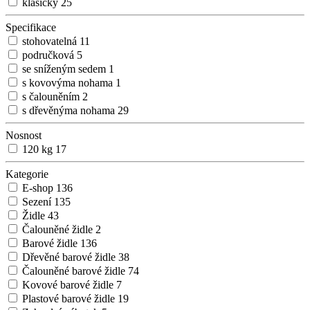
klasický
25
Specifikace
stohovatelná
11
područková
5
se sníženým sedem
1
s kovovýma nohama
1
s čalouněním
2
s dřevěnýma nohama
29
Nosnost
120 kg
17
Kategorie
E-shop
136
Sezení
135
Židle
43
Čalouněné židle
2
Barové židle
136
Dřevěné barové židle
38
Čalouněné barové židle
74
Kovové barové židle
7
Plastové barové židle
19