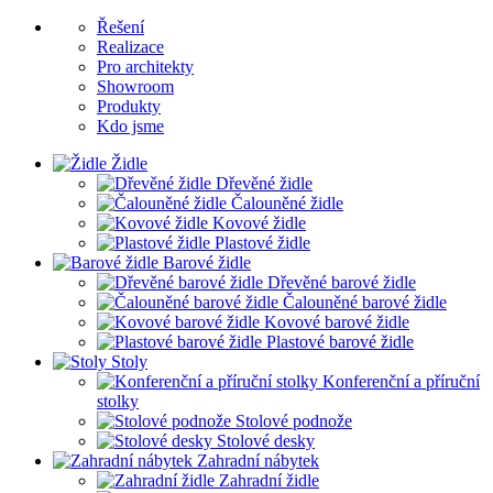
Řešení
Realizace
Pro architekty
Showroom
Produkty
Kdo jsme
Židle
Dřevěné židle
Čalouněné židle
Kovové židle
Plastové židle
Barové židle
Dřevěné barové židle
Čalouněné barové židle
Kovové barové židle
Plastové barové židle
Stoly
Konferenční a příruční
stolky
Stolové podnože
Stolové desky
Zahradní nábytek
Zahradní židle