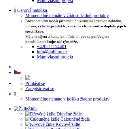
Mám vlastní projekt
0
Cenová nabídka
Momentálně nemáte v žádosti žádné produkty
Abychom vám mohli připravit individuální cenovou nabídku,
prosím,
vyberte produkty
, které chcete nacenit, a doplňte jejich
specifikace.
Máte-li zájem o komplexní řešení nebo se potřebujete
poradit,
kontaktujte náš tým níže.
+420211154401
info@dublino.cz
Mám vlastní projekt
Přihlásit se
Zaregistrovat se
0
Momentálne nemáte v košíku žiadne produkty
Židle
Dřevěné židle
Čalouněné židle
Kovové židle