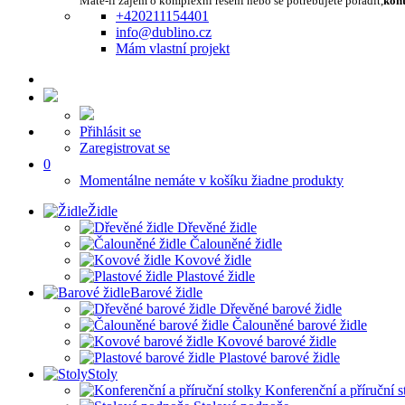
Máte-li zájem o komplexní řešení nebo se potřebujete poradit,
kont
+420211154401
info@dublino.cz
Mám vlastní projekt
Přihlásit se
Zaregistrovat se
0
Momentálne nemáte v košíku žiadne produkty
Židle
Dřevěné židle
Čalouněné židle
Kovové židle
Plastové židle
Barové židle
Dřevěné barové židle
Čalouněné barové židle
Kovové barové židle
Plastové barové židle
Stoly
Konferenční a příruční s