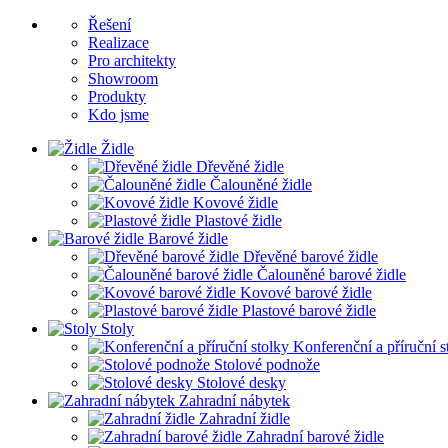
Řešení
Realizace
Pro architekty
Showroom
Produkty
Kdo jsme
Židle
Dřevěné židle
Čalouněné židle
Kovové židle
Plastové židle
Barové židle
Dřevěné barové židle
Čalouněné barové židle
Kovové barové židle
Plastové barové židle
Stoly
Konferenční a příruční s
Stolové podnože
Stolové desky
Zahradní nábytek
Zahradní židle
Zahradní barové židle