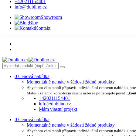
+420211154401
info@dublino.cz
Showroom
Blog
Kontakt
0
Cenová nabídka
Momentálně nemáte v žádosti žádné produkty
Abychom vám mohli připravit individuální cenovou nabídku, pro
Máte-li zájem o komplexní řešení nebo se potřebujete poradit,
kont
+420211154401
info@dublino.cz
Mám vlastní projekt
0
Cenová nabídka
Momentálně nemáte v žádosti žádné produkty
Abychom vám mohli připravit individuální cenovou nabídku, pro