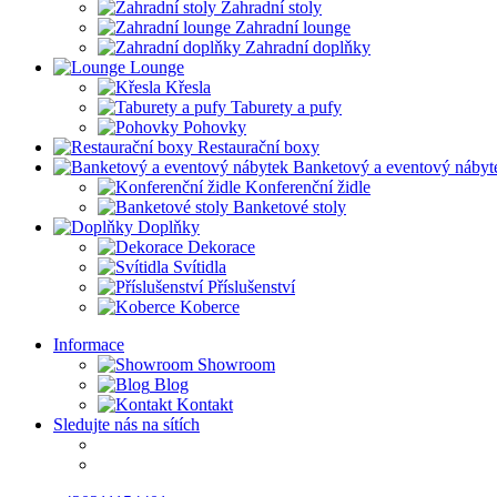
Zahradní stoly
Zahradní lounge
Zahradní doplňky
Lounge
Křesla
Taburety a pufy
Pohovky
Restaurační boxy
Banketový a eventový nábyt
Konferenční židle
Banketové stoly
Doplňky
Dekorace
Svítidla
Příslušenství
Koberce
Informace
Showroom
Blog
Kontakt
Sledujte nás na sítích