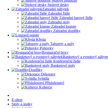
Stolové podnože
Stolové desky
Zahradní nábytek
Zahradní židle
Zahradní barové židle
Zahradní stoly
Zahradní lounge
Zahradní doplňky
Lounge
Křesla
Taburety a pufy
Pohovky
Restaurační boxy
Banketový a eventový nábyt
Konferenční židle
Banketové stoly
Doplňky
Dekorace
Svítidla
Příslušenství
Koberce
E-shop
Stoly a stolky