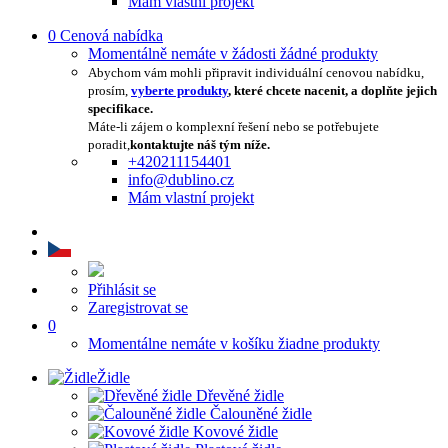
Mám vlastní projekt
0
Cenová nabídka
Momentálně nemáte v žádosti žádné produkty
Abychom vám mohli připravit individuální cenovou nabídku,
prosím,
vyberte produkty
, které chcete nacenit, a doplňte jejich
specifikace.
Máte-li zájem o komplexní řešení nebo se potřebujete
poradit,
kontaktujte náš tým níže.
+420211154401
info@dublino.cz
Mám vlastní projekt
Přihlásit se
Zaregistrovat se
0
Momentálne nemáte v košíku žiadne produkty
Židle
Dřevěné židle
Čalouněné židle
Kovové židle