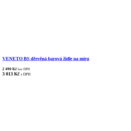
VENETO BS dřevěná barová židle na míru
2 490 Kč
bez DPH
3 013 Kč
s DPH