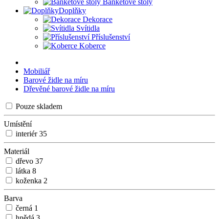
Banketové stoly
Doplňky
Dekorace
Svítidla
Příslušenství
Koberce
Mobiliář
Barové židle na míru
Dřevěné barové židle na míru
Pouze skladem
Umístění
interiér
35
Materiál
dřevo
37
látka
8
koženka
2
Barva
černá
1
hnědá
3