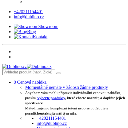
+420211154401
info@dublino.cz
Showroom
Blog
Kontakt
0
Cenová nabídka
Momentálně nemáte v žádosti žádné produkty
Abychom vám mohli připravit individuální cenovou nabídku,
prosím,
vyberte produkty
, které chcete nacenit, a doplňte jejich
specifikace.
Máte-li zájem o komplexní řešení nebo se potřebujete
poradit,
kontaktujte náš tým níže.
+420211154401
info@dublino.cz