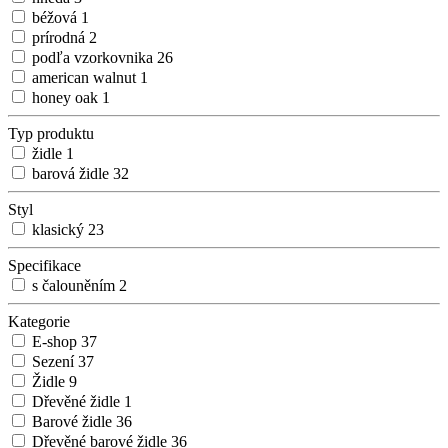
béžová
1
prírodná
2
podľa vzorkovnika
26
american walnut
1
honey oak
1
Typ produktu
židle
1
barová židle
32
Styl
klasický
23
Specifikace
s čalouněním
2
Kategorie
E-shop
37
Sezení
37
Židle
9
Dřevěné židle
1
Barové židle
36
Dřevěné barové židle
36