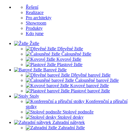
Řešení
Realizace
Pro architekty
Showroom
Produkty
Kdo jsme
Židle
Dřevěné židle
Čalouněné židle
Kovové židle
Plastové židle
Barové židle
Dřevěné barové židle
Čalouněné barové židle
Kovové barové židle
Plastové barové židle
Stoly
Konferenční a příruční
stolky
Stolové podnože
Stolové desky
Zahradní nábytek
Zahradní židle