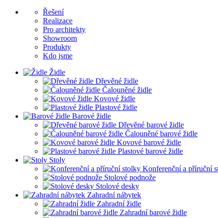
Řešení
Realizace
Pro architekty
Showroom
Produkty
Kdo jsme
Židle
Dřevěné židle
Čalouněné židle
Kovové židle
Plastové židle
Barové židle
Dřevěné barové židle
Čalouněné barové židle
Kovové barové židle
Plastové barové židle
Stoly
Konferenční a příruční s
Stolové podnože
Stolové desky
Zahradní nábytek
Zahradní židle
Zahradní barové židle