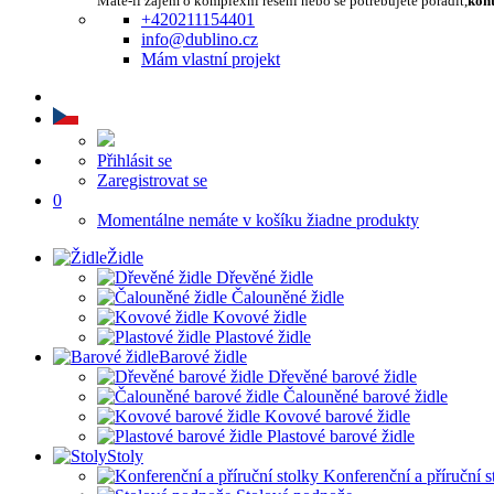
Máte-li zájem o komplexní řešení nebo se potřebujete poradit,
kont
+420211154401
info@dublino.cz
Mám vlastní projekt
Přihlásit se
Zaregistrovat se
0
Momentálne nemáte v košíku žiadne produkty
Židle
Dřevěné židle
Čalouněné židle
Kovové židle
Plastové židle
Barové židle
Dřevěné barové židle
Čalouněné barové židle
Kovové barové židle
Plastové barové židle
Stoly
Konferenční a příruční s