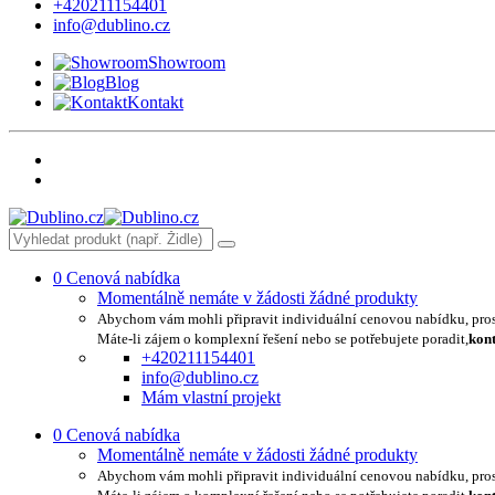
+420211154401
info@dublino.cz
Showroom
Blog
Kontakt
0
Cenová nabídka
Momentálně nemáte v žádosti žádné produkty
Abychom vám mohli připravit individuální cenovou nabídku, pro
Máte-li zájem o komplexní řešení nebo se potřebujete poradit,
kont
+420211154401
info@dublino.cz
Mám vlastní projekt
0
Cenová nabídka
Momentálně nemáte v žádosti žádné produkty
Abychom vám mohli připravit individuální cenovou nabídku, pro