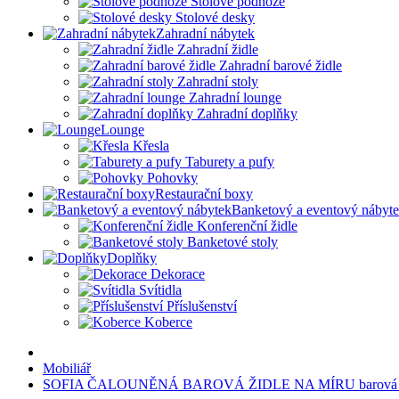
Stolové podnože
Stolové desky
Zahradní nábytek
Zahradní židle
Zahradní barové židle
Zahradní stoly
Zahradní lounge
Zahradní doplňky
Lounge
Křesla
Taburety a pufy
Pohovky
Restaurační boxy
Banketový a eventový nábyt
Konferenční židle
Banketové stoly
Doplňky
Dekorace
Svítidla
Příslušenství
Koberce
Mobiliář
SOFIA ČALOUNĚNÁ BAROVÁ ŽIDLE NA MÍRU barová ž