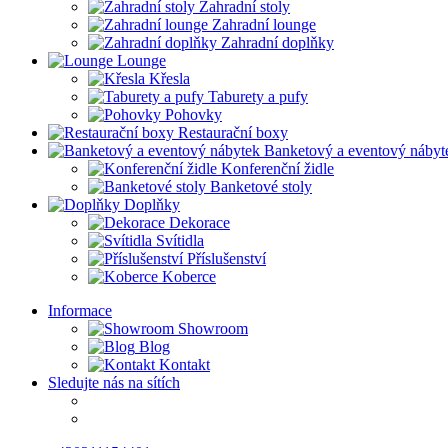
Zahradní stoly
Zahradní lounge
Zahradní doplňky
Lounge
Křesla
Taburety a pufy
Pohovky
Restaurační boxy
Banketový a eventový nábyt
Konferenční židle
Banketové stoly
Doplňky
Dekorace
Svítidla
Příslušenství
Koberce
Informace
Showroom
Blog
Kontakt
Sledujte nás na sítích