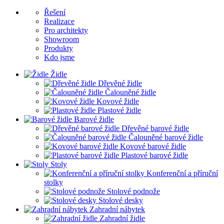
Řešení
Realizace
Pro architekty
Showroom
Produkty
Kdo jsme
Židle
Dřevěné židle
Čalouněné židle
Kovové židle
Plastové židle
Barové židle
Dřevěné barové židle
Čalouněné barové židle
Kovové barové židle
Plastové barové židle
Stoly
Konferenční a příruční
stolky
Stolové podnože
Stolové desky
Zahradní nábytek
Zahradní židle