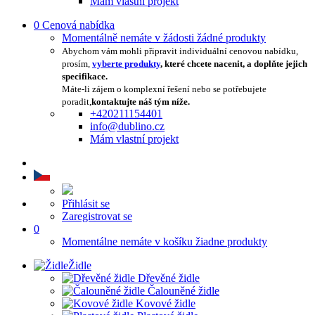
Mám vlastní projekt
0
Cenová nabídka
Momentálně nemáte v žádosti žádné produkty
Abychom vám mohli připravit individuální cenovou nabídku,
prosím,
vyberte produkty
, které chcete nacenit, a doplňte jejich
specifikace.
Máte-li zájem o komplexní řešení nebo se potřebujete
poradit,
kontaktujte náš tým níže.
+420211154401
info@dublino.cz
Mám vlastní projekt
Přihlásit se
Zaregistrovat se
0
Momentálne nemáte v košíku žiadne produkty
Židle
Dřevěné židle
Čalouněné židle
Kovové židle