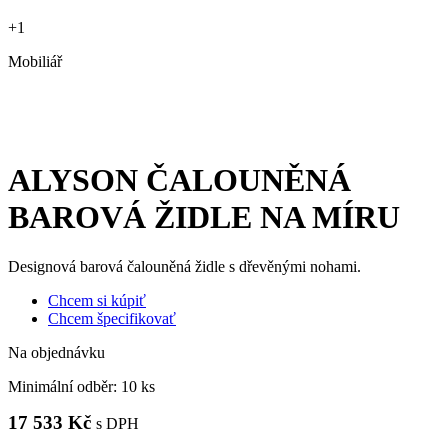
+1
Mobiliář
ALYSON ČALOUNĚNÁ
BAROVÁ ŽIDLE NA MÍRU
Designová barová čalouněná židle s dřevěnými nohami.
Chcem si kúpiť
Chcem špecifikovať
Na objednávku
Minimální odběr:
10 ks
17 533 Kč
s DPH