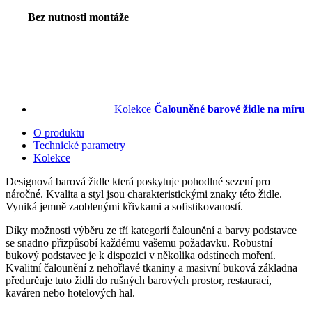
Bez nutnosti montáže
Kolekce
Čalouněné barové židle na míru
O produktu
Technické parametry
Kolekce
Designová barová židle která poskytuje pohodlné sezení pro
náročné. Kvalita a styl jsou charakteristickými znaky této židle.
Vyniká jemně zaoblenými křivkami a sofistikovaností.
Díky možnosti výběru ze tří kategorií čalounění a barvy podstavce
se snadno přizpůsobí každému vašemu požadavku. Robustní
bukový podstavec je k dispozici v několika odstínech moření.
Kvalitní čalounění z nehořlavé tkaniny a masivní buková základna
předurčuje tuto židli do rušných barových prostor, restaurací,
kaváren nebo hotelových hal.