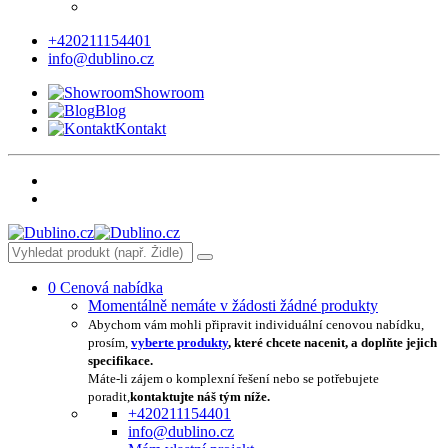
+420211154401
info@dublino.cz
Showroom
Blog
Kontakt
0
Cenová nabídka
Momentálně nemáte v žádosti žádné produkty
Abychom vám mohli připravit individuální cenovou nabídku,
prosím,
vyberte produkty
, které chcete nacenit, a doplňte jejich
specifikace.
Máte-li zájem o komplexní řešení nebo se potřebujete
poradit,
kontaktujte náš tým níže.
+420211154401
info@dublino.cz