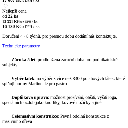
17 007 Kč
/ ks
s DPH
Nejlepší cena
od
22 ks
13 331 Kč
/ ks
bez DPH
16 130 Kč
/ ks
s DPH
Doručení 4 - 8 týdnů, pro přesnou dobu dodání nás kontaktujte.
Technické parametry
Záruka 5 let
: prodloužená záruční doba pro podnikatelské
subjekty
Výběr látek
: na výběr z více než 8300 potahových látek, které
splňují normy Martindale pro gastro
Doplňková úprava
: možnost prošívání, obšití, vyšití loga,
speciálních ozdob jako knoflíky, kovové nožičky a jiné
Celomasivní konstrukce
: Pevná odolná konstrukce z
masivního dřeva