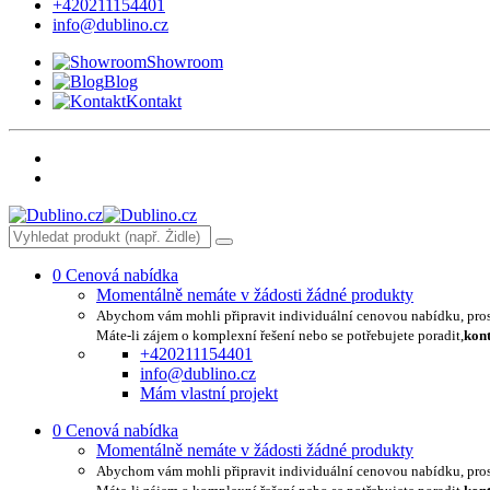
+420211154401
info@dublino.cz
Showroom
Blog
Kontakt
0
Cenová nabídka
Momentálně nemáte v žádosti žádné produkty
Abychom vám mohli připravit individuální cenovou nabídku, pro
Máte-li zájem o komplexní řešení nebo se potřebujete poradit,
kont
+420211154401
info@dublino.cz
Mám vlastní projekt
0
Cenová nabídka
Momentálně nemáte v žádosti žádné produkty
Abychom vám mohli připravit individuální cenovou nabídku, pro