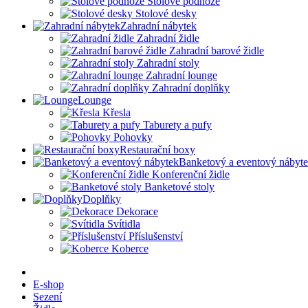
Stolové podnože
Stolové desky
Zahradní nábytek
Zahradní židle
Zahradní barové židle
Zahradní stoly
Zahradní lounge
Zahradní doplňky
Lounge
Křesla
Taburety a pufy
Pohovky
Restaurační boxy
Banketový a eventový nábyt
Konferenční židle
Banketové stoly
Doplňky
Dekorace
Svítidla
Příslušenství
Koberce
E-shop
Sezení