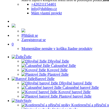
Máte-li zájem o komplexní řešení nebo se potřebujete poradit,
kont
+420211154401
info@dublino.cz
Mám vlastní projekt
Přihlásit se
Zaregistrovat se
0
Momentálne nemáte v košíku žiadne produkty
Židle
Dřevěné židle
Čalouněné židle
Kovové židle
Plastové židle
Barové židle
Dřevěné barové židle
Čalouněné barové židle
Kovové barové židle
Plastové barové židle
Stoly
Konferenční a příruční s