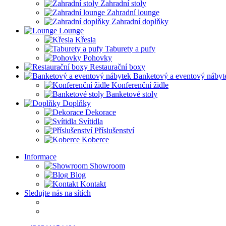
Zahradní stoly
Zahradní lounge
Zahradní doplňky
Lounge
Křesla
Taburety a pufy
Pohovky
Restaurační boxy
Banketový a eventový nábyt
Konferenční židle
Banketové stoly
Doplňky
Dekorace
Svítidla
Příslušenství
Koberce
Informace
Showroom
Blog
Kontakt
Sledujte nás na sítích