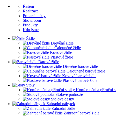
Řešení
Realizace
Pro architekty
Showroom
Produkty
Kdo jsme
Židle
Dřevěné židle
Čalouněné židle
Kovové židle
Plastové židle
Barové židle
Dřevěné barové židle
Čalouněné barové židle
Kovové barové židle
Plastové barové židle
Stoly
Konferenční a příruční s
Stolové podnože
Stolové desky
Zahradní nábytek
Zahradní židle
Zahradní barové židle