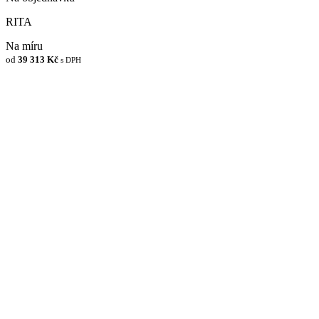
RITA
Na míru
od
39 313 Kč
s DPH