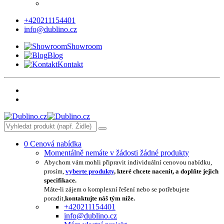
+420211154401
info@dublino.cz
Showroom
Blog
Kontakt
0
Cenová nabídka
Momentálně nemáte v žádosti žádné produkty
Abychom vám mohli připravit individuální cenovou nabídku,
prosím,
vyberte produkty
, které chcete nacenit, a doplňte jejich
specifikace.
Máte-li zájem o komplexní řešení nebo se potřebujete
poradit,
kontaktujte náš tým níže.
+420211154401
info@dublino.cz