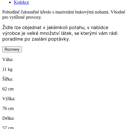
Kolekce
Pohodlné čalouněné křeslo s masivními bukovými nohami. Vhodné
pro vytížené provozy.
Židle lze objednat v jakémkoli potahu, v nabídce
výrobce je velké množství látek, se kterými vám rádi
poradíme po zaslání poptávky.
Rozmery
Váha:
11 kg
Šířka:
62 cm
Výška:
76 cm
Délka:
57 cm