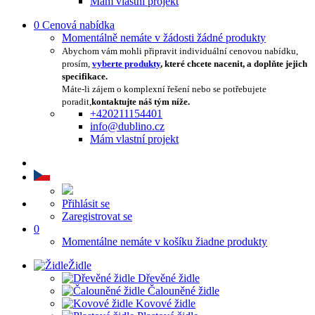
Mám vlastní projekt
0
Cenová nabídka
Momentálně nemáte v žádosti žádné produkty
Abychom vám mohli připravit individuální cenovou nabídku,
prosím,
vyberte produkty
, které chcete nacenit, a doplňte jejich
specifikace.
Máte-li zájem o komplexní řešení nebo se potřebujete
poradit,
kontaktujte náš tým níže.
+420211154401
info@dublino.cz
Mám vlastní projekt
Přihlásit se
Zaregistrovat se
0
Momentálne nemáte v košíku žiadne produkty
Židle
Dřevěné židle
Čalouněné židle
Kovové židle