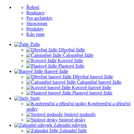
Řešení
Realizace
Pro architekty
Showroom
Produkty
Kdo jsme
Židle
Dřevěné židle
Čalouněné židle
Kovové židle
Plastové židle
Barové židle
Dřevěné barové židle
Čalouněné barové židle
Kovové barové židle
Plastové barové židle
Stoly
Konferenční a příruční
stolky
Stolové podnože
Stolové desky
Zahradní nábytek
Zahradní židle