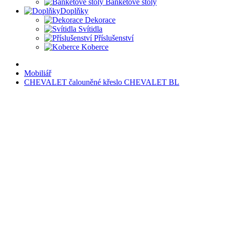
Banketové stoly
Doplňky
Dekorace
Svítidla
Příslušenství
Koberce
Mobiliář
CHEVALET čalouněné křeslo CHEVALET BL