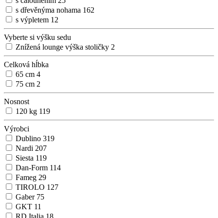
s čalouněním
25
s dřevěnýma nohama
162
s výpletem
12
Vyberte si výšku sedu
Znížená lounge výška stoličky
2
Celková hĺbka
65 cm
4
75 cm
2
Nosnost
120 kg
119
Výrobci
Dublino
319
Nardi
207
Siesta
119
Dan-Form
114
Fameg
29
TIROLO
127
Gaber
75
GKT
11
RD Italia
18