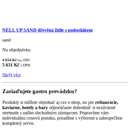
NELL UP SAND dřevěná židle s podsedákem
sand
Na objednávku
4 654 Kč
bez DPH
5 631 Kč
s DPH
Skrýt více
Zariaďujete gastro prevádzku?
Produkty si môžete objednať aj cez e-shop, no pre
reštaurácie,
kaviarne, hotely a bary
odporúčame dohodnúť si nezáväzné
stretnutie s naším obchodným zástupcom. Pripravíme vám
individuálnu cenovú ponuku, poradíme s výberom a zabezpečíme
kompletný servis.