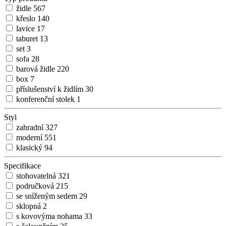
židle
567
křeslo
140
lavice
17
taburet
13
set
3
sofa
28
barová židle
220
box
7
příslušenství k židlím
30
konferenční stolek
1
Styl
zahradní
327
moderní
551
klasický
94
Specifikace
stohovatelná
321
područková
215
se sníženým sedem
29
sklopná
2
s kovovýma nohama
33