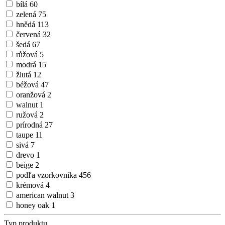
bílá
60
zelená
75
hnědá
113
červená
32
šedá
67
růžová
5
modrá
15
žlutá
12
béžová
47
oranžová
2
walnut
1
ružová
2
prírodná
27
taupe
11
sivá
7
drevo
1
beige
2
podľa vzorkovnika
456
krémová
4
american walnut
3
honey oak
1
Typ produktu