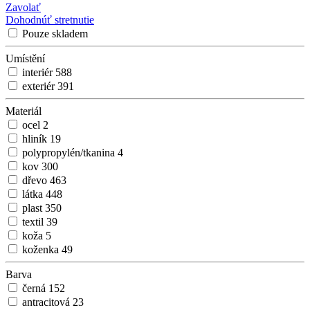
Zavolať
Dohodnúť stretnutie
Pouze skladem
Umístění
interiér
588
exteriér
391
Materiál
ocel
2
hliník
19
polypropylén/tkanina
4
kov
300
dřevo
463
látka
448
plast
350
textil
39
koža
5
koženka
49
Barva
černá
152
antracitová
23