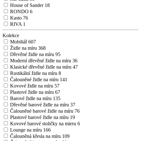
House of Sander
18
RONDO
6
Kasto
76
RIVA
1
Kolekce
Mobiliář
607
Židle na míru
368
Dřevěné židle na míru
95
Moderní dřevěné židle na míru
36
Klasické dřevěné židle na míru
47
Rustikální židle na míru
8
Čalouněné židle na míru
141
Kovové židle na míru
57
Plastové židle na míru
67
Barové židle na míru
135
Dřevěné barové židle na míru
37
Čalouněné barové židle na míru
76
Plastové barové židle na míru
19
Kovové barové stoličky na mieru
6
Lounge na míru
166
Čalouněná křesla na míru
109