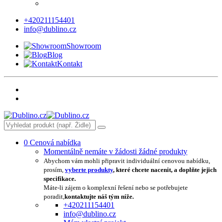
+420211154401
info@dublino.cz
Showroom
Blog
Kontakt
0
Cenová nabídka
Momentálně nemáte v žádosti žádné produkty
Abychom vám mohli připravit individuální cenovou nabídku,
prosím,
vyberte produkty
, které chcete nacenit, a doplňte jejich
specifikace.
Máte-li zájem o komplexní řešení nebo se potřebujete
poradit,
kontaktujte náš tým níže.
+420211154401
info@dublino.cz