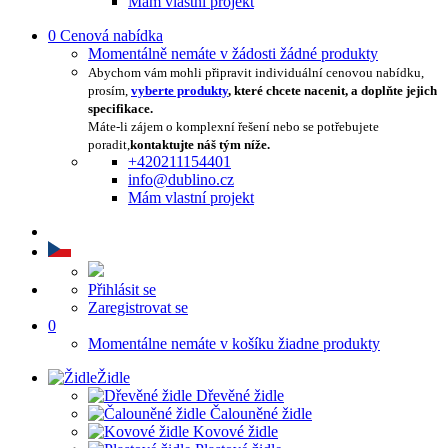
Mám vlastní projekt
0
Cenová nabídka
Momentálně nemáte v žádosti žádné produkty
Abychom vám mohli připravit individuální cenovou nabídku,
prosím,
vyberte produkty
, které chcete nacenit, a doplňte jejich
specifikace.
Máte-li zájem o komplexní řešení nebo se potřebujete
poradit,
kontaktujte náš tým níže.
+420211154401
info@dublino.cz
Mám vlastní projekt
Přihlásit se
Zaregistrovat se
0
Momentálne nemáte v košíku žiadne produkty
Židle
Dřevěné židle
Čalouněné židle
Kovové židle