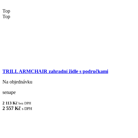
Top
Top
TRILL ARMCHAIR zahradní židle s područkami
Na objednávku
senape
2 113 Kč
bez DPH
2 557 Kč
s DPH