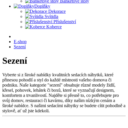
Banketové stoly
Doplňky
Dekorace
Svítidla
Příslušenství
Koberce
E-shop
Sezení
Sezení
Vyberte si z široké nabídky kvalitních sedacích nábytků, které
přinesou pohodlí a styl do každé místnosti vašeho domova či
podniku. Naše kategorie "sezení" obsahuje různé modely židlí,
křesel, pohovek, lehátek či boxů, které se vyznačují designem,
komfortem a trvanlivostí. Najděte si přesně to, co potřebujete pro
svůj domov, restauraci či kavárnu, díky našim nízkým cenám a
široké nabídce. S našimi sedacími nábytky se budete cítit pohodlně a
stylově, ať už jste kdekoli.