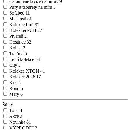
Čalouněné lavice na míru
39
Pufy a taburety na míru
3
Sofabed
11
Místnosti
81
Kolekce Loft
95
Kolekcia PUB
27
Piváreň
2
Hostinec
32
Koliba
2
Tratória
5
Letní kolekce
54
City
3
Kolekce XTON
41
Kolekce 2026
17
Kris
5
Rond
6
Mary
6
Štítky
Top
14
Akce
2
Novinka
81
VÝPRODEJ
2