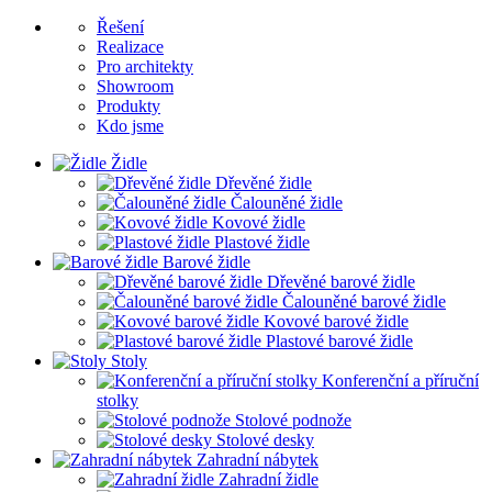
Řešení
Realizace
Pro architekty
Showroom
Produkty
Kdo jsme
Židle
Dřevěné židle
Čalouněné židle
Kovové židle
Plastové židle
Barové židle
Dřevěné barové židle
Čalouněné barové židle
Kovové barové židle
Plastové barové židle
Stoly
Konferenční a příruční
stolky
Stolové podnože
Stolové desky
Zahradní nábytek
Zahradní židle