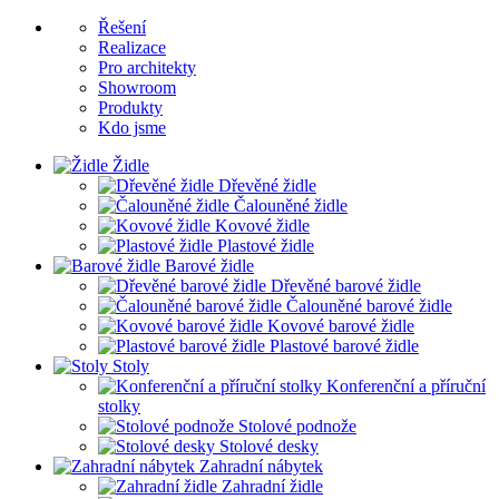
Řešení
Realizace
Pro architekty
Showroom
Produkty
Kdo jsme
Židle
Dřevěné židle
Čalouněné židle
Kovové židle
Plastové židle
Barové židle
Dřevěné barové židle
Čalouněné barové židle
Kovové barové židle
Plastové barové židle
Stoly
Konferenční a příruční
stolky
Stolové podnože
Stolové desky
Zahradní nábytek
Zahradní židle