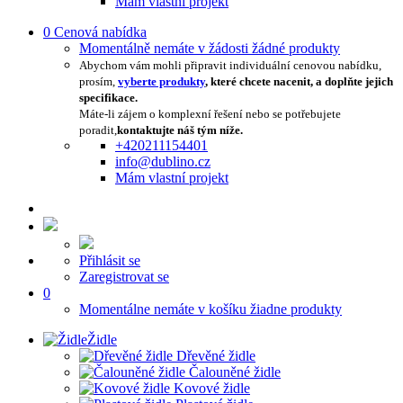
Mám vlastní projekt
0
Cenová nabídka
Momentálně nemáte v žádosti žádné produkty
Abychom vám mohli připravit individuální cenovou nabídku,
prosím,
vyberte produkty
, které chcete nacenit, a doplňte jejich
specifikace.
Máte-li zájem o komplexní řešení nebo se potřebujete
poradit,
kontaktujte náš tým níže.
+420211154401
info@dublino.cz
Mám vlastní projekt
Přihlásit se
Zaregistrovat se
0
Momentálne nemáte v košíku žiadne produkty
Židle
Dřevěné židle
Čalouněné židle
Kovové židle