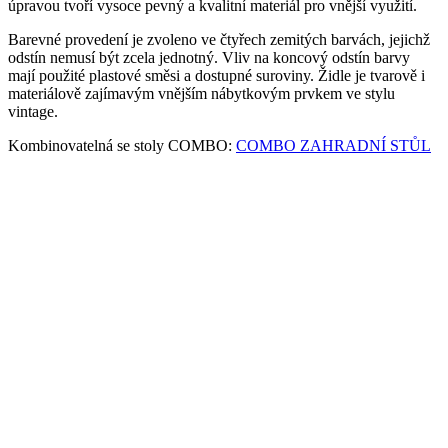
úpravou tvoří vysoce pevný a kvalitní materiál pro vnější využití.
Barevné provedení je zvoleno ve čtyřech zemitých barvách, jejichž
odstín nemusí být zcela jednotný. Vliv na koncový odstín barvy
mají použité plastové směsi a dostupné suroviny. Židle je tvarově i
materiálově zajímavým vnějším nábytkovým prvkem ve stylu
vintage.
Kombinovatelná se stoly COMBO:
COMBO ZAHRADNÍ STŮL