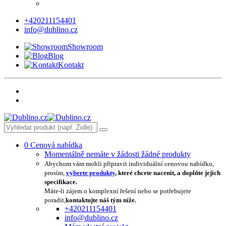
+420211154401
info@dublino.cz
Showroom
Blog
Kontakt
0
Cenová nabídka
Momentálně nemáte v žádosti žádné produkty
Abychom vám mohli připravit individuální cenovou nabídku,
prosím,
vyberte produkty
, které chcete nacenit, a doplňte jejich
specifikace.
Máte-li zájem o komplexní řešení nebo se potřebujete
poradit,
kontaktujte náš tým níže.
+420211154401
info@dublino.cz