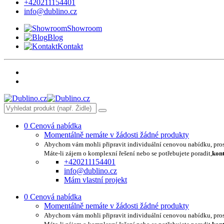
+420211154401
info@dublino.cz
Showroom
Blog
Kontakt
0
Cenová nabídka
Momentálně nemáte v žádosti žádné produkty
Abychom vám mohli připravit individuální cenovou nabídku, pro
Máte-li zájem o komplexní řešení nebo se potřebujete poradit,
kont
+420211154401
info@dublino.cz
Mám vlastní projekt
0
Cenová nabídka
Momentálně nemáte v žádosti žádné produkty
Abychom vám mohli připravit individuální cenovou nabídku, pro