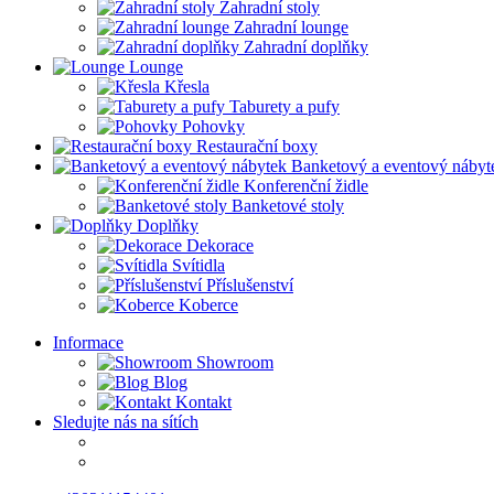
Zahradní stoly
Zahradní lounge
Zahradní doplňky
Lounge
Křesla
Taburety a pufy
Pohovky
Restaurační boxy
Banketový a eventový nábyt
Konferenční židle
Banketové stoly
Doplňky
Dekorace
Svítidla
Příslušenství
Koberce
Informace
Showroom
Blog
Kontakt
Sledujte nás na sítích