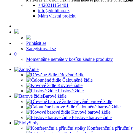
Máte-li zájem o komplexní řešení nebo se potřebujete poradit,
kont
+420211154401
info@dublino.cz
Mám vlastní projekt
Přihlásit se
Zaregistrovat se
0
Momentálne nemáte v košíku žiadne produkty
Židle
Dřevěné židle
Čalouněné židle
Kovové židle
Plastové židle
Barové židle
Dřevěné barové židle
Čalouněné barové židle
Kovové barové židle
Plastové barové židle
Stoly
Konferenční a příruční s