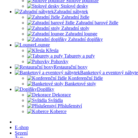
Stolové podnože
Stolové desky
Zahradní nábytek
Zahradní židle
Zahradní barové židle
Zahradní stoly
Zahradní lounge
Zahradní doplňky
Lounge
Křesla
Taburety a pufy
Pohovky
Restaurační boxy
Banketový a eventový nábyt
Konferenční židle
Banketové stoly
Doplňky
Dekorace
Svítidla
Příslušenství
Koberce
E-shop
Sezení