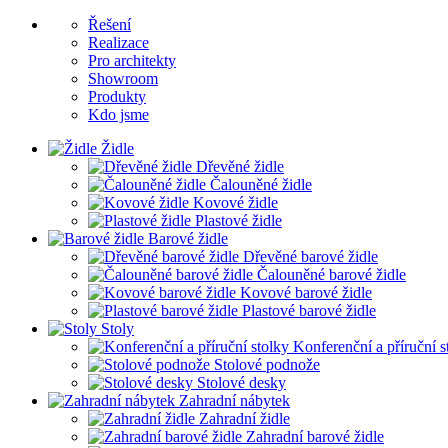
Řešení
Realizace
Pro architekty
Showroom
Produkty
Kdo jsme
Židle
Dřevěné židle
Čalouněné židle
Kovové židle
Plastové židle
Barové židle
Dřevěné barové židle
Čalouněné barové židle
Kovové barové židle
Plastové barové židle
Stoly
Konferenční a příruční s
Stolové podnože
Stolové desky
Zahradní nábytek
Zahradní židle
Zahradní barové židle