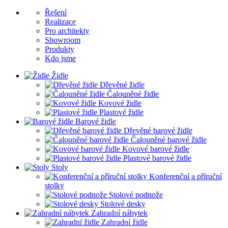
Řešení
Realizace
Pro architekty
Showroom
Produkty
Kdo jsme
Židle
Dřevěné židle
Čalouněné židle
Kovové židle
Plastové židle
Barové židle
Dřevěné barové židle
Čalouněné barové židle
Kovové barové židle
Plastové barové židle
Stoly
Konferenční a příruční
stolky
Stolové podnože
Stolové desky
Zahradní nábytek
Zahradní židle