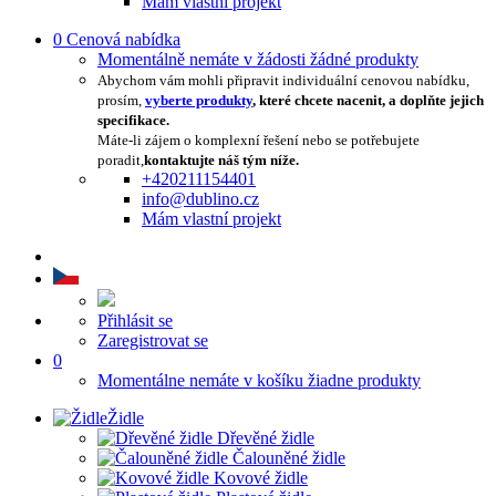
Mám vlastní projekt
0
Cenová nabídka
Momentálně nemáte v žádosti žádné produkty
Abychom vám mohli připravit individuální cenovou nabídku,
prosím,
vyberte produkty
, které chcete nacenit, a doplňte jejich
specifikace.
Máte-li zájem o komplexní řešení nebo se potřebujete
poradit,
kontaktujte náš tým níže.
+420211154401
info@dublino.cz
Mám vlastní projekt
Přihlásit se
Zaregistrovat se
0
Momentálne nemáte v košíku žiadne produkty
Židle
Dřevěné židle
Čalouněné židle
Kovové židle