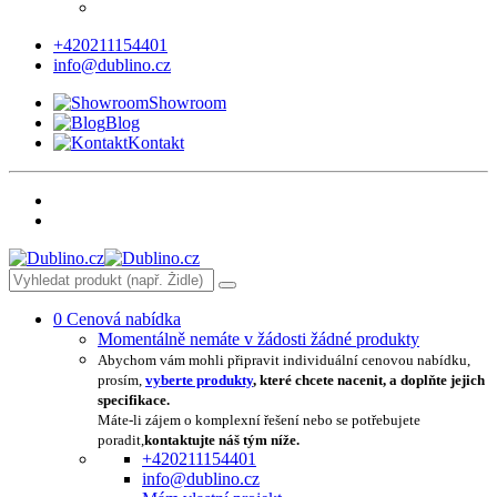
+420211154401
info@dublino.cz
Showroom
Blog
Kontakt
0
Cenová nabídka
Momentálně nemáte v žádosti žádné produkty
Abychom vám mohli připravit individuální cenovou nabídku,
prosím,
vyberte produkty
, které chcete nacenit, a doplňte jejich
specifikace.
Máte-li zájem o komplexní řešení nebo se potřebujete
poradit,
kontaktujte náš tým níže.
+420211154401
info@dublino.cz