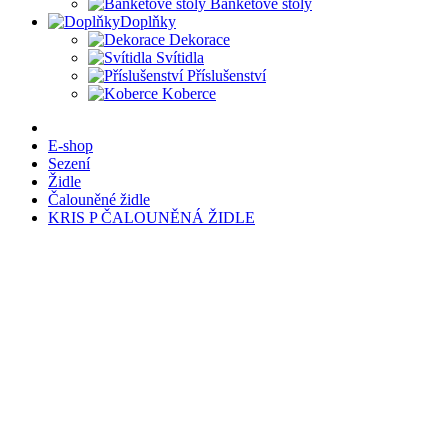
Banketové stoly
Doplňky
Dekorace
Svítidla
Příslušenství
Koberce
E-shop
Sezení
Židle
Čalouněné židle
KRIS P ČALOUNĚNÁ ŽIDLE