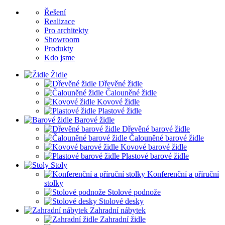
Řešení
Realizace
Pro architekty
Showroom
Produkty
Kdo jsme
Židle
Dřevěné židle
Čalouněné židle
Kovové židle
Plastové židle
Barové židle
Dřevěné barové židle
Čalouněné barové židle
Kovové barové židle
Plastové barové židle
Stoly
Konferenční a příruční
stolky
Stolové podnože
Stolové desky
Zahradní nábytek
Zahradní židle