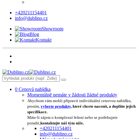
+420211154401
info@dublino.cz
Showroom
Blog
Kontakt
0
Cenová nabídka
Momentálně nemáte v žádosti žádné produkty
Abychom vám mohli připravit individuální cenovou nabídku,
prosím,
vyberte produkty
, které chcete nacenit, a doplňte jejich
specifikace.
Máte-li zájem o komplexní řešení nebo se potřebujete
poradit,
kontaktujte náš tým níže.
+420211154401
info@dublino.cz