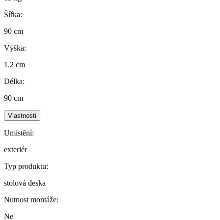
Šířka:
90 cm
Výška:
1.2 cm
Délka:
90 cm
Vlastnosti
Umístění:
exteriér
Typ produktu:
stolová deska
Nutnost montáže:
Ne