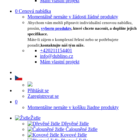
Mám vlastní projekt
0
Cenová nabídka
Momentálně nemáte v žádosti žádné produkty
Abychom vám mohli připravit individuální cenovou nabídku,
prosím,
vyberte produkty
, které chcete nacenit, a doplňte jejich
specifikace.
Máte-li zájem o komplexní řešení nebo se potřebujete
poradit,
kontaktujte náš tým níže.
+420211154401
info@dublino.cz
Mám vlastní projekt
Přihlásit se
Zaregistrovat se
0
Momentálne nemáte v košíku žiadne produkty
Židle
Dřevěné židle
Čalouněné židle
Kovové židle