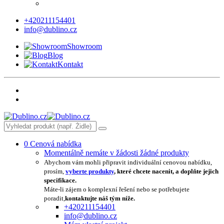
+420211154401
info@dublino.cz
Showroom
Blog
Kontakt
0
Cenová nabídka
Momentálně nemáte v žádosti žádné produkty
Abychom vám mohli připravit individuální cenovou nabídku,
prosím,
vyberte produkty
, které chcete nacenit, a doplňte jejich
specifikace.
Máte-li zájem o komplexní řešení nebo se potřebujete
poradit,
kontaktujte náš tým níže.
+420211154401
info@dublino.cz