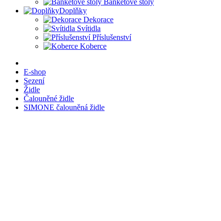
Banketové stoly
Doplňky
Dekorace
Svítidla
Příslušenství
Koberce
E-shop
Sezení
Židle
Čalouněné židle
SIMONE čalouněná židle