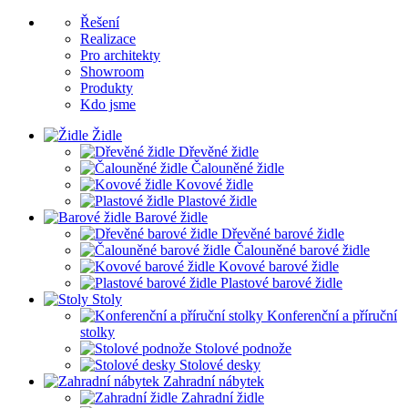
Řešení
Realizace
Pro architekty
Showroom
Produkty
Kdo jsme
Židle
Dřevěné židle
Čalouněné židle
Kovové židle
Plastové židle
Barové židle
Dřevěné barové židle
Čalouněné barové židle
Kovové barové židle
Plastové barové židle
Stoly
Konferenční a příruční
stolky
Stolové podnože
Stolové desky
Zahradní nábytek
Zahradní židle