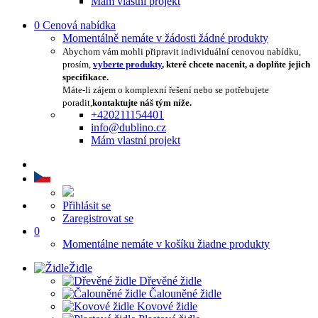
Mám vlastní projekt
0
Cenová nabídka
Momentálně nemáte v žádosti žádné produkty
Abychom vám mohli připravit individuální cenovou nabídku,
prosím,
vyberte produkty
, které chcete nacenit, a doplňte jejich
specifikace.
Máte-li zájem o komplexní řešení nebo se potřebujete
poradit,
kontaktujte náš tým níže.
+420211154401
info@dublino.cz
Mám vlastní projekt
Přihlásit se
Zaregistrovat se
0
Momentálne nemáte v košíku žiadne produkty
Židle
Dřevěné židle
Čalouněné židle
Kovové židle