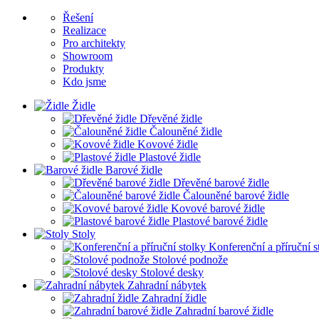
Řešení
Realizace
Pro architekty
Showroom
Produkty
Kdo jsme
Židle
Dřevěné židle
Čalouněné židle
Kovové židle
Plastové židle
Barové židle
Dřevěné barové židle
Čalouněné barové židle
Kovové barové židle
Plastové barové židle
Stoly
Konferenční a příruční s
Stolové podnože
Stolové desky
Zahradní nábytek
Zahradní židle
Zahradní barové židle