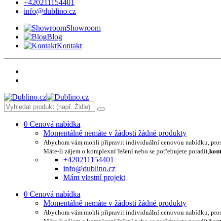
+420211154401
info@dublino.cz
Showroom
Blog
Kontakt
0
Cenová nabídka
Momentálně nemáte v žádosti žádné produkty
Abychom vám mohli připravit individuální cenovou nabídku, pro
Máte-li zájem o komplexní řešení nebo se potřebujete poradit,
kont
+420211154401
info@dublino.cz
Mám vlastní projekt
0
Cenová nabídka
Momentálně nemáte v žádosti žádné produkty
Abychom vám mohli připravit individuální cenovou nabídku, pro