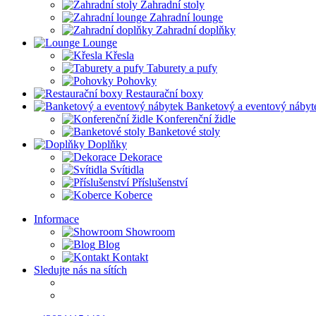
Zahradní stoly
Zahradní lounge
Zahradní doplňky
Lounge
Křesla
Taburety a pufy
Pohovky
Restaurační boxy
Banketový a eventový nábyt
Konferenční židle
Banketové stoly
Doplňky
Dekorace
Svítidla
Příslušenství
Koberce
Informace
Showroom
Blog
Kontakt
Sledujte nás na sítích