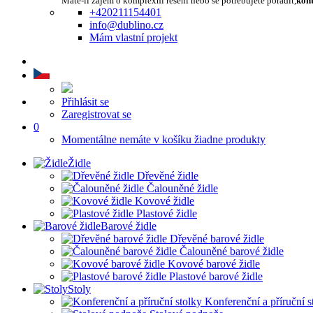
Máte-li zájem o komplexní řešení nebo se potřebujete poradit,
kont
+420211154401
info@dublino.cz
Mám vlastní projekt
Přihlásit se
Zaregistrovat se
0
Momentálne nemáte v košíku žiadne produkty
Židle
Dřevěné židle
Čalouněné židle
Kovové židle
Plastové židle
Barové židle
Dřevěné barové židle
Čalouněné barové židle
Kovové barové židle
Plastové barové židle
Stoly
Konferenční a příruční s