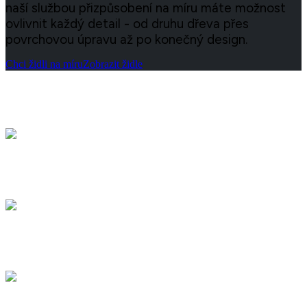
naší službou přizpůsobení na míru máte možnost
ovlivnit každý detail - od druhu dřeva přes
povrchovou úpravu až po konečný design.
Chci židli na míru
Zobrazit židle