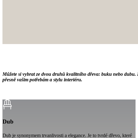
Můžete si vybrat ze dvou druhů kvalitního dřeva: buku nebo dubu. K
přesně vašim potřebám a stylu interiéru.
Dub
Dub je synonymem trvanlivosti a elegance. Je to tvrdé dřevo, které