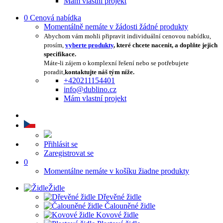
Mám vlastní projekt
0
Cenová nabídka
Momentálně nemáte v žádosti žádné produkty
Abychom vám mohli připravit individuální cenovou nabídku,
prosím,
vyberte produkty
, které chcete nacenit, a doplňte jejich
specifikace.
Máte-li zájem o komplexní řešení nebo se potřebujete
poradit,
kontaktujte náš tým níže.
+420211154401
info@dublino.cz
Mám vlastní projekt
Přihlásit se
Zaregistrovat se
0
Momentálne nemáte v košíku žiadne produkty
Židle
Dřevěné židle
Čalouněné židle
Kovové židle