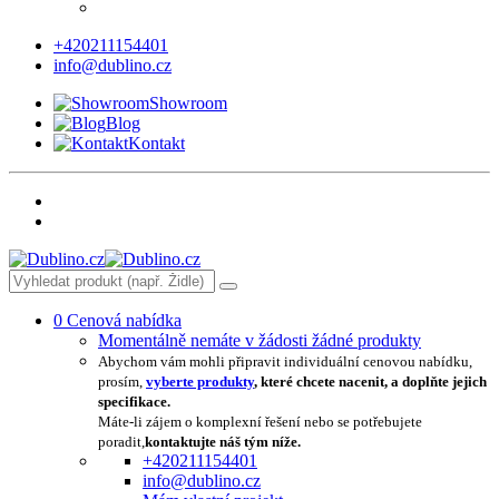
+420211154401
info@dublino.cz
Showroom
Blog
Kontakt
0
Cenová nabídka
Momentálně nemáte v žádosti žádné produkty
Abychom vám mohli připravit individuální cenovou nabídku,
prosím,
vyberte produkty
, které chcete nacenit, a doplňte jejich
specifikace.
Máte-li zájem o komplexní řešení nebo se potřebujete
poradit,
kontaktujte náš tým níže.
+420211154401
info@dublino.cz