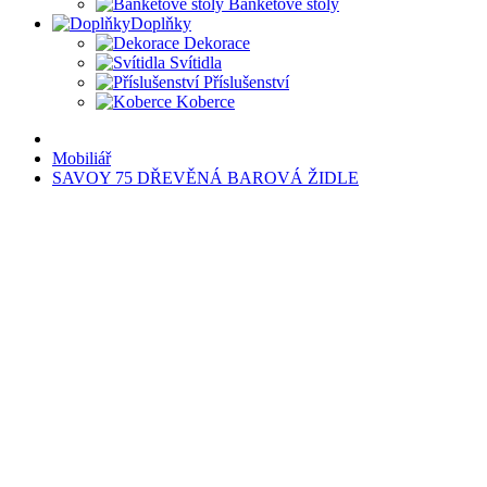
Banketové stoly
Doplňky
Dekorace
Svítidla
Příslušenství
Koberce
Mobiliář
SAVOY 75 DŘEVĚNÁ BAROVÁ ŽIDLE