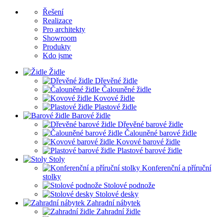
Řešení
Realizace
Pro architekty
Showroom
Produkty
Kdo jsme
Židle
Dřevěné židle
Čalouněné židle
Kovové židle
Plastové židle
Barové židle
Dřevěné barové židle
Čalouněné barové židle
Kovové barové židle
Plastové barové židle
Stoly
Konferenční a příruční
stolky
Stolové podnože
Stolové desky
Zahradní nábytek
Zahradní židle