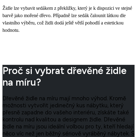
Židle lze vybavit sedákem z překližky, který je k dispozici ve stejné
barvě jako mořené dřevo. Případně lze sedák čalounit látkou dle
vlastního výběru, což židli dodá ještě větší pohodlí a estetickou
hodnotu.
Proč si vybrat dřevěné židle
na míru?
Dřevěné židle na míru mají mnoho výhod. Kromě
možnosti vytvořit jedinečný kus nábytku, který
přesně zapadne do vašeho interiéru, získáte také
kontrolu nad kvalitou a designem židle. Dřevěné
židle na míru jsou ideální volbou pro ty, kteří hledají
něco víc než jen běžný sériově vyráběný nábytek. S