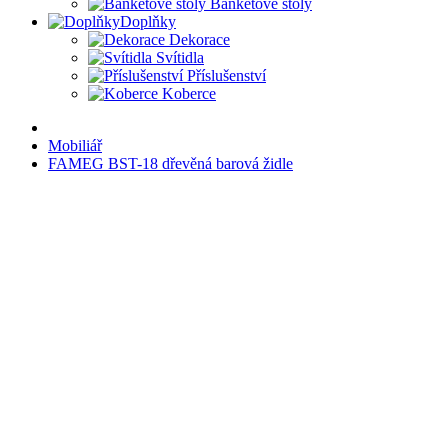
Banketové stoly
Doplňky
Dekorace
Svítidla
Příslušenství
Koberce
Mobiliář
FAMEG BST-18 dřevěná barová židle