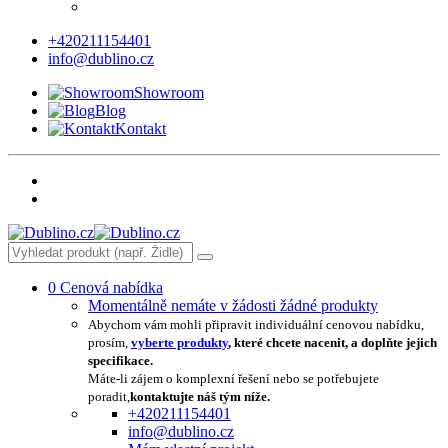
+420211154401
info@dublino.cz
Showroom
Blog
Kontakt
0
Cenová nabídka
Momentálně nemáte v žádosti žádné produkty
Abychom vám mohli připravit individuální cenovou nabídku,
prosím,
vyberte produkty
, které chcete nacenit, a doplňte jejich
specifikace.
Máte-li zájem o komplexní řešení nebo se potřebujete
poradit,
kontaktujte náš tým níže.
+420211154401
info@dublino.cz