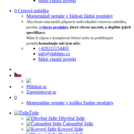
Mám vlastní projekt
0
Cenová nabídka
Momentálně nemáte v žádosti žádné produkty
Abychom vám mohli připravit individuální cenovou nabídku,
prosím,
vyberte produkty
, které chcete nacenit, a doplňte jejich
specifikace.
Máte-li zájem o komplexní řešení nebo se potřebujete
poradit,
kontaktujte náš tým níže.
+420211154401
info@dublino.cz
Mám vlastní projekt
Přihlásit se
Zaregistrovat se
0
Momentálne nemáte v košíku žiadne produkty
Židle
Dřevěné židle
Čalouněné židle
Kovové židle