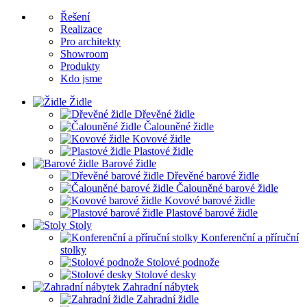
Řešení
Realizace
Pro architekty
Showroom
Produkty
Kdo jsme
Židle
Dřevěné židle
Čalouněné židle
Kovové židle
Plastové židle
Barové židle
Dřevěné barové židle
Čalouněné barové židle
Kovové barové židle
Plastové barové židle
Stoly
Konferenční a příruční
stolky
Stolové podnože
Stolové desky
Zahradní nábytek
Zahradní židle