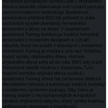
největších evropských výrobců židlí z ohýbaného
dřeva a neustále zdokonaluje své výrobní postupy
pomocí moderních technologií. Společnost
zaměstnává přibližně 600 lidí, přičemž si stále
zachovává vysoké standardy řemeslného
zpracování a důraz na detail. V současnosti
společnost Fameg kombinuje tradiční řemeslné
zpracování s moderním designem a vytváří
nábytek, který lze použít v klasických i moderních
interiérech. Fameg je značka s více než 140letou
tradicí výroby ohýbaného dřeva. Historie
ohýbaného dřeva sahá až do roku 1881, kdy bratři
Thonetové založili továrnu v Radomsku. Tuto
tradiční techniku ohýbání dřeva využívá i
společnost Fameg, která tak zachovává dědictví
dřevařského řemesla a kombinuje tradiční techniky
s moderními výrobními postupy. Díky tomu je
Fameg jedním z nejvýznamnějších evropských
výrobců ohýbaného nábytku, který vyniká kvalitou,
nadčasovým designem a trvanlivostí.