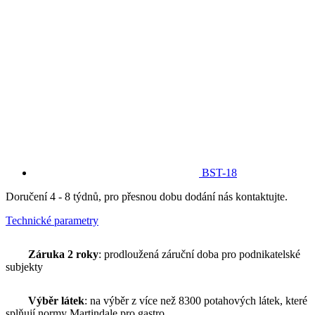
BST-18
Doručení 4 - 8 týdnů, pro přesnou dobu dodání nás kontaktujte.
Technické parametry
Záruka 2 roky
: prodloužená záruční doba pro podnikatelské
subjekty
Výběr látek
: na výběr z více než 8300 potahových látek, které
splňují normy Martindale pro gastro