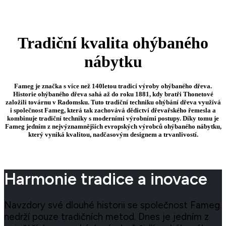
Tradiční kvalita ohýbaného
nábytku
Fameg je značka s více než 140letou tradicí výroby ohýbaného dřeva.
Historie ohýbaného dřeva sahá až do roku 1881, kdy bratři Thonetové
založili továrnu v Radomsku. Tuto tradiční techniku ohýbání dřeva využívá
i společnost Fameg, která tak zachovává dědictví dřevařského řemesla a
kombinuje tradiční techniky s moderními výrobními postupy. Díky tomu je
Fameg jedním z nejvýznamnějších evropských výrobců ohýbaného nábytku,
který vyniká kvalitou, nadčasovým designem a trvanlivostí.
Harmonie tradice a inovace
Navzdory své dlouhé historii se společnost Fameg
nedrží pouze tradičních metod. Dnes je jedním z