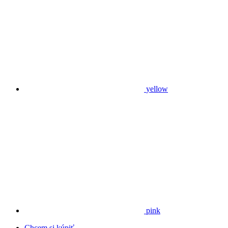
yellow
pink
Chcem si kúpiť