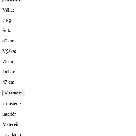
Váha:
7 kg
Šířka:
49 cm
Výška:
76 cm
Délka:
47 cm
Vlastnosti
Umístění:
interiér
Materiál:
kov, látka