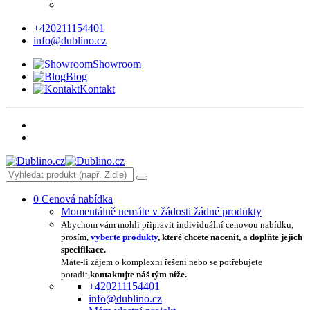
+420211154401
info@dublino.cz
Showroom
Blog
Kontakt
0
Cenová nabídka
Momentálně nemáte v žádosti žádné produkty
Abychom vám mohli připravit individuální cenovou nabídku,
prosím,
vyberte produkty
, které chcete nacenit, a doplňte jejich
specifikace.
Máte-li zájem o komplexní řešení nebo se potřebujete
poradit,
kontaktujte náš tým níže.
+420211154401
info@dublino.cz