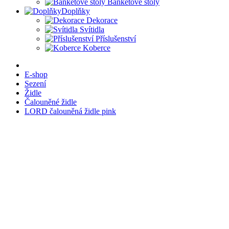
Banketové stoly
Doplňky
Dekorace
Svítidla
Příslušenství
Koberce
E-shop
Sezení
Židle
Čalouněné židle
LORD čalouněná židle pink