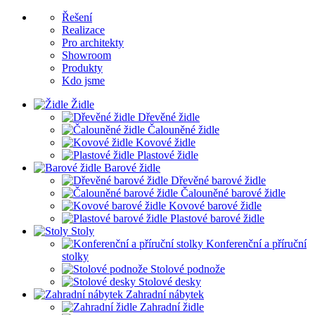
Řešení
Realizace
Pro architekty
Showroom
Produkty
Kdo jsme
Židle
Dřevěné židle
Čalouněné židle
Kovové židle
Plastové židle
Barové židle
Dřevěné barové židle
Čalouněné barové židle
Kovové barové židle
Plastové barové židle
Stoly
Konferenční a příruční
stolky
Stolové podnože
Stolové desky
Zahradní nábytek
Zahradní židle