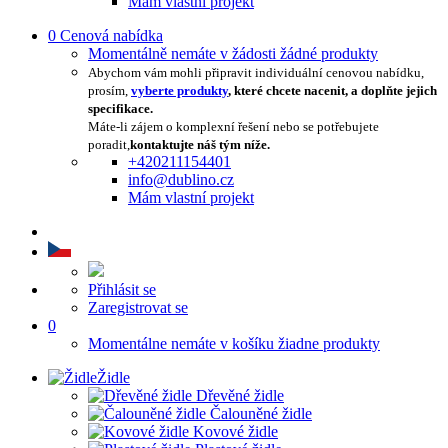
Mám vlastní projekt
0
Cenová nabídka
Momentálně nemáte v žádosti žádné produkty
Abychom vám mohli připravit individuální cenovou nabídku,
prosím,
vyberte produkty
, které chcete nacenit, a doplňte jejich
specifikace.
Máte-li zájem o komplexní řešení nebo se potřebujete
poradit,
kontaktujte náš tým níže.
+420211154401
info@dublino.cz
Mám vlastní projekt
Přihlásit se
Zaregistrovat se
0
Momentálne nemáte v košíku žiadne produkty
Židle
Dřevěné židle
Čalouněné židle
Kovové židle