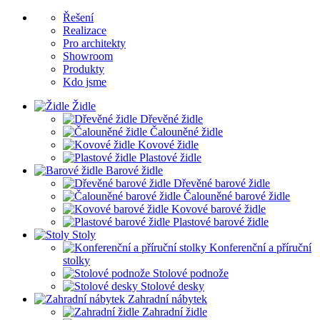
Řešení
Realizace
Pro architekty
Showroom
Produkty
Kdo jsme
Židle
Dřevěné židle
Čalouněné židle
Kovové židle
Plastové židle
Barové židle
Dřevěné barové židle
Čalouněné barové židle
Kovové barové židle
Plastové barové židle
Stoly
Konferenční a příruční
stolky
Stolové podnože
Stolové desky
Zahradní nábytek
Zahradní židle