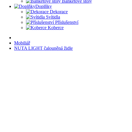
Banketové stoly
Doplňky
Dekorace
Svítidla
Příslušenství
Koberce
Mobiliář
NUTA LIGHT čalouněná židle