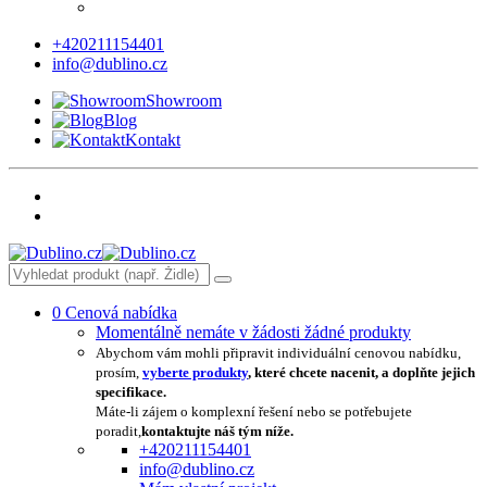
+420211154401
info@dublino.cz
Showroom
Blog
Kontakt
0
Cenová nabídka
Momentálně nemáte v žádosti žádné produkty
Abychom vám mohli připravit individuální cenovou nabídku,
prosím,
vyberte produkty
, které chcete nacenit, a doplňte jejich
specifikace.
Máte-li zájem o komplexní řešení nebo se potřebujete
poradit,
kontaktujte náš tým níže.
+420211154401
info@dublino.cz