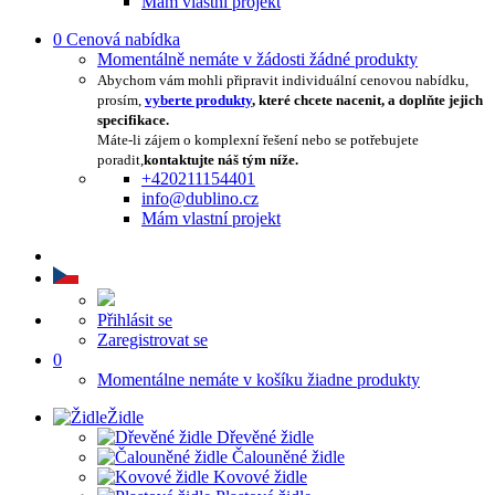
Mám vlastní projekt
0
Cenová nabídka
Momentálně nemáte v žádosti žádné produkty
Abychom vám mohli připravit individuální cenovou nabídku,
prosím,
vyberte produkty
, které chcete nacenit, a doplňte jejich
specifikace.
Máte-li zájem o komplexní řešení nebo se potřebujete
poradit,
kontaktujte náš tým níže.
+420211154401
info@dublino.cz
Mám vlastní projekt
Přihlásit se
Zaregistrovat se
0
Momentálne nemáte v košíku žiadne produkty
Židle
Dřevěné židle
Čalouněné židle
Kovové židle