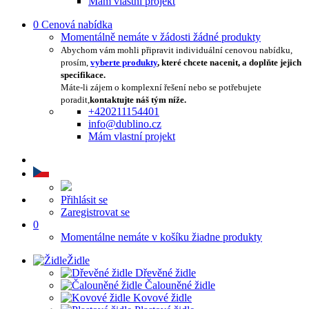
Mám vlastní projekt
0
Cenová nabídka
Momentálně nemáte v žádosti žádné produkty
Abychom vám mohli připravit individuální cenovou nabídku,
prosím,
vyberte produkty
, které chcete nacenit, a doplňte jejich
specifikace.
Máte-li zájem o komplexní řešení nebo se potřebujete
poradit,
kontaktujte náš tým níže.
+420211154401
info@dublino.cz
Mám vlastní projekt
Přihlásit se
Zaregistrovat se
0
Momentálne nemáte v košíku žiadne produkty
Židle
Dřevěné židle
Čalouněné židle
Kovové židle