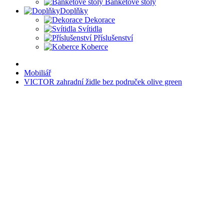
Banketové stoly
Doplňky
Dekorace
Svítidla
Příslušenství
Koberce
Mobiliář
VICTOR zahradní židle bez područek olive green