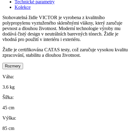
Technické parametry
Kolekce
Stohovatelná židle VICTOR je vyrobena z kvalitního
polypropylenu vyztuženého skleněnými vlákny, který zaručuje
pevnost a dlouhou životnost. Moderní technologie výroby mu
dodává čistý design v neutrálních barevných tónech. Židle je
vhodná pro použití v interiéru i exteriéru.
Židle je certifikována CATAS testy, což zaručuje vysokou kvalitu
zpracování, stabilitu a dlouhou životnost.
Rozmery
Váha:
3.6 kg
Šířka:
45 cm
Výška:
85 cm