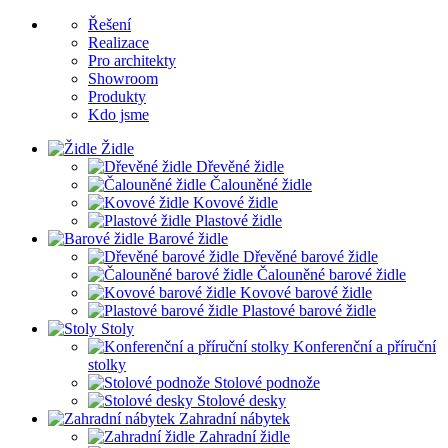
Řešení
Realizace
Pro architekty
Showroom
Produkty
Kdo jsme
Židle
Dřevěné židle
Čalouněné židle
Kovové židle
Plastové židle
Barové židle
Dřevěné barové židle
Čalouněné barové židle
Kovové barové židle
Plastové barové židle
Stoly
Konferenční a příruční
stolky
Stolové podnože
Stolové desky
Zahradní nábytek
Zahradní židle