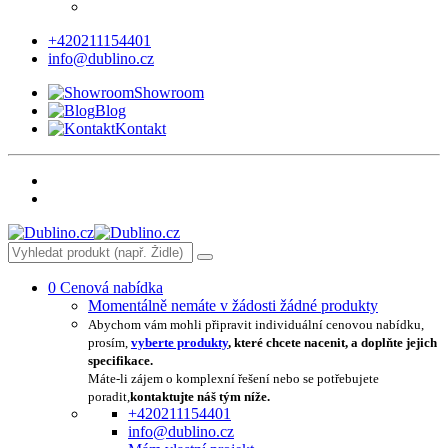
+420211154401
info@dublino.cz
Showroom
Blog
Kontakt
0
Cenová nabídka
Momentálně nemáte v žádosti žádné produkty
Abychom vám mohli připravit individuální cenovou nabídku,
prosím,
vyberte produkty
, které chcete nacenit, a doplňte jejich
specifikace.
Máte-li zájem o komplexní řešení nebo se potřebujete
poradit,
kontaktujte náš tým níže.
+420211154401
info@dublino.cz