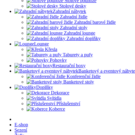
Stolové podnože
Stolové desky
Zahradní nábytek
Zahradní židle
Zahradní barové židle
Zahradní stoly
Zahradní lounge
Zahradní doplňky
Lounge
Křesla
Taburety a pufy
Pohovky
Restaurační boxy
Banketový a eventový nábyt
Konferenční židle
Banketové stoly
Doplňky
Dekorace
Svítidla
Příslušenství
Koberce
E-shop
Sezení