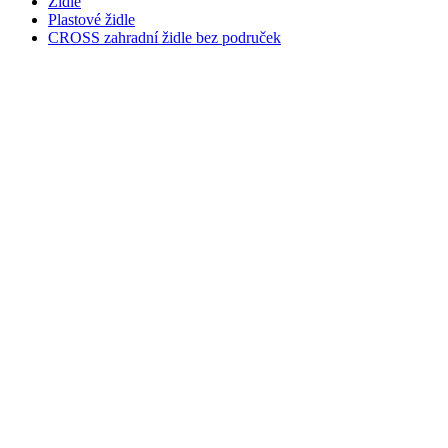
Židle
Plastové židle
CROSS zahradní židle bez područek