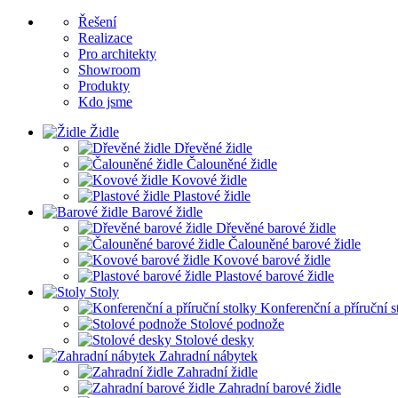
Řešení
Realizace
Pro architekty
Showroom
Produkty
Kdo jsme
Židle
Dřevěné židle
Čalouněné židle
Kovové židle
Plastové židle
Barové židle
Dřevěné barové židle
Čalouněné barové židle
Kovové barové židle
Plastové barové židle
Stoly
Konferenční a příruční s
Stolové podnože
Stolové desky
Zahradní nábytek
Zahradní židle
Zahradní barové židle