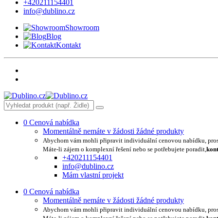
+420211154401
info@dublino.cz
Showroom
Blog
Kontakt
0
Cenová nabídka
Momentálně nemáte v žádosti žádné produkty
Abychom vám mohli připravit individuální cenovou nabídku, pro
Máte-li zájem o komplexní řešení nebo se potřebujete poradit,
kont
+420211154401
info@dublino.cz
Mám vlastní projekt
0
Cenová nabídka
Momentálně nemáte v žádosti žádné produkty
Abychom vám mohli připravit individuální cenovou nabídku, pro