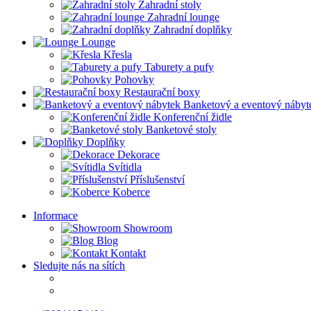
Zahradní stoly
Zahradní lounge
Zahradní doplňky
Lounge
Křesla
Taburety a pufy
Pohovky
Restaurační boxy
Banketový a eventový nábyt
Konferenční židle
Banketové stoly
Doplňky
Dekorace
Svítidla
Příslušenství
Koberce
Informace
Showroom
Blog
Kontakt
Sledujte nás na sítích