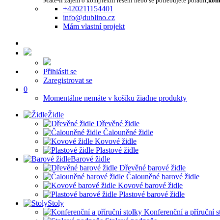
Máte-li zájem o komplexní řešení nebo se potřebujete poradit,
kont
+420211154401
info@dublino.cz
Mám vlastní projekt
Přihlásit se
Zaregistrovat se
0
Momentálne nemáte v košíku žiadne produkty
Židle
Dřevěné židle
Čalouněné židle
Kovové židle
Plastové židle
Barové židle
Dřevěné barové židle
Čalouněné barové židle
Kovové barové židle
Plastové barové židle
Stoly
Konferenční a příruční s