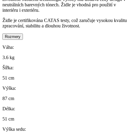
neutrálních barevných tónech. Židle je vhodná pro použití v
interiéru i exteriéru.
Židle je certifikována CATAS testy, což zaručuje vysokou kvalitu
zpracování, stabilitu a dlouhou životnost.
Rozmery
Váha:
3.6 kg
Šířka:
51 cm
Výška:
87 cm
Délka:
51 cm
Výška sedu: