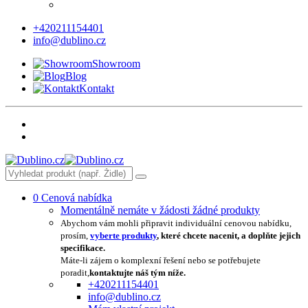
+420211154401
info@dublino.cz
Showroom
Blog
Kontakt
0
Cenová nabídka
Momentálně nemáte v žádosti žádné produkty
Abychom vám mohli připravit individuální cenovou nabídku,
prosím,
vyberte produkty
, které chcete nacenit, a doplňte jejich
specifikace.
Máte-li zájem o komplexní řešení nebo se potřebujete
poradit,
kontaktujte náš tým níže.
+420211154401
info@dublino.cz