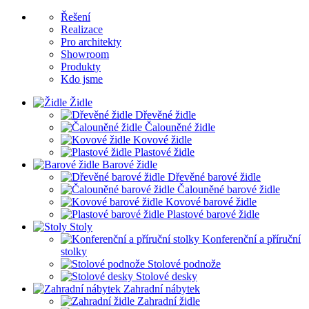
Řešení
Realizace
Pro architekty
Showroom
Produkty
Kdo jsme
Židle
Dřevěné židle
Čalouněné židle
Kovové židle
Plastové židle
Barové židle
Dřevěné barové židle
Čalouněné barové židle
Kovové barové židle
Plastové barové židle
Stoly
Konferenční a příruční
stolky
Stolové podnože
Stolové desky
Zahradní nábytek
Zahradní židle