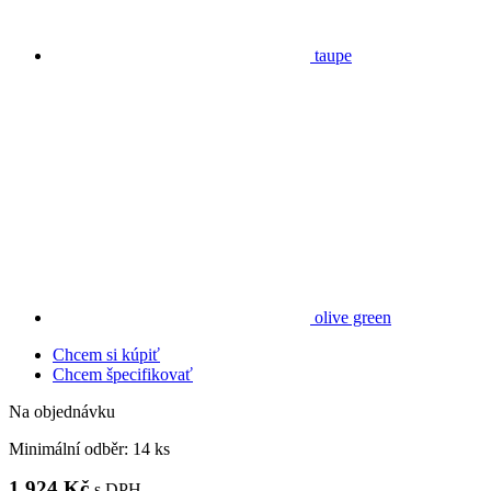
taupe
olive green
Chcem si kúpiť
Chcem špecifikovať
Na objednávku
Minimální odběr:
14 ks
1 924 Kč
s DPH