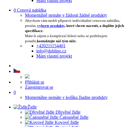
Mám vlastní projekt
0
Cenová nabídka
Momentálně nemáte v žádosti žádné produkty
Abychom vám mohli připravit individuální cenovou nabídku,
prosím,
vyberte produkty
, které chcete nacenit, a doplňte jejich
specifikace.
Máte-li zájem o komplexní řešení nebo se potřebujete
poradit,
kontaktujte náš tým níže.
+420211154401
info@dublino.cz
Mám vlastní projekt
Přihlásit se
Zaregistrovat se
0
Momentálne nemáte v košíku žiadne produkty
Židle
Dřevěné židle
Čalouněné židle
Kovové židle