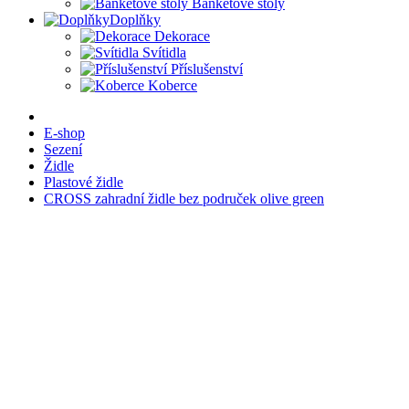
Banketové stoly
Doplňky
Dekorace
Svítidla
Příslušenství
Koberce
E-shop
Sezení
Židle
Plastové židle
CROSS zahradní židle bez područek olive green