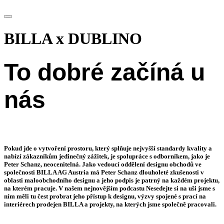
BILLA x DUBLINO
To dobré začíná u
nás
Pokud jde o vytvoření prostoru, který splňuje nejvyšší standardy kvality a
nabízí zákazníkům jedinečný zážitek, je spolupráce s odborníkem, jako je
Peter Schanz
, neocenitelná. Jako
vedoucí oddělení designu obchodů ve
společnosti BILLA AG Austria
má Peter Schanz dlouholeté zkušenosti v
oblasti maloobchodního designu a jeho podpis je patrný na každém projektu,
na kterém pracuje. V našem nejnovějším
podcastu Nesedejte si na uši
jsme s
ním měli tu čest probrat jeho přístup k designu, výzvy spojené s prací na
interiérech prodejen BILLA a projekty, na kterých jsme společně pracovali.