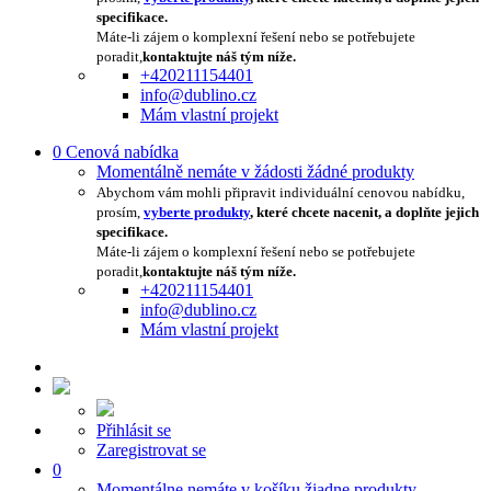
specifikace.
Máte-li zájem o komplexní řešení nebo se potřebujete
poradit,
kontaktujte náš tým níže.
+420211154401
info@dublino.cz
Mám vlastní projekt
0
Cenová nabídka
Momentálně nemáte v žádosti žádné produkty
Abychom vám mohli připravit individuální cenovou nabídku,
prosím,
vyberte produkty
, které chcete nacenit, a doplňte jejich
specifikace.
Máte-li zájem o komplexní řešení nebo se potřebujete
poradit,
kontaktujte náš tým níže.
+420211154401
info@dublino.cz
Mám vlastní projekt
Přihlásit se
Zaregistrovat se
0
Momentálne nemáte v košíku žiadne produkty