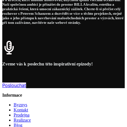
Naší společnou ambicí je přinášet do prostor BILLA kvalitu, estetiku a
praktická řešení, která umocní zákaznický zážitek. Chcete-li si přečíst celý
rozhovor s Peterem Schanzem a dozvědět se více o těchto projektech, stejně
jako o jeho přístupu k navrhování maloobchodních prostor a výzvách, které
při tom zažíváme, navštivte naše webové stránky.
Zveme vás k poslechu této inspirativní epizody!
Poslouchat
Informace
Byznys
Kontakt
Prodejna
Realizace
Blog