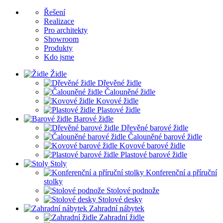
Řešení
Realizace
Pro architekty
Showroom
Produkty
Kdo jsme
Židle
Dřevěné židle
Čalouněné židle
Kovové židle
Plastové židle
Barové židle
Dřevěné barové židle
Čalouněné barové židle
Kovové barové židle
Plastové barové židle
Stoly
Konferenční a příruční
stolky
Stolové podnože
Stolové desky
Zahradní nábytek
Zahradní židle