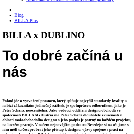
Blog
BILLA Plus
BILLA x DUBLINO
To dobré začíná u
nás
Pokud jde o vytvoření prostoru, který splňuje nejvyšší standardy kvality a
nabízí zákazníkům jedinečný zážitek, je spolupráce s odborníkem, jako je
Peter Schanz
, neocenitelná. Jako
vedoucí oddělení designu obchodů ve
společnosti BILLA AG Austria
má Peter Schanz dlouholeté zkušenosti v
oblasti maloobchodního designu a jeho podpis je patrný na každém projektu,
na kterém pracuje. V našem nejnovějším
podcastu Nesedejte si na uši
jsme s
ním měli tu čest probrat jeho přístup k designu, výzvy spojené s prací na