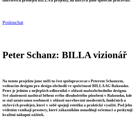
interiérech prodejen BILLA a projekty, na kterých jsme společně pracovali.
Poslouchat
Peter Schanz: BILLA vizionář
Na tomto projektu jsme měli tu čest spolupracovat s Peterem Schanzem,
vedoucím designu pro design obchodů ve společnosti BILLA AG Rakousko.
Peter je jedním z nejlepších odborníků v oblasti maloobchodního designu.
Své zkušenosti nasbíral během svého dlouholetého působení v Rakousku, kde
se stal uznávanou osobností v oblasti navrhování moderních, funkčních a
stylových prodejen, které v sobě spojují estetiku a praktické využití. Pod jeho
vedením vznikají prostory, které zákazníkům usnadňují orientaci a poskytují
kvalitní nákupní zážitek.