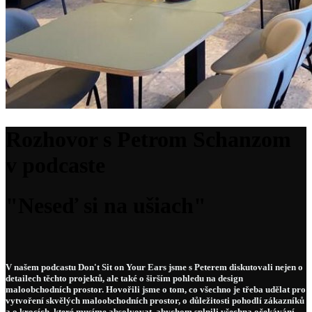
Rozhovor s Petrom Schanzom
v podcaste
"Neseď si na ušiach"
V našem podcastu Don't Sit on Your Ears jsme s Peterem diskutovali nejen o
detailech těchto projektů, ale také o širším pohledu na design
maloobchodních prostor. Hovořili jsme o tom, co všechno je třeba udělat pro
vytvoření skvělých maloobchodních prostor, o důležitosti pohodlí zákazníků
a o krocích, které musíme absolvovat, abychom splnili všechna očekávání.