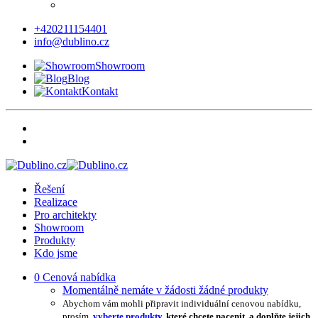
+420211154401
info@dublino.cz
Showroom
Blog
Kontakt
Řešení
Realizace
Pro architekty
Showroom
Produkty
Kdo jsme
0
Cenová nabídka
Momentálně nemáte v žádosti žádné produkty
Abychom vám mohli připravit individuální cenovou nabídku,
prosím,
vyberte produkty
, které chcete nacenit, a doplňte jejich