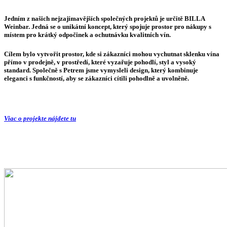
Jedním z našich nejzajímavějších společných projektů je určitě
BILLA
Weinbar
. Jedná se o unikátní koncept, který spojuje prostor pro nákupy s
místem pro krátký odpočinek a ochutnávku kvalitních vín.
Cílem bylo vytvořit prostor, kde si zákazníci mohou vychutnat sklenku vína
přímo v prodejně, v prostředí, které vyzařuje pohodlí, styl a vysoký
standard. Společně s Petrem jsme vymysleli design, který kombinuje
eleganci s funkčností, aby se zákazníci cítili pohodlně a uvolněně.
Viac o projekte nájdete tu