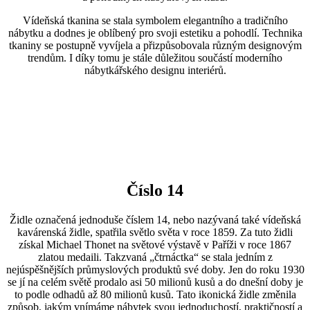
Vídeňská tkanina se stala symbolem elegantního a tradičního
nábytku a dodnes je oblíbený pro svoji estetiku a pohodlí. Technika
tkaniny se postupně vyvíjela a přizpůsobovala různým designovým
trendům. I díky tomu je stále důležitou součástí moderního
nábytkářského designu interiérů.
Číslo 14
Židle označená jednoduše číslem 14, nebo nazývaná také vídeňská
kavárenská židle, spatřila světlo světa v roce 1859. Za tuto židli
získal Michael Thonet na světové výstavě v Paříži v roce 1867
zlatou medaili. Takzvaná „čtrnáctka“ se stala jedním z
nejúspěšnějších průmyslových produktů své doby. Jen do roku 1930
se jí na celém světě prodalo asi 50 milionů kusů a do dnešní doby je
to podle odhadů až 80 milionů kusů. Tato ikonická židle změnila
způsob, jakým vnímáme nábytek svou jednoduchostí, praktičností a