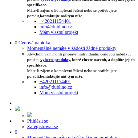
specifikace.
Máte-li zájem o komplexní řešení nebo se potřebujete
poradit,
kontaktujte náš tým níže.
+420211154401
info@dublino.cz
Mám vlastní projekt
0
Cenová nabídka
Momentálně nemáte v žádosti žádné produkty
Abychom vám mohli připravit individuální cenovou nabídku,
prosím,
vyberte produkty
, které chcete nacenit, a doplňte jejich
specifikace.
Máte-li zájem o komplexní řešení nebo se potřebujete
poradit,
kontaktujte náš tým níže.
+420211154401
info@dublino.cz
Mám vlastní projekt
Přihlásit se
Zaregistrovat se
0
Momentálne nemáte v košíku žiadne produkty