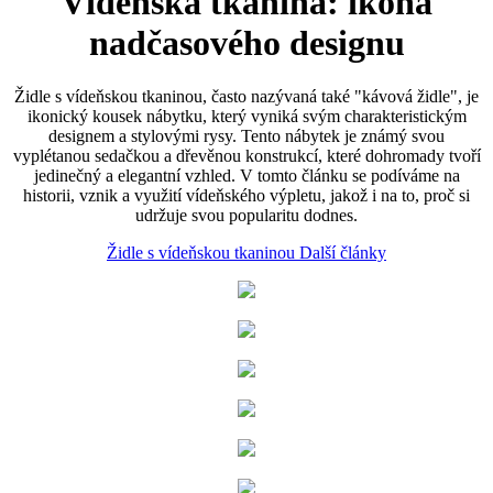
Vídeňská tkanina: ikona
nadčasového designu
Židle s vídeňskou tkaninou, často nazývaná také "kávová židle", je
ikonický kousek nábytku, který vyniká svým charakteristickým
designem a stylovými rysy. Tento nábytek je známý svou
vyplétanou sedačkou a dřevěnou konstrukcí, které dohromady tvoří
jedinečný a elegantní vzhled. V tomto článku se podíváme na
historii, vznik a využití vídeňského výpletu, jakož i na to, proč si
udržuje svou popularitu dodnes.
Židle s vídeňskou tkaninou
Další články