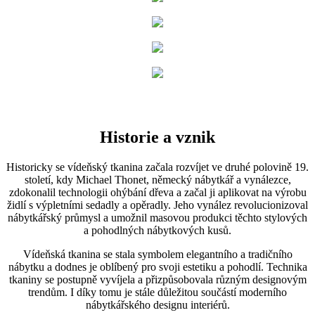
Historie a vznik
Historicky se vídeňský tkanina začala rozvíjet ve druhé polovině 19.
století, kdy Michael Thonet, německý nábytkář a vynálezce,
zdokonalil technologii ohýbání dřeva a začal ji aplikovat na výrobu
židlí s výpletními sedadly a opěradly. Jeho vynález revolucionizoval
nábytkářský průmysl a umožnil masovou produkci těchto stylových
a pohodlných nábytkových kusů.
Vídeňská tkanina se stala symbolem elegantního a tradičního
nábytku a dodnes je oblíbený pro svoji estetiku a pohodlí. Technika
tkaniny se postupně vyvíjela a přizpůsobovala různým designovým
trendům. I díky tomu je stále důležitou součástí moderního
nábytkářského designu interiérů.