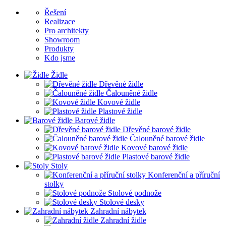
Řešení
Realizace
Pro architekty
Showroom
Produkty
Kdo jsme
Židle
Dřevěné židle
Čalouněné židle
Kovové židle
Plastové židle
Barové židle
Dřevěné barové židle
Čalouněné barové židle
Kovové barové židle
Plastové barové židle
Stoly
Konferenční a příruční
stolky
Stolové podnože
Stolové desky
Zahradní nábytek
Zahradní židle