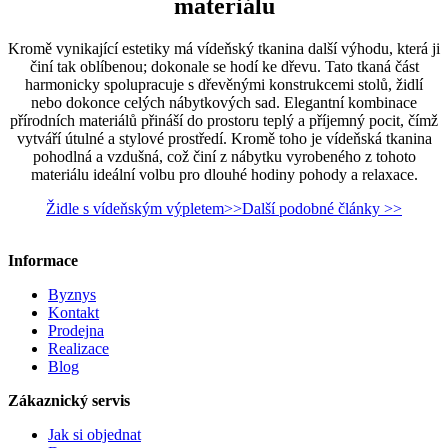
materiálu
Kromě vynikající estetiky má vídeňský tkanina další výhodu, která ji
činí tak oblíbenou; dokonale se hodí ke dřevu. Tato tkaná část
harmonicky spolupracuje s dřevěnými konstrukcemi stolů, židlí
nebo dokonce celých nábytkových sad. Elegantní kombinace
přírodních materiálů přináší do prostoru teplý a příjemný pocit, čímž
vytváří útulné a stylové prostředí. Kromě toho je vídeňská tkanina
pohodlná a vzdušná, což činí z nábytku vyrobeného z tohoto
materiálu ideální volbu pro dlouhé hodiny pohody a relaxace.
Židle s vídeňským výpletem>>
Další podobné články >>
Informace
Byznys
Kontakt
Prodejna
Realizace
Blog
Zákaznický servis
Jak si objednat