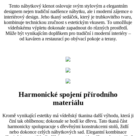
Tento nábytkový klenot oslovuje svým stylovým a elegantním
designem nejen tradiční nadšence nábytku, ale i moderní zájemce o
interiérový design. Jeho tkaný sedáček, který je trubkovitého tvaru,
kombinuje technickou zručnost s estetickým vkusem. To umožňuje
vídeňskému výpletu dokonale zapadnout do různých prostředí.
Může být vynikajícím doplňkem pro tradiční i moderní interiéry –
od kaváren a restaurací po obývací pokoje a terasy.
Harmonické spojení přírodního
materiálu
Kromě vynikající estetiky má vídeňský tkanina další výhodu, která ji
činí tak oblíbenou; dokonale se hodí ke dřevu. Tato tkaná část
harmonicky spolupracuje s dřevěnými konstrukcemi stolů, židlí
nebo dokonce celých nábytkových sad. Elegantní kombinace