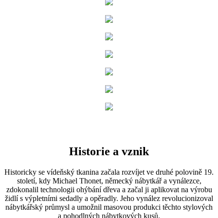
Historie a vznik
Historicky se vídeňský tkanina začala rozvíjet ve druhé polovině 19.
století, kdy Michael Thonet, německý nábytkář a vynálezce,
zdokonalil technologii ohýbání dřeva a začal ji aplikovat na výrobu
židlí s výpletními sedadly a opěradly. Jeho vynález revolucionizoval
nábytkářský průmysl a umožnil masovou produkci těchto stylových
a pohodlných nábytkových kusů.