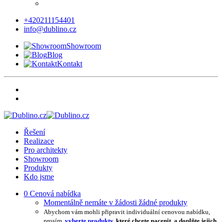
+420211154401
info@dublino.cz
Showroom
Blog
Kontakt
Řešení
Realizace
Pro architekty
Showroom
Produkty
Kdo jsme
0
Cenová nabídka
Momentálně nemáte v žádosti žádné produkty
Abychom vám mohli připravit individuální cenovou nabídku,
prosím,
vyberte produkty
, které chcete nacenit, a doplňte jejich