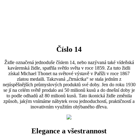
Číslo 14
Židle označená jednoduše číslem 14, nebo nazývaná také vídeňská
kavárenská židle, spatřila světlo světa v roce 1859. Za tuto židli
získal Michael Thonet na světové výstavě v Paříži v roce 1867
zlatou medaili. Takzvaná „čtrnáctka“ se stala jedním z
nejúspěšnějších průmyslových produktů své doby. Jen do roku 1930
se jí na celém světě prodalo asi 50 milionů kusů a do dnešní doby je
to podle odhadů až 80 milionů kusů. Tato ikonická židle změnila
způsob, jakým vnímáme nábytek svou jednoduchostí, praktičností a
inovativním využitím ohýbaného dřeva.
Elegance a všestrannost