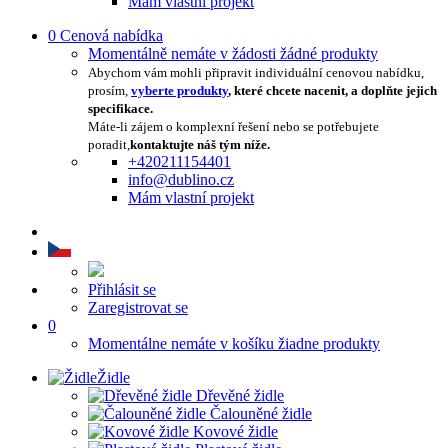
Mám vlastní projekt
0
Cenová nabídka
Momentálně nemáte v žádosti žádné produkty
Abychom vám mohli připravit individuální cenovou nabídku,
prosím,
vyberte produkty
, které chcete nacenit, a doplňte jejich
specifikace.
Máte-li zájem o komplexní řešení nebo se potřebujete
poradit,
kontaktujte náš tým níže.
+420211154401
info@dublino.cz
Mám vlastní projekt
Přihlásit se
Zaregistrovat se
0
Momentálne nemáte v košíku žiadne produkty
Židle
Dřevěné židle
Čalouněné židle
Kovové židle