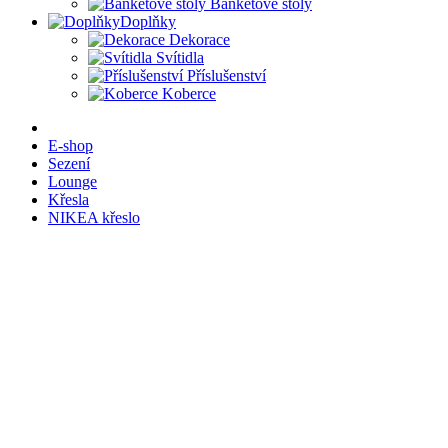
Banketové stoly
Doplňky
Dekorace
Svítidla
Příslušenství
Koberce
E-shop
Sezení
Lounge
Křesla
NIKEA křeslo