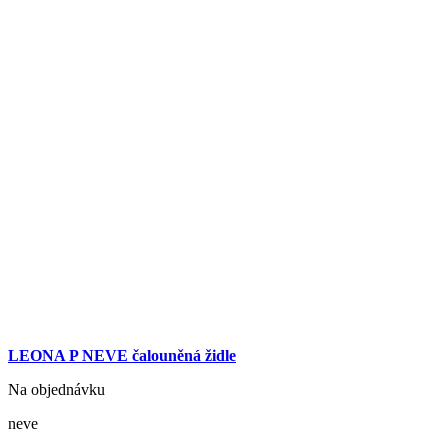
LEONA P NEVE čalouněná židle
Na objednávku
neve