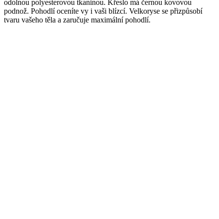
odolnou polyesterovou tkaninou. Křeslo má černou kovovou
podnož. Pohodlí oceníte vy i vaši blízcí. Velkoryse se přizpůsobí
tvaru vašeho těla a zaručuje maximální pohodlí.