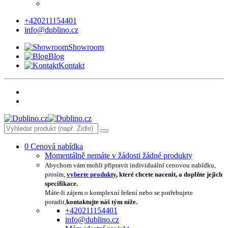
+420211154401
info@dublino.cz
Showroom
Blog
Kontakt
0
Cenová nabídka
Momentálně nemáte v žádosti žádné produkty
Abychom vám mohli připravit individuální cenovou nabídku,
prosím,
vyberte produkty
, které chcete nacenit, a doplňte jejich
specifikace.
Máte-li zájem o komplexní řešení nebo se potřebujete
poradit,
kontaktujte náš tým níže.
+420211154401
info@dublino.cz