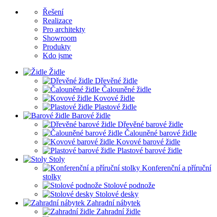
Řešení
Realizace
Pro architekty
Showroom
Produkty
Kdo jsme
Židle
Dřevěné židle
Čalouněné židle
Kovové židle
Plastové židle
Barové židle
Dřevěné barové židle
Čalouněné barové židle
Kovové barové židle
Plastové barové židle
Stoly
Konferenční a příruční
stolky
Stolové podnože
Stolové desky
Zahradní nábytek
Zahradní židle