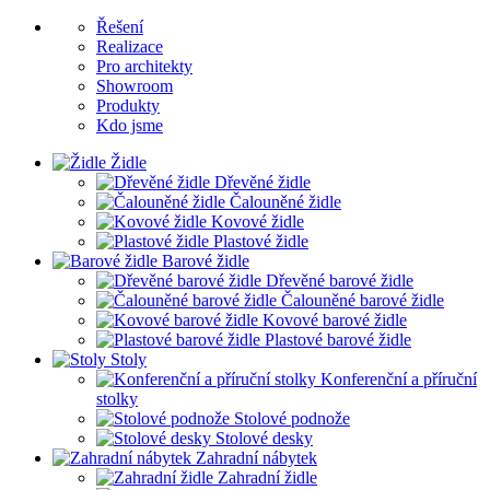
Řešení
Realizace
Pro architekty
Showroom
Produkty
Kdo jsme
Židle
Dřevěné židle
Čalouněné židle
Kovové židle
Plastové židle
Barové židle
Dřevěné barové židle
Čalouněné barové židle
Kovové barové židle
Plastové barové židle
Stoly
Konferenční a příruční
stolky
Stolové podnože
Stolové desky
Zahradní nábytek
Zahradní židle