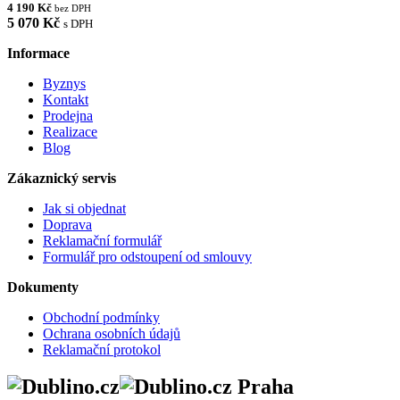
4 190 Kč
bez DPH
5 070 Kč
s DPH
Informace
Byznys
Kontakt
Prodejna
Realizace
Blog
Zákaznický servis
Jak si objednat
Doprava
Reklamační formulář
Formulář pro odstoupení od smlouvy
Dokumenty
Obchodní podmínky
Ochrana osobních údajů
Reklamační protokol
Praha