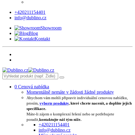
+420211154401
info@dublino.cz
Showroom
Blog
Kontakt
0
Cenová nabídka
Momentálně nemáte v žádosti žádné produkty
Abychom vám mohli připravit individuální cenovou nabídku,
prosím,
vyberte produkty
, které chcete nacenit, a doplňte jejich
specifikace.
Máte-li zájem o komplexní řešení nebo se potřebujete
poradit,
kontaktujte náš tým níže.
+420211154401
info@dublino.cz