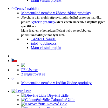
Mám vlastní projekt
0
Cenová nabídka
Momentálně nemáte v žádosti žádné produkty
Abychom vám mohli připravit individuální cenovou nabídku,
prosím,
vyberte produkty
, které chcete nacenit, a doplňte jejich
specifikace.
Máte-li zájem o komplexní řešení nebo se potřebujete
poradit,
kontaktujte náš tým níže.
+420211154401
info@dublino.cz
Mám vlastní projekt
Přihlásit se
Zaregistrovat se
0
Momentálne nemáte v košíku žiadne produkty
Židle
Dřevěné židle
Čalouněné židle
Kovové židle