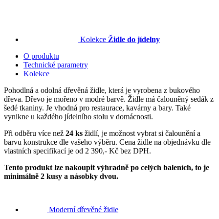
Kolekce
Židle do jídelny
O produktu
Technické parametry
Kolekce
Pohodlná a odolná dřevěná židle, která je vyrobena z bukového
dřeva. Dřevo je mořeno v modré barvě. Židle má čalouněný sedák z
šedé tkaniny. Je vhodná pro restaurace, kavárny a bary. Také
vynikne u každého jídelního stolu v domácnosti.
Při odběru více než
24 ks
židlí, je možnost vybrat si čalounění a
barvu konstrukce dle vašeho výběru. Cena židle na objednávku dle
vlastních specifikací je od 2 390,- Kč bez DPH.
Tento produkt lze nakoupit výhradně po celých baleních, to je
minimálně 2 kusy a násobky dvou.
Moderní dřevěné židle