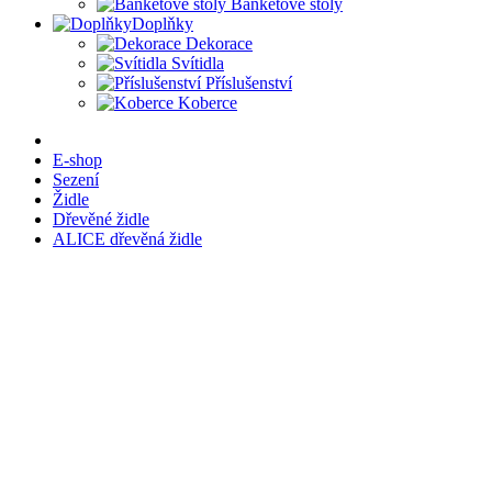
Banketové stoly
Doplňky
Dekorace
Svítidla
Příslušenství
Koberce
E-shop
Sezení
Židle
Dřevěné židle
ALICE dřevěná židle