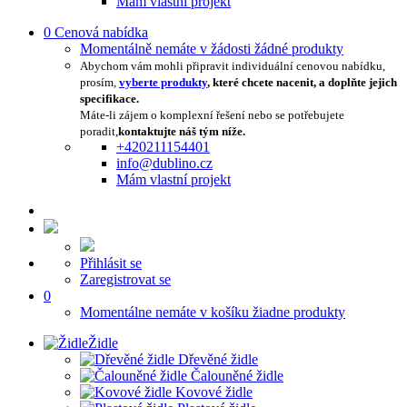
Mám vlastní projekt
0
Cenová nabídka
Momentálně nemáte v žádosti žádné produkty
Abychom vám mohli připravit individuální cenovou nabídku,
prosím,
vyberte produkty
, které chcete nacenit, a doplňte jejich
specifikace.
Máte-li zájem o komplexní řešení nebo se potřebujete
poradit,
kontaktujte náš tým níže.
+420211154401
info@dublino.cz
Mám vlastní projekt
Přihlásit se
Zaregistrovat se
0
Momentálne nemáte v košíku žiadne produkty
Židle
Dřevěné židle
Čalouněné židle
Kovové židle