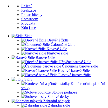
Řešení
Realizace
Pro architekty
Showroom
Produkty
Kdo jsme
Židle
Dřevěné židle
Čalouněné židle
Kovové židle
Plastové židle
Barové židle
Dřevěné barové židle
Čalouněné barové židle
Kovové barové židle
Plastové barové židle
Stoly
Konferenční a příruční
stolky
Stolové podnože
Stolové desky
Zahradní nábytek
Zahradní židle