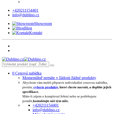
+420211154401
info@dublino.cz
Showroom
Blog
Kontakt
0
Cenová nabídka
Momentálně nemáte v žádosti žádné produkty
Abychom vám mohli připravit individuální cenovou nabídku,
prosím,
vyberte produkty
, které chcete nacenit, a doplňte jejich
specifikace.
Máte-li zájem o komplexní řešení nebo se potřebujete
poradit,
kontaktujte náš tým níže.
+420211154401
info@dublino.cz