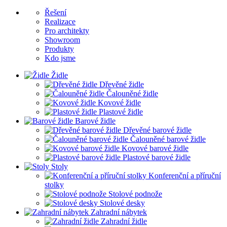
Řešení
Realizace
Pro architekty
Showroom
Produkty
Kdo jsme
Židle
Dřevěné židle
Čalouněné židle
Kovové židle
Plastové židle
Barové židle
Dřevěné barové židle
Čalouněné barové židle
Kovové barové židle
Plastové barové židle
Stoly
Konferenční a příruční
stolky
Stolové podnože
Stolové desky
Zahradní nábytek
Zahradní židle