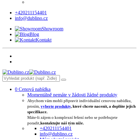
+420211154401
info@dublino.cz
Showroom
Blog
Kontakt
0
Cenová nabídka
Momentálně nemáte v žádosti žádné produkty
Abychom vám mohli připravit individuální cenovou nabídku,
prosím,
vyberte produkty
, které chcete nacenit, a doplňte jejich
specifikace.
Máte-li zájem o komplexní řešení nebo se potřebujete
poradit,
kontaktujte náš tým níže.
+420211154401
info@dublino.cz