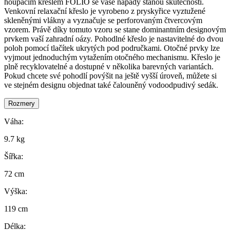
houpacím křeslem FOLIO se vaše nápady stanou skutečností.
Venkovní relaxační křeslo je vyrobeno z pryskyřice vyztužené
skleněnými vlákny a vyznačuje se perforovaným čtvercovým
vzorem. Právě díky tomuto vzoru se stane dominantním designovým
prvkem vaší zahradní oázy. Pohodlné křeslo je nastavitelné do dvou
poloh pomocí tlačítek ukrytých pod područkami. Otočné prvky lze
vyjmout jednoduchým vytažením otočného mechanismu. Křeslo je
plně recyklovatelné a dostupné v několika barevných variantách.
Pokud chcete své pohodlí povýšit na ještě vyšší úroveň, můžete si
ve stejném designu objednat také čalouněný vodoodpudivý sedák.
Rozmery
Váha:
9.7 kg
Šířka:
72 cm
Výška:
119 cm
Délka: