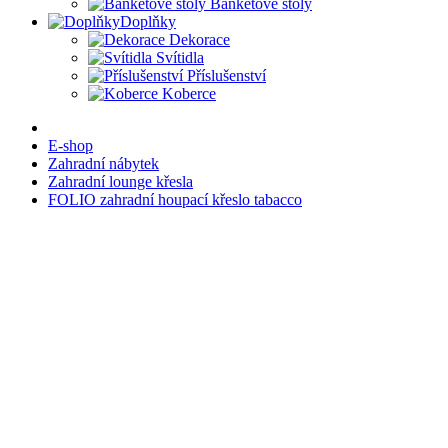
Banketové stoly
Doplňky
Dekorace
Svítidla
Příslušenství
Koberce
E-shop
Zahradní nábytek
Zahradní lounge křesla
FOLIO zahradní houpací křeslo tabacco