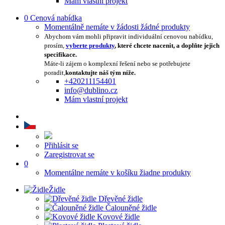
Mám vlastní projekt
0
Cenová nabídka
Momentálně nemáte v žádosti žádné produkty
Abychom vám mohli připravit individuální cenovou nabídku,
prosím,
vyberte produkty
, které chcete nacenit, a doplňte jejich
specifikace.
Máte-li zájem o komplexní řešení nebo se potřebujete
poradit,
kontaktujte náš tým níže.
+420211154401
info@dublino.cz
Mám vlastní projekt
Přihlásit se
Zaregistrovat se
0
Momentálne nemáte v košíku žiadne produkty
Židle
Dřevěné židle
Čalouněné židle
Kovové židle