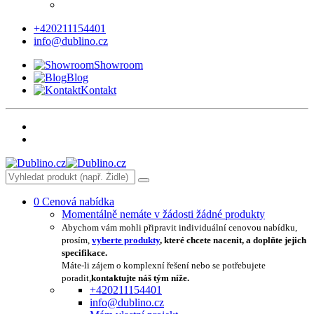
+420211154401
info@dublino.cz
Showroom
Blog
Kontakt
0
Cenová nabídka
Momentálně nemáte v žádosti žádné produkty
Abychom vám mohli připravit individuální cenovou nabídku,
prosím,
vyberte produkty
, které chcete nacenit, a doplňte jejich
specifikace.
Máte-li zájem o komplexní řešení nebo se potřebujete
poradit,
kontaktujte náš tým níže.
+420211154401
info@dublino.cz