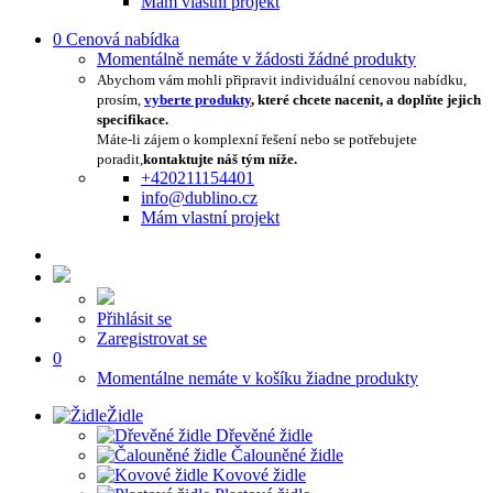
Mám vlastní projekt
0
Cenová nabídka
Momentálně nemáte v žádosti žádné produkty
Abychom vám mohli připravit individuální cenovou nabídku,
prosím,
vyberte produkty
, které chcete nacenit, a doplňte jejich
specifikace.
Máte-li zájem o komplexní řešení nebo se potřebujete
poradit,
kontaktujte náš tým níže.
+420211154401
info@dublino.cz
Mám vlastní projekt
Přihlásit se
Zaregistrovat se
0
Momentálne nemáte v košíku žiadne produkty
Židle
Dřevěné židle
Čalouněné židle
Kovové židle