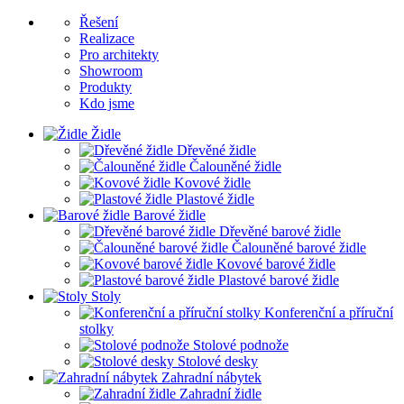
Řešení
Realizace
Pro architekty
Showroom
Produkty
Kdo jsme
Židle
Dřevěné židle
Čalouněné židle
Kovové židle
Plastové židle
Barové židle
Dřevěné barové židle
Čalouněné barové židle
Kovové barové židle
Plastové barové židle
Stoly
Konferenční a příruční
stolky
Stolové podnože
Stolové desky
Zahradní nábytek
Zahradní židle