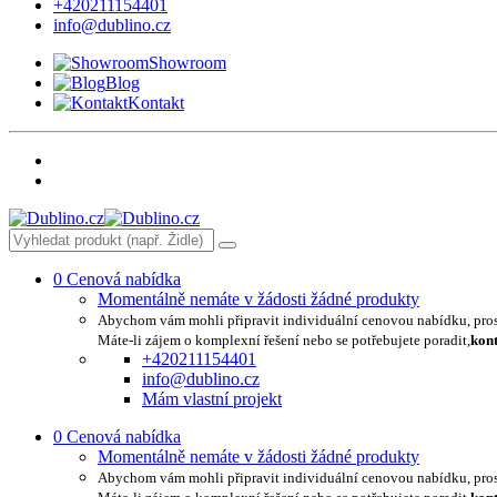
+420211154401
info@dublino.cz
Showroom
Blog
Kontakt
0
Cenová nabídka
Momentálně nemáte v žádosti žádné produkty
Abychom vám mohli připravit individuální cenovou nabídku, pro
Máte-li zájem o komplexní řešení nebo se potřebujete poradit,
kont
+420211154401
info@dublino.cz
Mám vlastní projekt
0
Cenová nabídka
Momentálně nemáte v žádosti žádné produkty
Abychom vám mohli připravit individuální cenovou nabídku, pro