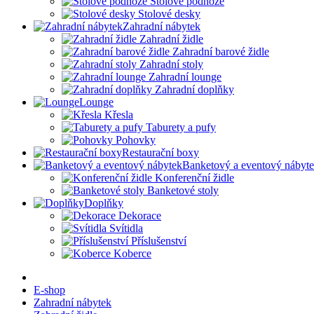
Stolové podnože
Stolové desky
Zahradní nábytek
Zahradní židle
Zahradní barové židle
Zahradní stoly
Zahradní lounge
Zahradní doplňky
Lounge
Křesla
Taburety a pufy
Pohovky
Restaurační boxy
Banketový a eventový nábyt
Konferenční židle
Banketové stoly
Doplňky
Dekorace
Svítidla
Příslušenství
Koberce
E-shop
Zahradní nábytek