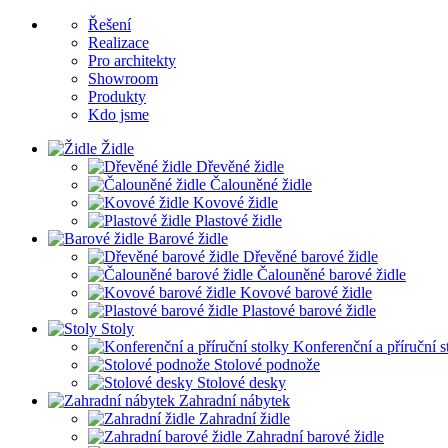
Řešení
Realizace
Pro architekty
Showroom
Produkty
Kdo jsme
Židle
Dřevěné židle
Čalouněné židle
Kovové židle
Plastové židle
Barové židle
Dřevěné barové židle
Čalouněné barové židle
Kovové barové židle
Plastové barové židle
Stoly
Konferenční a příruční s
Stolové podnože
Stolové desky
Zahradní nábytek
Zahradní židle
Zahradní barové židle