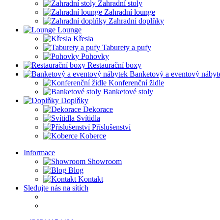
Zahradní stoly
Zahradní lounge
Zahradní doplňky
Lounge
Křesla
Taburety a pufy
Pohovky
Restaurační boxy
Banketový a eventový nábyt
Konferenční židle
Banketové stoly
Doplňky
Dekorace
Svítidla
Příslušenství
Koberce
Informace
Showroom
Blog
Kontakt
Sledujte nás na sítích