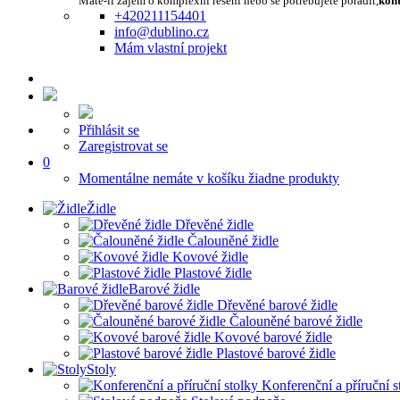
Máte-li zájem o komplexní řešení nebo se potřebujete poradit,
kont
+420211154401
info@dublino.cz
Mám vlastní projekt
Přihlásit se
Zaregistrovat se
0
Momentálne nemáte v košíku žiadne produkty
Židle
Dřevěné židle
Čalouněné židle
Kovové židle
Plastové židle
Barové židle
Dřevěné barové židle
Čalouněné barové židle
Kovové barové židle
Plastové barové židle
Stoly
Konferenční a příruční s