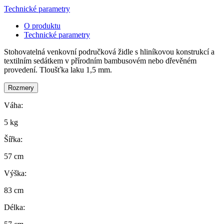
Technické parametry
O produktu
Technické parametry
Stohovatelná venkovní područková židle s hliníkovou konstrukcí a
textilním sedátkem v přírodním bambusovém nebo dřevěném
provedení. Tloušťka laku 1,5 mm.
Rozmery
Váha:
5 kg
Šířka:
57 cm
Výška:
83 cm
Délka: