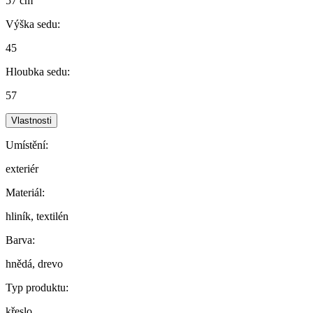
57 cm
Výška sedu:
45
Hloubka sedu:
57
Vlastnosti
Umístění:
exteriér
Materiál:
hliník, textilén
Barva:
hnědá, drevo
Typ produktu:
křeslo