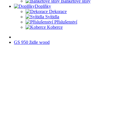
Banketové stoly
Doplňky
Dekorace
Svítidla
Příslušenství
Koberce
GS 950 židle wood