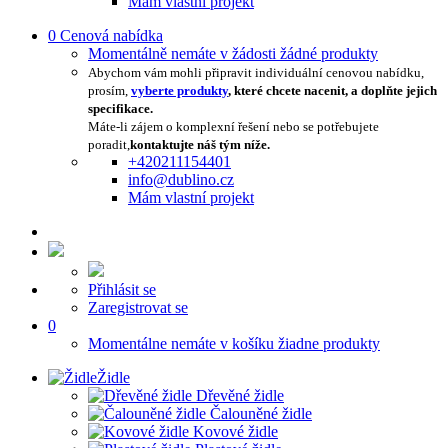
Mám vlastní projekt
0
Cenová nabídka
Momentálně nemáte v žádosti žádné produkty
Abychom vám mohli připravit individuální cenovou nabídku,
prosím,
vyberte produkty
, které chcete nacenit, a doplňte jejich
specifikace.
Máte-li zájem o komplexní řešení nebo se potřebujete
poradit,
kontaktujte náš tým níže.
+420211154401
info@dublino.cz
Mám vlastní projekt
Přihlásit se
Zaregistrovat se
0
Momentálne nemáte v košíku žiadne produkty
Židle
Dřevěné židle
Čalouněné židle
Kovové židle