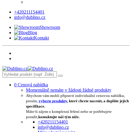
+420211154401
info@dublino.cz
Showroom
Blog
Kontakt
0
Cenová nabídka
Momentálně nemáte v žádosti žádné produkty
Abychom vám mohli připravit individuální cenovou nabídku,
prosím,
vyberte produkty
, které chcete nacenit, a doplňte jejich
specifikace.
Máte-li zájem o komplexní řešení nebo se potřebujete
poradit,
kontaktujte náš tým níže.
+420211154401
info@dublino.cz