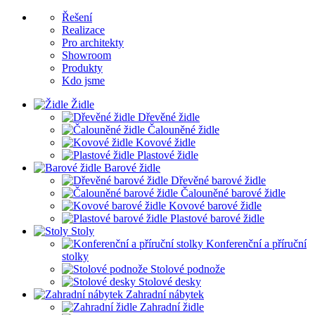
Řešení
Realizace
Pro architekty
Showroom
Produkty
Kdo jsme
Židle
Dřevěné židle
Čalouněné židle
Kovové židle
Plastové židle
Barové židle
Dřevěné barové židle
Čalouněné barové židle
Kovové barové židle
Plastové barové židle
Stoly
Konferenční a příruční
stolky
Stolové podnože
Stolové desky
Zahradní nábytek
Zahradní židle