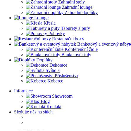
Zahradní stoly
Zahradní lounge
Zahradní doplňky
Lounge
Křesla
Taburety a pufy
Pohovky
Restaurační boxy
Banketový a eventový nábyt
Konferenční židle
Banketové stoly
Doplňky
Dekorace
Svítidla
Příslušenství
Koberce
Informace
Showroom
Blog
Kontakt
Sledujte nás na sítích