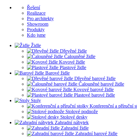
Řešení
Realizace
Pro architekty
Showroom
Produkty
Kdo jsme
Židle
Dřevěné židle
Čalouněné židle
Kovové židle
Plastové židle
Barové židle
Dřevěné barové židle
Čalouněné barové židle
Kovové barové židle
Plastové barové židle
Stoly
Konferenční a příruční s
Stolové podnože
Stolové desky
Zahradní nábytek
Zahradní židle
Zahradní barové židle