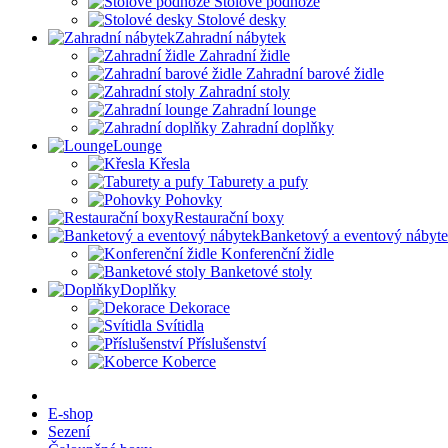
Stolové podnože
Stolové desky
Zahradní nábytek
Zahradní židle
Zahradní barové židle
Zahradní stoly
Zahradní lounge
Zahradní doplňky
Lounge
Křesla
Taburety a pufy
Pohovky
Restaurační boxy
Banketový a eventový nábyt
Konferenční židle
Banketové stoly
Doplňky
Dekorace
Svítidla
Příslušenství
Koberce
E-shop
Sezení