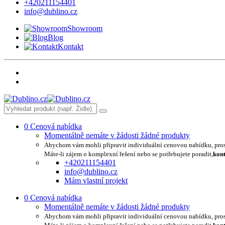
+420211154401
info@dublino.cz
Showroom
Blog
Kontakt
0
Cenová nabídka
Momentálně nemáte v žádosti žádné produkty
Abychom vám mohli připravit individuální cenovou nabídku, pro
Máte-li zájem o komplexní řešení nebo se potřebujete poradit,
kont
+420211154401
info@dublino.cz
Mám vlastní projekt
0
Cenová nabídka
Momentálně nemáte v žádosti žádné produkty
Abychom vám mohli připravit individuální cenovou nabídku, pro