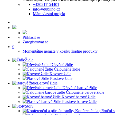
Máte-li zájem o komplexní řešení nebo se potřebujete poradit,
kont
+420211154401
info@dublino.cz
Mám vlastní projekt
Přihlásit se
Zaregistrovat se
0
Momentálne nemáte v košíku žiadne produkty
Židle
Dřevěné židle
Čalouněné židle
Kovové židle
Plastové židle
Barové židle
Dřevěné barové židle
Čalouněné barové židle
Kovové barové židle
Plastové barové židle
Stoly
Konferenční a příruční s