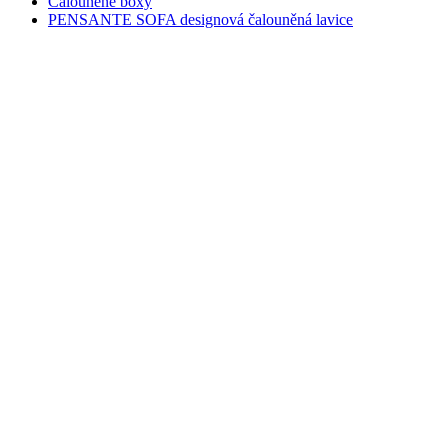
Čalouněné boxy
PENSANTE SOFA designová čalouněná lavice