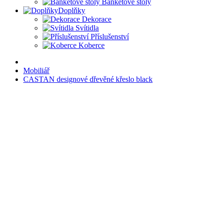
Banketové stoly
Doplňky
Dekorace
Svítidla
Příslušenství
Koberce
Mobiliář
CASTAN designové dřevěné křeslo black