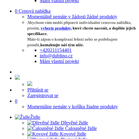
Mám vlastní projekt
0
Cenová nabídka
Momentálně nemáte v žádosti žádné produkty
Abychom vám mohli připravit individuální cenovou nabídku,
prosím,
vyberte produkty
, které chcete nacenit, a doplňte jejich
specifikace.
Máte-li zájem o komplexní řešení nebo se potřebujete
poradit,
kontaktujte náš tým níže.
+420211154401
info@dublino.cz
Mám vlastní projekt
Přihlásit se
Zaregistrovat se
0
Momentálne nemáte v košíku žiadne produkty
Židle
Dřevěné židle
Čalouněné židle
Kovové židle