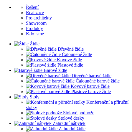
Řešení
Realizace
Pro architekty
Showroom
Produkty
Kdo jsme
Židle
Dřevěné židle
Čalouněné židle
Kovové židle
Plastové židle
Barové židle
Dřevěné barové židle
Čalouněné barové židle
Kovové barové židle
Plastové barové židle
Stoly
Konferenční a příruční
stolky
Stolové podnože
Stolové desky
Zahradní nábytek
Zahradní židle