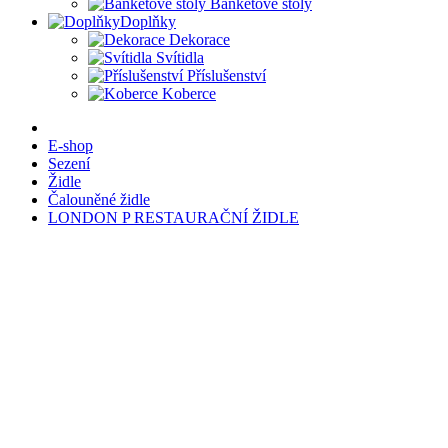
Banketové stoly
Doplňky
Dekorace
Svítidla
Příslušenství
Koberce
E-shop
Sezení
Židle
Čalouněné židle
LONDON P RESTAURAČNÍ ŽIDLE