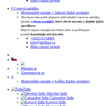
Mám vlastní projekt
0
Cenová nabídka
Momentálně nemáte v žádosti žádné produkty
Abychom vám mohli připravit individuální cenovou nabídku,
prosím,
vyberte produkty
, které chcete nacenit, a doplňte jejich
specifikace.
Máte-li zájem o komplexní řešení nebo se potřebujete
poradit,
kontaktujte náš tým níže.
+420211154401
info@dublino.cz
Mám vlastní projekt
Přihlásit se
Zaregistrovat se
0
Momentálne nemáte v košíku žiadne produkty
Židle
Dřevěné židle
Čalouněné židle
Kovové židle