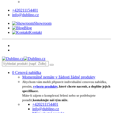
+420211154401
info@dublino.cz
Showroom
Blog
Kontakt
0
Cenová nabídka
Momentálně nemáte v žádosti žádné produkty
Abychom vám mohli připravit individuální cenovou nabídku,
prosím,
vyberte produkty
, které chcete nacenit, a doplňte jejich
specifikace.
Máte-li zájem o komplexní řešení nebo se potřebujete
poradit,
kontaktujte náš tým níže.
+420211154401
info@dublino.cz