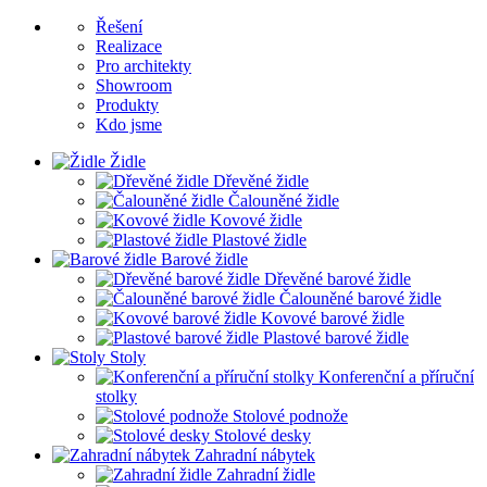
Řešení
Realizace
Pro architekty
Showroom
Produkty
Kdo jsme
Židle
Dřevěné židle
Čalouněné židle
Kovové židle
Plastové židle
Barové židle
Dřevěné barové židle
Čalouněné barové židle
Kovové barové židle
Plastové barové židle
Stoly
Konferenční a příruční
stolky
Stolové podnože
Stolové desky
Zahradní nábytek
Zahradní židle