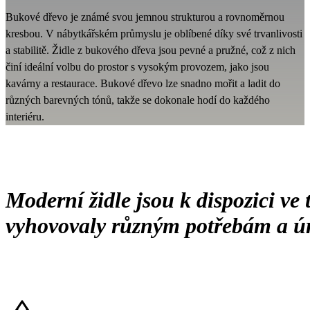
Bukové dřevo je známé svou jemnou strukturou a rovnoměrnou
kresbou. V nábytkářském průmyslu je oblíbené díky své trvanlivosti
a stabilitě. Židle z bukového dřeva jsou pevné a pružné, což z nich
činí ideální volbu do prostor s vysokým provozem, jako jsou
kavárny a restaurace. Bukové dřevo lze snadno mořit a ladit do
různých barevných tónů, takže se dokonale hodí do každého
interiéru.
Moderní židle jsou k dispozici ve
vyhovovaly různým potřebám a ú