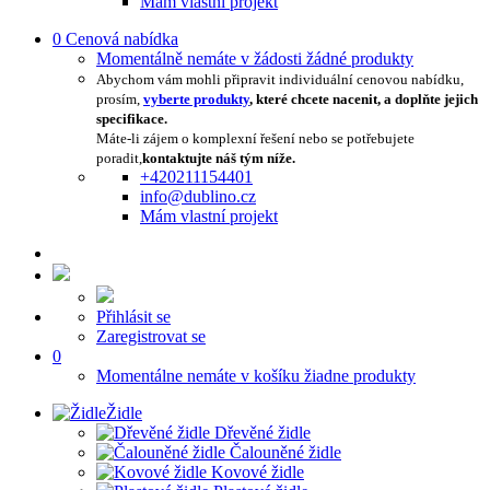
Mám vlastní projekt
0
Cenová nabídka
Momentálně nemáte v žádosti žádné produkty
Abychom vám mohli připravit individuální cenovou nabídku,
prosím,
vyberte produkty
, které chcete nacenit, a doplňte jejich
specifikace.
Máte-li zájem o komplexní řešení nebo se potřebujete
poradit,
kontaktujte náš tým níže.
+420211154401
info@dublino.cz
Mám vlastní projekt
Přihlásit se
Zaregistrovat se
0
Momentálne nemáte v košíku žiadne produkty
Židle
Dřevěné židle
Čalouněné židle
Kovové židle