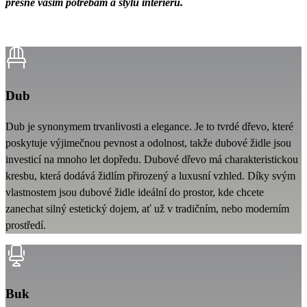
přesně vašim potřebám a stylu interiéru.
Dub
Dub je synonymem trvanlivosti a elegance. Je to tvrdé dřevo, které
poskytuje výjimečnou pevnost a odolnost, takže dubové židle jsou
investicí na mnoho let dopředu. Dubové dřevo má charakteristickou
kresbu, která dodává židlím přirozený a luxusní vzhled. Díky svým
vlastnostem jsou dubové židle ideální do prostor, kde chcete
zanechat silný estetický dojem, ať už v tradičním, nebo moderním
prostředí.
Buk