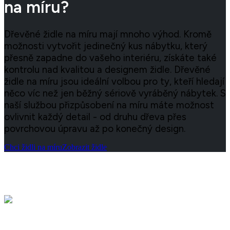
na míru?
Dřevěné židle na míru mají mnoho výhod. Kromě
možnosti vytvořit jedinečný kus nábytku, který
přesně zapadne do vašeho interiéru, získáte také
kontrolu nad kvalitou a designem židle. Dřevěné
židle na míru jsou ideální volbou pro ty, kteří hledají
něco víc než jen běžný sériově vyráběný nábytek. S
naší službou přizpůsobení na míru máte možnost
ovlivnit každý detail - od druhu dřeva přes
povrchovou úpravu až po konečný design.
Chci židli na míru
Zobrazit židle