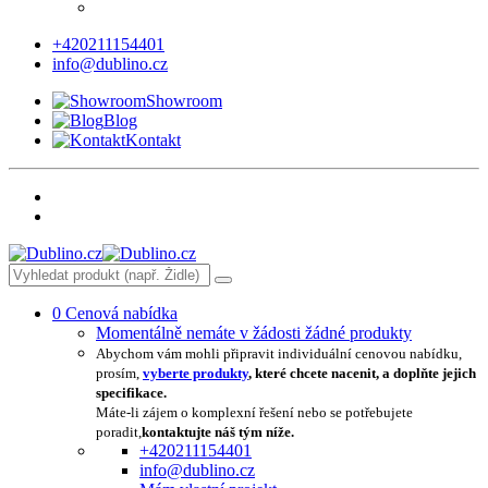
+420211154401
info@dublino.cz
Showroom
Blog
Kontakt
0
Cenová nabídka
Momentálně nemáte v žádosti žádné produkty
Abychom vám mohli připravit individuální cenovou nabídku,
prosím,
vyberte produkty
, které chcete nacenit, a doplňte jejich
specifikace.
Máte-li zájem o komplexní řešení nebo se potřebujete
poradit,
kontaktujte náš tým níže.
+420211154401
info@dublino.cz