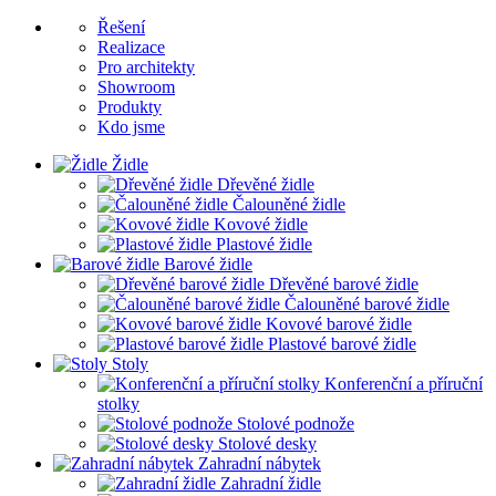
Řešení
Realizace
Pro architekty
Showroom
Produkty
Kdo jsme
Židle
Dřevěné židle
Čalouněné židle
Kovové židle
Plastové židle
Barové židle
Dřevěné barové židle
Čalouněné barové židle
Kovové barové židle
Plastové barové židle
Stoly
Konferenční a příruční
stolky
Stolové podnože
Stolové desky
Zahradní nábytek
Zahradní židle