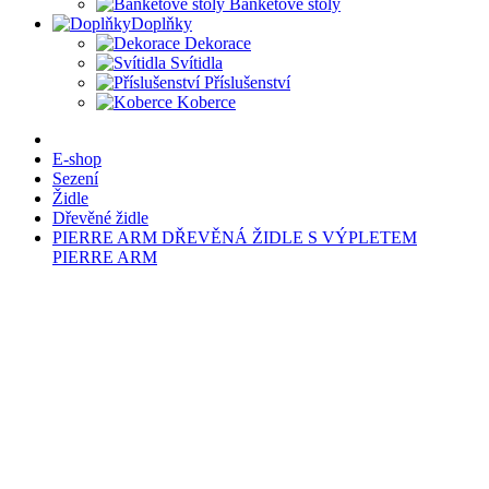
Banketové stoly
Doplňky
Dekorace
Svítidla
Příslušenství
Koberce
E-shop
Sezení
Židle
Dřevěné židle
PIERRE ARM DŘEVĚNÁ ŽIDLE S VÝPLETEM
PIERRE ARM