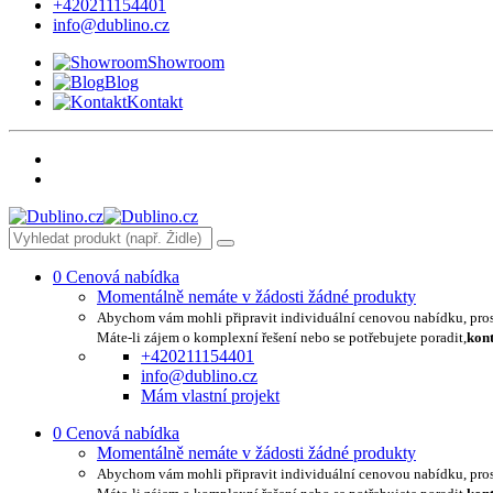
+420211154401
info@dublino.cz
Showroom
Blog
Kontakt
0
Cenová nabídka
Momentálně nemáte v žádosti žádné produkty
Abychom vám mohli připravit individuální cenovou nabídku, pro
Máte-li zájem o komplexní řešení nebo se potřebujete poradit,
kont
+420211154401
info@dublino.cz
Mám vlastní projekt
0
Cenová nabídka
Momentálně nemáte v žádosti žádné produkty
Abychom vám mohli připravit individuální cenovou nabídku, pro