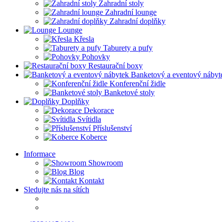
Zahradní stoly
Zahradní lounge
Zahradní doplňky
Lounge
Křesla
Taburety a pufy
Pohovky
Restaurační boxy
Banketový a eventový nábyt
Konferenční židle
Banketové stoly
Doplňky
Dekorace
Svítidla
Příslušenství
Koberce
Informace
Showroom
Blog
Kontakt
Sledujte nás na sítích