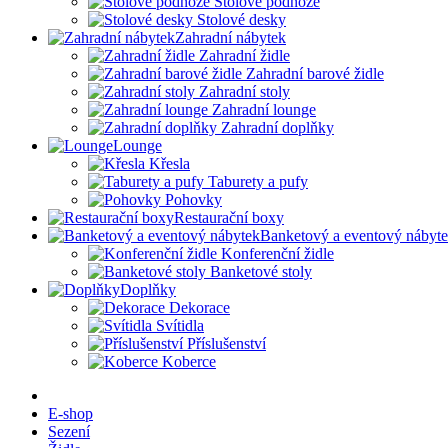
Stolové podnože
Stolové desky
Zahradní nábytek
Zahradní židle
Zahradní barové židle
Zahradní stoly
Zahradní lounge
Zahradní doplňky
Lounge
Křesla
Taburety a pufy
Pohovky
Restaurační boxy
Banketový a eventový nábyt
Konferenční židle
Banketové stoly
Doplňky
Dekorace
Svítidla
Příslušenství
Koberce
E-shop
Sezení