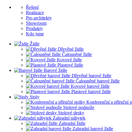
Řešení
Realizace
Pro architekty
Showroom
Produkty
Kdo jsme
Židle
Dřevěné židle
Čalouněné židle
Kovové židle
Plastové židle
Barové židle
Dřevěné barové židle
Čalouněné barové židle
Kovové barové židle
Plastové barové židle
Stoly
Konferenční a příruční s
Stolové podnože
Stolové desky
Zahradní nábytek
Zahradní židle
Zahradní barové židle