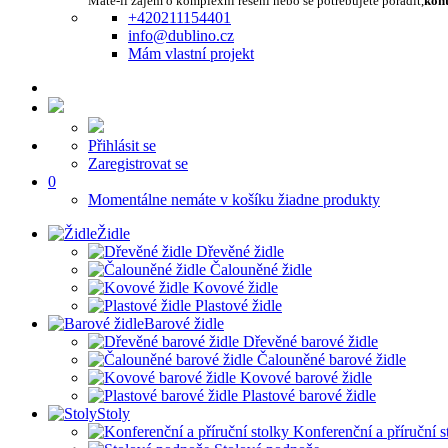
Máte-li zájem o komplexní řešení nebo se potřebujete poradit,
kont
+420211154401
info@dublino.cz
Mám vlastní projekt
Přihlásit se
Zaregistrovat se
0
Momentálne nemáte v košíku žiadne produkty
Židle
Dřevěné židle
Čalouněné židle
Kovové židle
Plastové židle
Barové židle
Dřevěné barové židle
Čalouněné barové židle
Kovové barové židle
Plastové barové židle
Stoly
Konferenční a příruční s