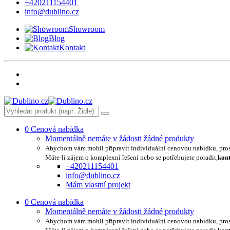
+420211154401
info@dublino.cz
Showroom
Blog
Kontakt
0
Cenová nabídka
Momentálně nemáte v žádosti žádné produkty
Abychom vám mohli připravit individuální cenovou nabídku, pro
Máte-li zájem o komplexní řešení nebo se potřebujete poradit,
kont
+420211154401
info@dublino.cz
Mám vlastní projekt
0
Cenová nabídka
Momentálně nemáte v žádosti žádné produkty
Abychom vám mohli připravit individuální cenovou nabídku, pro