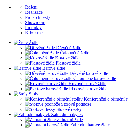
Řešení
Realizace
Pro architekty
Showroom
Produkty
Kdo jsme
Židle
Dřevěné židle
Čalouněné židle
Kovové židle
Plastové židle
Barové židle
Dřevěné barové židle
Čalouněné barové židle
Kovové barové židle
Plastové barové židle
Stoly
Konferenční a příruční s
Stolové podnože
Stolové desky
Zahradní nábytek
Zahradní židle
Zahradní barové židle