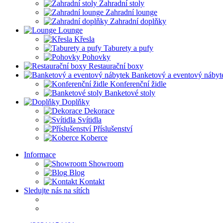
Zahradní stoly
Zahradní lounge
Zahradní doplňky
Lounge
Křesla
Taburety a pufy
Pohovky
Restaurační boxy
Banketový a eventový nábyt
Konferenční židle
Banketové stoly
Doplňky
Dekorace
Svítidla
Příslušenství
Koberce
Informace
Showroom
Blog
Kontakt
Sledujte nás na sítích