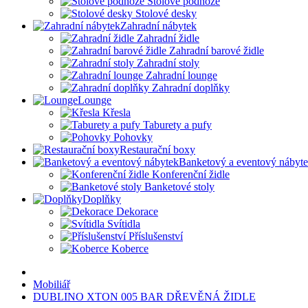
Stolové podnože
Stolové desky
Zahradní nábytek
Zahradní židle
Zahradní barové židle
Zahradní stoly
Zahradní lounge
Zahradní doplňky
Lounge
Křesla
Taburety a pufy
Pohovky
Restaurační boxy
Banketový a eventový nábyt
Konferenční židle
Banketové stoly
Doplňky
Dekorace
Svítidla
Příslušenství
Koberce
Mobiliář
DUBLINO XTON 005 BAR DŘEVĚNÁ ŽIDLE