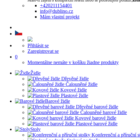
Máte-li zájem o komplexní řešení nebo se potřebujete poradit,
kont
+420211154401
info@dublino.cz
Mám vlastní projekt
Přihlásit se
Zaregistrovat se
0
Momentálne nemáte v košíku žiadne produkty
Židle
Dřevěné židle
Čalouněné židle
Kovové židle
Plastové židle
Barové židle
Dřevěné barové židle
Čalouněné barové židle
Kovové barové židle
Plastové barové židle
Stoly
Konferenční a příruční s