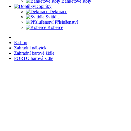
Banketové stoly
Doplňky
Dekorace
Svítidla
Příslušenství
Koberce
E-shop
Zahradní nábytek
Zahradní barové židle
PORTO barová židle