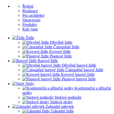
Řešení
Realizace
Pro architekty
Showroom
Produkty
Kdo jsme
Židle
Dřevěné židle
Čalouněné židle
Kovové židle
Plastové židle
Barové židle
Dřevěné barové židle
Čalouněné barové židle
Kovové barové židle
Plastové barové židle
Stoly
Konferenční a příruční
stolky
Stolové podnože
Stolové desky
Zahradní nábytek
Zahradní židle