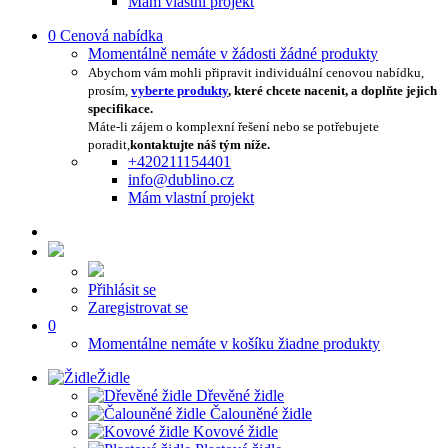
Mám vlastní projekt
0
Cenová nabídka
Momentálně nemáte v žádosti žádné produkty
Abychom vám mohli připravit individuální cenovou nabídku,
prosím,
vyberte produkty
, které chcete nacenit, a doplňte jejich
specifikace.
Máte-li zájem o komplexní řešení nebo se potřebujete
poradit,
kontaktujte náš tým níže.
+420211154401
info@dublino.cz
Mám vlastní projekt
Přihlásit se
Zaregistrovat se
0
Momentálne nemáte v košíku žiadne produkty
Židle
Dřevěné židle
Čalouněné židle
Kovové židle