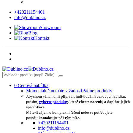
+420211154401
info@dublino.cz
Showroom
Blog
Kontakt
0
Cenová nabídka
Momentálně nemáte v žádosti žádné produkty
Abychom vám mohli připravit individuální cenovou nabídku,
prosím,
vyberte produkty
, které chcete nacenit, a doplňte jejich
specifikace.
Máte-li zájem o komplexní řešení nebo se potřebujete
poradit,
kontaktujte náš tým níže.
+420211154401
info@dublino.cz