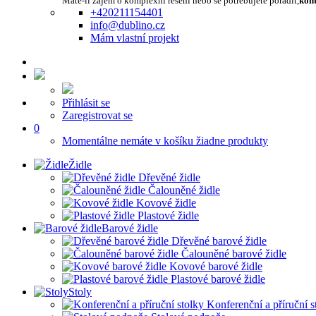
Máte-li zájem o komplexní řešení nebo se potřebujete poradit,
kont
+420211154401
info@dublino.cz
Mám vlastní projekt
Přihlásit se
Zaregistrovat se
0
Momentálne nemáte v košíku žiadne produkty
Židle
Dřevěné židle
Čalouněné židle
Kovové židle
Plastové židle
Barové židle
Dřevěné barové židle
Čalouněné barové židle
Kovové barové židle
Plastové barové židle
Stoly
Konferenční a příruční s