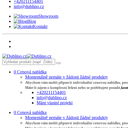
+420211154401
info@dublino.cz
Showroom
Blog
Kontakt
0
Cenová nabídka
Momentálně nemáte v žádosti žádné produkty
Abychom vám mohli připravit individuální cenovou nabídku, pro
Máte-li zájem o komplexní řešení nebo se potřebujete poradit,
kont
+420211154401
info@dublino.cz
Mám vlastní projekt
0
Cenová nabídka
Momentálně nemáte v žádosti žádné produkty
Abychom vám mohli připravit individuální cenovou nabídku, pro