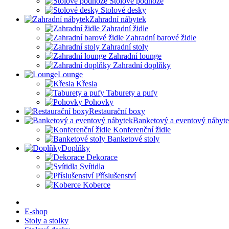
Stolové podnože
Stolové desky
Zahradní nábytek
Zahradní židle
Zahradní barové židle
Zahradní stoly
Zahradní lounge
Zahradní doplňky
Lounge
Křesla
Taburety a pufy
Pohovky
Restaurační boxy
Banketový a eventový nábyt
Konferenční židle
Banketové stoly
Doplňky
Dekorace
Svítidla
Příslušenství
Koberce
E-shop
Stoly a stolky