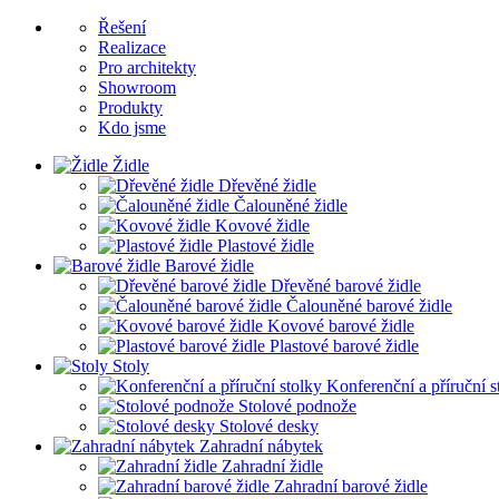
Řešení
Realizace
Pro architekty
Showroom
Produkty
Kdo jsme
Židle
Dřevěné židle
Čalouněné židle
Kovové židle
Plastové židle
Barové židle
Dřevěné barové židle
Čalouněné barové židle
Kovové barové židle
Plastové barové židle
Stoly
Konferenční a příruční s
Stolové podnože
Stolové desky
Zahradní nábytek
Zahradní židle
Zahradní barové židle