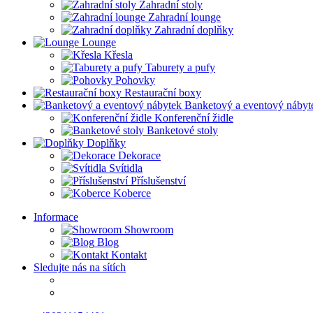
Zahradní stoly
Zahradní lounge
Zahradní doplňky
Lounge
Křesla
Taburety a pufy
Pohovky
Restaurační boxy
Banketový a eventový nábyt
Konferenční židle
Banketové stoly
Doplňky
Dekorace
Svítidla
Příslušenství
Koberce
Informace
Showroom
Blog
Kontakt
Sledujte nás na sítích