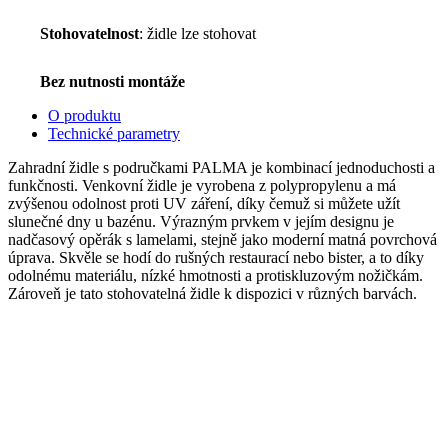
Stohovatelnost
: židle lze stohovat
Bez nutnosti montáže
O produktu
Technické parametry
Zahradní židle s područkami PALMA je kombinací jednoduchosti a
funkčnosti. Venkovní židle je vyrobena z polypropylenu a má
zvýšenou odolnost proti UV záření, díky čemuž si můžete užít
slunečné dny u bazénu. Výrazným prvkem v jejím designu je
nadčasový opěrák s lamelami, stejně jako moderní matná povrchová
úprava. Skvěle se hodí do rušných restaurací nebo bister, a to díky
odolnému materiálu, nízké hmotnosti a protiskluzovým nožičkám.
Zároveň je tato stohovatelná židle k dispozici v různých barvách.