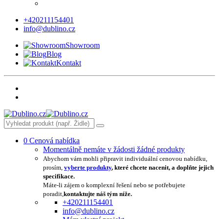
+420211154401
info@dublino.cz
Showroom
Blog
Kontakt
0
Cenová nabídka
Momentálně nemáte v žádosti žádné produkty
Abychom vám mohli připravit individuální cenovou nabídku,
prosím,
vyberte produkty
, které chcete nacenit, a doplňte jejich
specifikace.
Máte-li zájem o komplexní řešení nebo se potřebujete
poradit,
kontaktujte náš tým níže.
+420211154401
info@dublino.cz