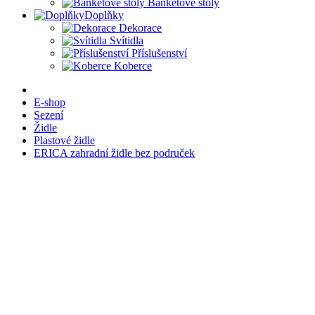
Banketové stoly
Doplňky
Dekorace
Svítidla
Příslušenství
Koberce
E-shop
Sezení
Židle
Plastové židle
ERICA zahradní židle bez područek