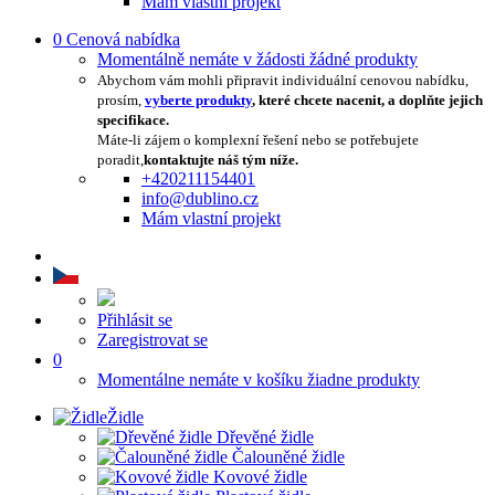
Mám vlastní projekt
0
Cenová nabídka
Momentálně nemáte v žádosti žádné produkty
Abychom vám mohli připravit individuální cenovou nabídku,
prosím,
vyberte produkty
, které chcete nacenit, a doplňte jejich
specifikace.
Máte-li zájem o komplexní řešení nebo se potřebujete
poradit,
kontaktujte náš tým níže.
+420211154401
info@dublino.cz
Mám vlastní projekt
Přihlásit se
Zaregistrovat se
0
Momentálne nemáte v košíku žiadne produkty
Židle
Dřevěné židle
Čalouněné židle
Kovové židle