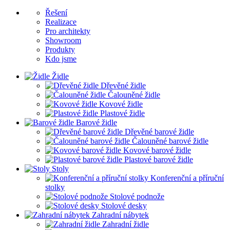
Řešení
Realizace
Pro architekty
Showroom
Produkty
Kdo jsme
Židle
Dřevěné židle
Čalouněné židle
Kovové židle
Plastové židle
Barové židle
Dřevěné barové židle
Čalouněné barové židle
Kovové barové židle
Plastové barové židle
Stoly
Konferenční a příruční
stolky
Stolové podnože
Stolové desky
Zahradní nábytek
Zahradní židle