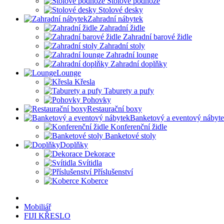
Stolové podnože
Stolové desky
Zahradní nábytek
Zahradní židle
Zahradní barové židle
Zahradní stoly
Zahradní lounge
Zahradní doplňky
Lounge
Křesla
Taburety a pufy
Pohovky
Restaurační boxy
Banketový a eventový nábyt
Konferenční židle
Banketové stoly
Doplňky
Dekorace
Svítidla
Příslušenství
Koberce
Mobiliář
FIJI KŘESLO