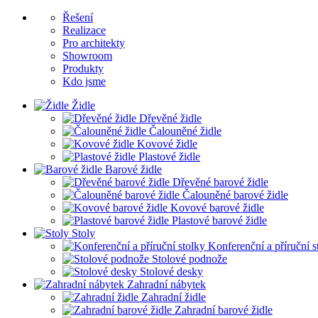
Řešení
Realizace
Pro architekty
Showroom
Produkty
Kdo jsme
Židle
Dřevěné židle
Čalouněné židle
Kovové židle
Plastové židle
Barové židle
Dřevěné barové židle
Čalouněné barové židle
Kovové barové židle
Plastové barové židle
Stoly
Konferenční a příruční s
Stolové podnože
Stolové desky
Zahradní nábytek
Zahradní židle
Zahradní barové židle