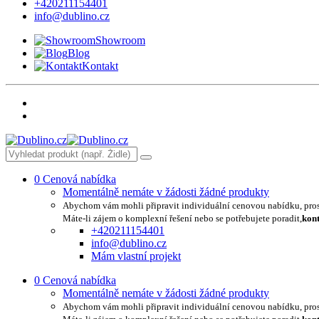
+420211154401
info@dublino.cz
Showroom
Blog
Kontakt
0
Cenová nabídka
Momentálně nemáte v žádosti žádné produkty
Abychom vám mohli připravit individuální cenovou nabídku, pro
Máte-li zájem o komplexní řešení nebo se potřebujete poradit,
kont
+420211154401
info@dublino.cz
Mám vlastní projekt
0
Cenová nabídka
Momentálně nemáte v žádosti žádné produkty
Abychom vám mohli připravit individuální cenovou nabídku, pro