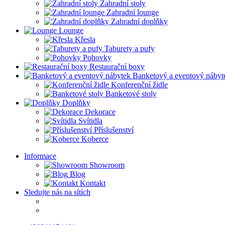
Zahradní stoly
Zahradní lounge
Zahradní doplňky
Lounge
Křesla
Taburety a pufy
Pohovky
Restaurační boxy
Banketový a eventový nábyt
Konferenční židle
Banketové stoly
Doplňky
Dekorace
Svítidla
Příslušenství
Koberce
Informace
Showroom
Blog
Kontakt
Sledujte nás na sítích