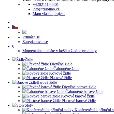
Máte-li zájem o komplexní řešení nebo se potřebujete poradit,
kont
+420211154401
info@dublino.cz
Mám vlastní projekt
Přihlásit se
Zaregistrovat se
0
Momentálne nemáte v košíku žiadne produkty
Židle
Dřevěné židle
Čalouněné židle
Kovové židle
Plastové židle
Barové židle
Dřevěné barové židle
Čalouněné barové židle
Kovové barové židle
Plastové barové židle
Stoly
Konferenční a příruční s