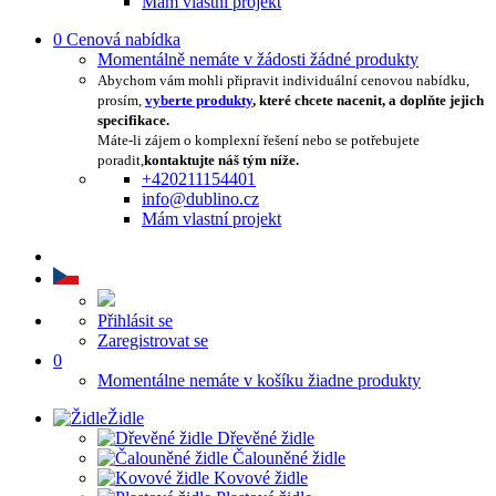
Mám vlastní projekt
0
Cenová nabídka
Momentálně nemáte v žádosti žádné produkty
Abychom vám mohli připravit individuální cenovou nabídku,
prosím,
vyberte produkty
, které chcete nacenit, a doplňte jejich
specifikace.
Máte-li zájem o komplexní řešení nebo se potřebujete
poradit,
kontaktujte náš tým níže.
+420211154401
info@dublino.cz
Mám vlastní projekt
Přihlásit se
Zaregistrovat se
0
Momentálne nemáte v košíku žiadne produkty
Židle
Dřevěné židle
Čalouněné židle
Kovové židle