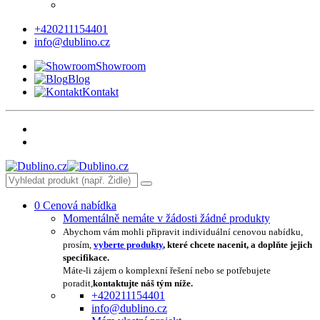
+420211154401
info@dublino.cz
Showroom
Blog
Kontakt
0
Cenová nabídka
Momentálně nemáte v žádosti žádné produkty
Abychom vám mohli připravit individuální cenovou nabídku,
prosím,
vyberte produkty
, které chcete nacenit, a doplňte jejich
specifikace.
Máte-li zájem o komplexní řešení nebo se potřebujete
poradit,
kontaktujte náš tým níže.
+420211154401
info@dublino.cz