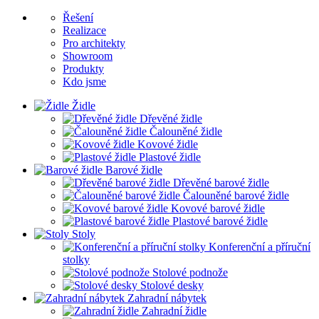
Řešení
Realizace
Pro architekty
Showroom
Produkty
Kdo jsme
Židle
Dřevěné židle
Čalouněné židle
Kovové židle
Plastové židle
Barové židle
Dřevěné barové židle
Čalouněné barové židle
Kovové barové židle
Plastové barové židle
Stoly
Konferenční a příruční
stolky
Stolové podnože
Stolové desky
Zahradní nábytek
Zahradní židle