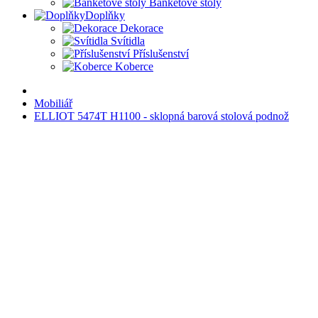
Banketové stoly
Doplňky
Dekorace
Svítidla
Příslušenství
Koberce
Mobiliář
ELLIOT 5474T H1100 - sklopná barová stolová podnož