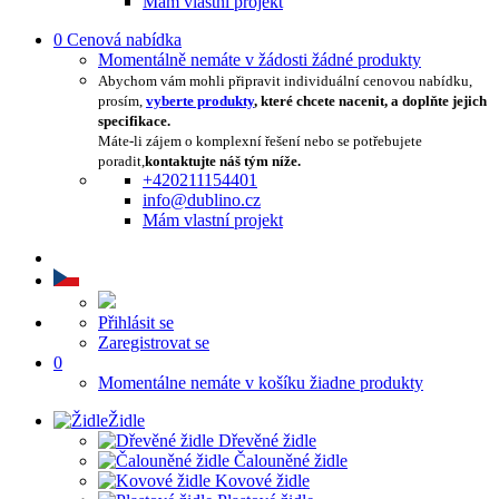
Mám vlastní projekt
0
Cenová nabídka
Momentálně nemáte v žádosti žádné produkty
Abychom vám mohli připravit individuální cenovou nabídku,
prosím,
vyberte produkty
, které chcete nacenit, a doplňte jejich
specifikace.
Máte-li zájem o komplexní řešení nebo se potřebujete
poradit,
kontaktujte náš tým níže.
+420211154401
info@dublino.cz
Mám vlastní projekt
Přihlásit se
Zaregistrovat se
0
Momentálne nemáte v košíku žiadne produkty
Židle
Dřevěné židle
Čalouněné židle
Kovové židle