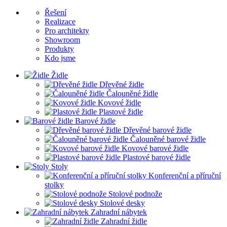
Řešení
Realizace
Pro architekty
Showroom
Produkty
Kdo jsme
Židle
Dřevěné židle
Čalouněné židle
Kovové židle
Plastové židle
Barové židle
Dřevěné barové židle
Čalouněné barové židle
Kovové barové židle
Plastové barové židle
Stoly
Konferenční a příruční
stolky
Stolové podnože
Stolové desky
Zahradní nábytek
Zahradní židle