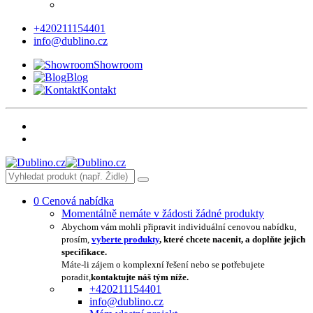
+420211154401
info@dublino.cz
Showroom
Blog
Kontakt
0
Cenová nabídka
Momentálně nemáte v žádosti žádné produkty
Abychom vám mohli připravit individuální cenovou nabídku,
prosím,
vyberte produkty
, které chcete nacenit, a doplňte jejich
specifikace.
Máte-li zájem o komplexní řešení nebo se potřebujete
poradit,
kontaktujte náš tým níže.
+420211154401
info@dublino.cz