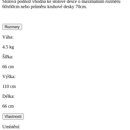
Stolová podnož vhodná ke stolové desce o maximálním rozměru
60x60cm nebo průměru kruhové desky 70cm.
Rozmery
Váha:
4.5 kg
Šířka:
66 cm
Výška:
110 cm
Délka:
66 cm
Vlastnosti
Umístění: