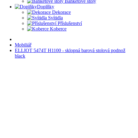
Banketové stoly
Doplňky
Dekorace
Svítidla
Příslušenství
Koberce
Mobiliář
ELLIOT 5474T H1100 - sklopná barová stolová podnož
black