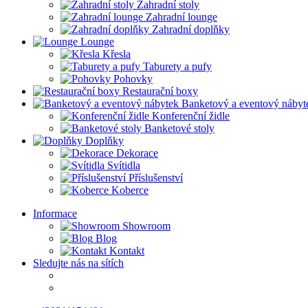
Zahradní stoly
Zahradní lounge
Zahradní doplňky
Lounge
Křesla
Taburety a pufy
Pohovky
Restaurační boxy
Banketový a eventový nábyt
Konferenční židle
Banketové stoly
Doplňky
Dekorace
Svítidla
Příslušenství
Koberce
Informace
Showroom
Blog
Kontakt
Sledujte nás na sítích