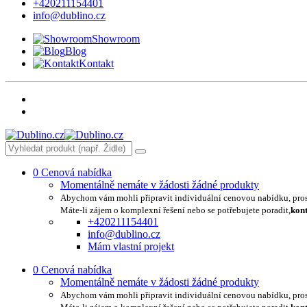
+420211154401
info@dublino.cz
Showroom
Blog
Kontakt
0
Cenová nabídka
Momentálně nemáte v žádosti žádné produkty
Abychom vám mohli připravit individuální cenovou nabídku, pro
Máte-li zájem o komplexní řešení nebo se potřebujete poradit,
kont
+420211154401
info@dublino.cz
Mám vlastní projekt
0
Cenová nabídka
Momentálně nemáte v žádosti žádné produkty
Abychom vám mohli připravit individuální cenovou nabídku, pro