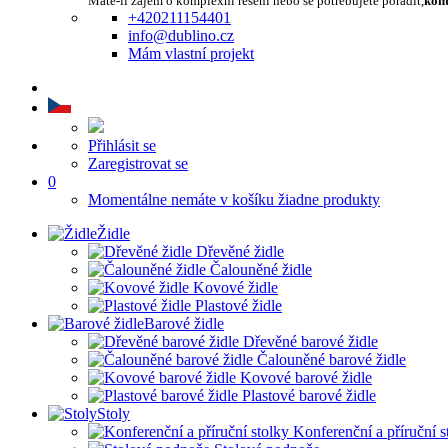
Máte-li zájem o komplexní řešení nebo se potřebujete poradit,
kont
+420211154401
info@dublino.cz
Mám vlastní projekt
Přihlásit se
Zaregistrovat se
0
Momentálne nemáte v košíku žiadne produkty
Židle
Dřevěné židle
Čalouněné židle
Kovové židle
Plastové židle
Barové židle
Dřevěné barové židle
Čalouněné barové židle
Kovové barové židle
Plastové barové židle
Stoly
Konferenční a příruční s