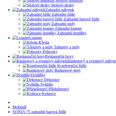
Stolové podnože
Stolové desky
Zahradní nábytek
Zahradní židle
Zahradní barové židle
Zahradní stoly
Zahradní lounge
Zahradní doplňky
Lounge
Křesla
Taburety a pufy
Pohovky
Restaurační boxy
Banketový a eventový nábyt
Konferenční židle
Banketové stoly
Doplňky
Dekorace
Svítidla
Příslušenství
Koberce
Mobiliář
SONIA 75 zahradní barová židle