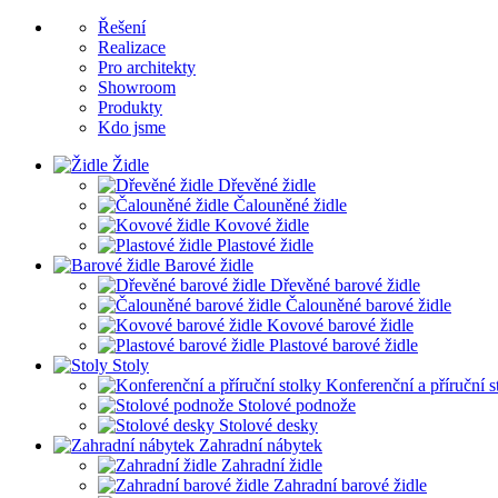
Řešení
Realizace
Pro architekty
Showroom
Produkty
Kdo jsme
Židle
Dřevěné židle
Čalouněné židle
Kovové židle
Plastové židle
Barové židle
Dřevěné barové židle
Čalouněné barové židle
Kovové barové židle
Plastové barové židle
Stoly
Konferenční a příruční s
Stolové podnože
Stolové desky
Zahradní nábytek
Zahradní židle
Zahradní barové židle