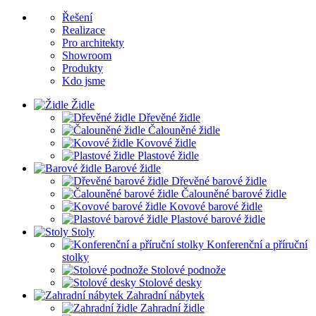
Řešení
Realizace
Pro architekty
Showroom
Produkty
Kdo jsme
Židle
Dřevěné židle
Čalouněné židle
Kovové židle
Plastové židle
Barové židle
Dřevěné barové židle
Čalouněné barové židle
Kovové barové židle
Plastové barové židle
Stoly
Konferenční a příruční
stolky
Stolové podnože
Stolové desky
Zahradní nábytek
Zahradní židle