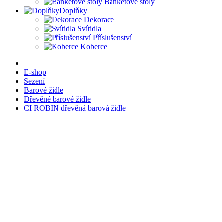
Banketové stoly
Doplňky
Dekorace
Svítidla
Příslušenství
Koberce
E-shop
Sezení
Barové židle
Dřevěné barové židle
CI ROBIN dřevěná barová židle