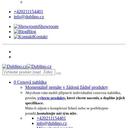
+420211154401
info@dublino.cz
Showroom
Blog
Kontakt
0
Cenová nabídka
Momentálně nemáte v žádosti žádné produkty
Abychom vám mohli připravit individuální cenovou nabídku,
prosím,
vyberte produkty
, které chcete nacenit, a doplňte jejich
specifikace.
Máte-li zájem o komplexní řešení nebo se potřebujete
poradit,
kontaktujte náš tým níže.
+420211154401
info@dublino.cz