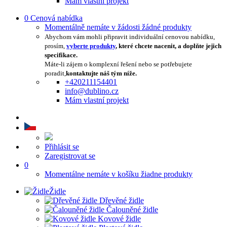
Mám vlastní projekt
0
Cenová nabídka
Momentálně nemáte v žádosti žádné produkty
Abychom vám mohli připravit individuální cenovou nabídku,
prosím,
vyberte produkty
, které chcete nacenit, a doplňte jejich
specifikace.
Máte-li zájem o komplexní řešení nebo se potřebujete
poradit,
kontaktujte náš tým níže.
+420211154401
info@dublino.cz
Mám vlastní projekt
Přihlásit se
Zaregistrovat se
0
Momentálne nemáte v košíku žiadne produkty
Židle
Dřevěné židle
Čalouněné židle
Kovové židle