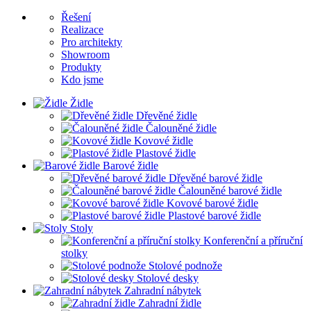
Řešení
Realizace
Pro architekty
Showroom
Produkty
Kdo jsme
Židle
Dřevěné židle
Čalouněné židle
Kovové židle
Plastové židle
Barové židle
Dřevěné barové židle
Čalouněné barové židle
Kovové barové židle
Plastové barové židle
Stoly
Konferenční a příruční
stolky
Stolové podnože
Stolové desky
Zahradní nábytek
Zahradní židle