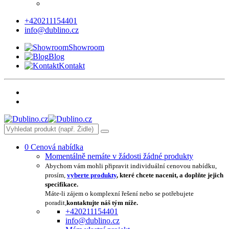
+420211154401
info@dublino.cz
Showroom
Blog
Kontakt
0
Cenová nabídka
Momentálně nemáte v žádosti žádné produkty
Abychom vám mohli připravit individuální cenovou nabídku,
prosím,
vyberte produkty
, které chcete nacenit, a doplňte jejich
specifikace.
Máte-li zájem o komplexní řešení nebo se potřebujete
poradit,
kontaktujte náš tým níže.
+420211154401
info@dublino.cz