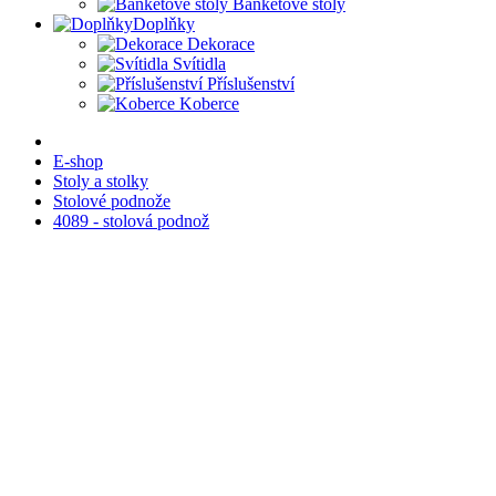
Banketové stoly
Doplňky
Dekorace
Svítidla
Příslušenství
Koberce
E-shop
Stoly a stolky
Stolové podnože
4089 - stolová podnož