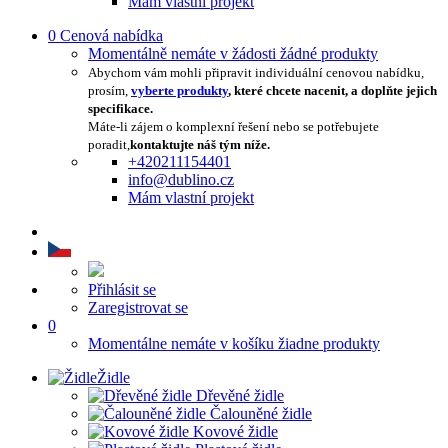
Mám vlastní projekt
0
Cenová nabídka
Momentálně nemáte v žádosti žádné produkty
Abychom vám mohli připravit individuální cenovou nabídku,
prosím,
vyberte produkty
, které chcete nacenit, a doplňte jejich
specifikace.
Máte-li zájem o komplexní řešení nebo se potřebujete
poradit,
kontaktujte náš tým níže.
+420211154401
info@dublino.cz
Mám vlastní projekt
Přihlásit se
Zaregistrovat se
0
Momentálne nemáte v košíku žiadne produkty
Židle
Dřevěné židle
Čalouněné židle
Kovové židle