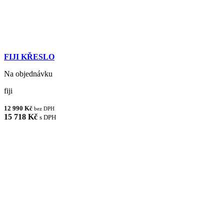
FIJI KŘESLO
Na objednávku
fiji
12 990 Kč
bez DPH
15 718 Kč
s DPH