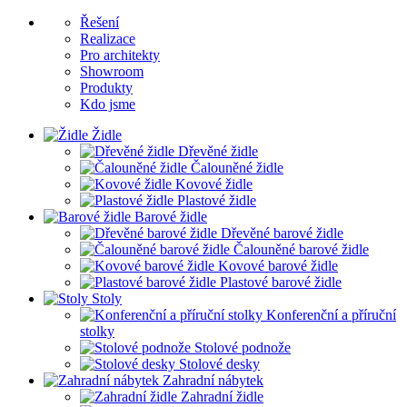
Řešení
Realizace
Pro architekty
Showroom
Produkty
Kdo jsme
Židle
Dřevěné židle
Čalouněné židle
Kovové židle
Plastové židle
Barové židle
Dřevěné barové židle
Čalouněné barové židle
Kovové barové židle
Plastové barové židle
Stoly
Konferenční a příruční
stolky
Stolové podnože
Stolové desky
Zahradní nábytek
Zahradní židle