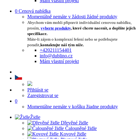
Mám vlastní projekt
0
Cenová nabídka
Momentálně nemáte v žádosti žádné produkty
Abychom vám mohli připravit individuální cenovou nabídku,
prosím,
vyberte produkty
, které chcete nacenit, a doplňte jejich
specifikace.
Máte-li zájem o komplexní řešení nebo se potřebujete
poradit,
kontaktujte náš tým níže.
+420211154401
info@dublino.cz
Mám vlastní projekt
Přihlásit se
Zaregistrovat se
0
Momentálne nemáte v košíku žiadne produkty
Židle
Dřevěné židle
Čalouněné židle
Kovové židle