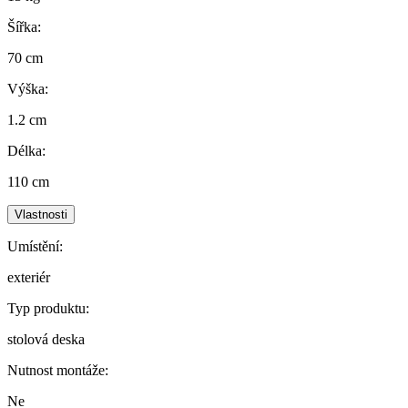
Šířka:
70 cm
Výška:
1.2 cm
Délka:
110 cm
Vlastnosti
Umístění:
exteriér
Typ produktu:
stolová deska
Nutnost montáže:
Ne