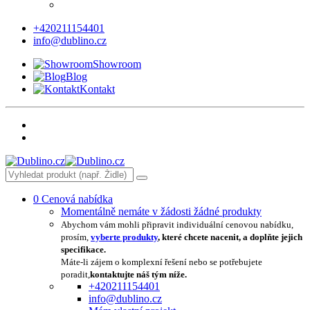
+420211154401
info@dublino.cz
Showroom
Blog
Kontakt
0
Cenová nabídka
Momentálně nemáte v žádosti žádné produkty
Abychom vám mohli připravit individuální cenovou nabídku,
prosím,
vyberte produkty
, které chcete nacenit, a doplňte jejich
specifikace.
Máte-li zájem o komplexní řešení nebo se potřebujete
poradit,
kontaktujte náš tým níže.
+420211154401
info@dublino.cz