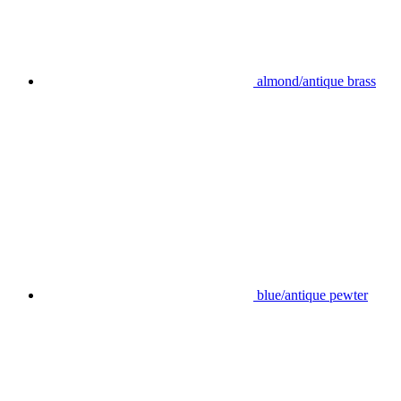
almond/antique brass
blue/antique pewter