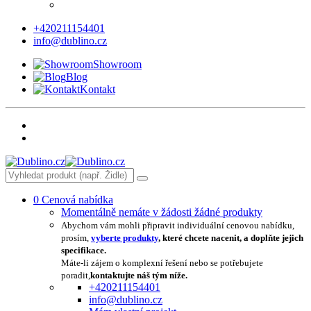
+420211154401
info@dublino.cz
Showroom
Blog
Kontakt
0
Cenová nabídka
Momentálně nemáte v žádosti žádné produkty
Abychom vám mohli připravit individuální cenovou nabídku,
prosím,
vyberte produkty
, které chcete nacenit, a doplňte jejich
specifikace.
Máte-li zájem o komplexní řešení nebo se potřebujete
poradit,
kontaktujte náš tým níže.
+420211154401
info@dublino.cz