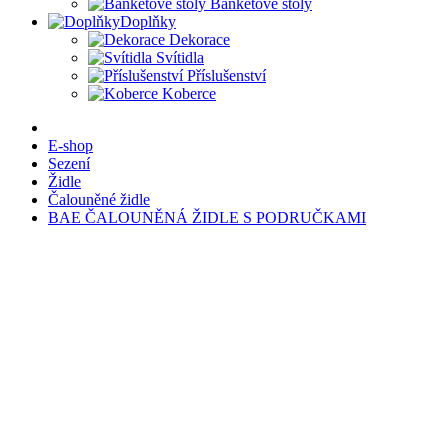
Banketové stoly
Doplňky
Dekorace
Svítidla
Příslušenství
Koberce
E-shop
Sezení
Židle
Čalouněné židle
BAE ČALOUNĚNÁ ŽIDLE S PODRUČKAMI