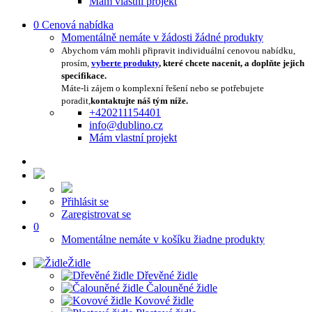
Mám vlastní projekt
0
Cenová nabídka
Momentálně nemáte v žádosti žádné produkty
Abychom vám mohli připravit individuální cenovou nabídku,
prosím,
vyberte produkty
, které chcete nacenit, a doplňte jejich
specifikace.
Máte-li zájem o komplexní řešení nebo se potřebujete
poradit,
kontaktujte náš tým níže.
+420211154401
info@dublino.cz
Mám vlastní projekt
Přihlásit se
Zaregistrovat se
0
Momentálne nemáte v košíku žiadne produkty
Židle
Dřevěné židle
Čalouněné židle
Kovové židle