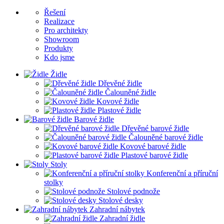
Řešení
Realizace
Pro architekty
Showroom
Produkty
Kdo jsme
Židle
Dřevěné židle
Čalouněné židle
Kovové židle
Plastové židle
Barové židle
Dřevěné barové židle
Čalouněné barové židle
Kovové barové židle
Plastové barové židle
Stoly
Konferenční a příruční
stolky
Stolové podnože
Stolové desky
Zahradní nábytek
Zahradní židle