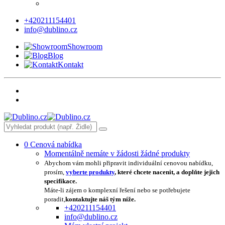
+420211154401
info@dublino.cz
Showroom
Blog
Kontakt
0
Cenová nabídka
Momentálně nemáte v žádosti žádné produkty
Abychom vám mohli připravit individuální cenovou nabídku,
prosím,
vyberte produkty
, které chcete nacenit, a doplňte jejich
specifikace.
Máte-li zájem o komplexní řešení nebo se potřebujete
poradit,
kontaktujte náš tým níže.
+420211154401
info@dublino.cz