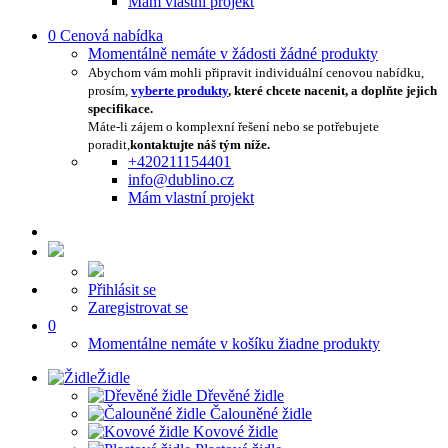
Mám vlastní projekt
0
Cenová nabídka
Momentálně nemáte v žádosti žádné produkty
Abychom vám mohli připravit individuální cenovou nabídku,
prosím,
vyberte produkty
, které chcete nacenit, a doplňte jejich
specifikace.
Máte-li zájem o komplexní řešení nebo se potřebujete
poradit,
kontaktujte náš tým níže.
+420211154401
info@dublino.cz
Mám vlastní projekt
Přihlásit se
Zaregistrovat se
0
Momentálne nemáte v košíku žiadne produkty
Židle
Dřevěné židle
Čalouněné židle
Kovové židle