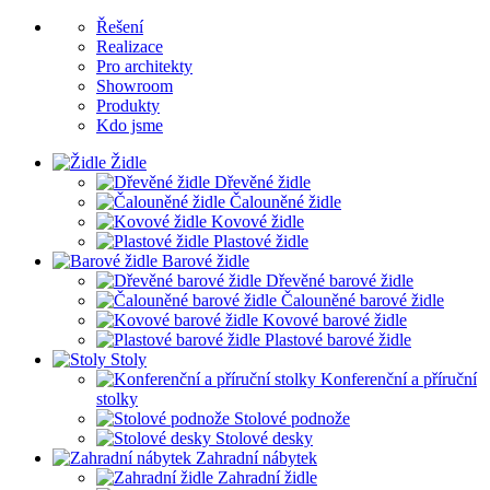
Řešení
Realizace
Pro architekty
Showroom
Produkty
Kdo jsme
Židle
Dřevěné židle
Čalouněné židle
Kovové židle
Plastové židle
Barové židle
Dřevěné barové židle
Čalouněné barové židle
Kovové barové židle
Plastové barové židle
Stoly
Konferenční a příruční
stolky
Stolové podnože
Stolové desky
Zahradní nábytek
Zahradní židle